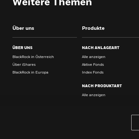
Weitere Themen
Über uns
Produkte
ÜBER UNS
NACH ANLAGEART
BlackRock in Österreich
Alle anzeigen
Über iShares
Aktive Fonds
BlackRock in Europa
Index Fonds
NACH PRODUKTART
Alle anzeigen
PRODUKTE
iBonds ETFs entdecken
iShares Top 10 ETFs