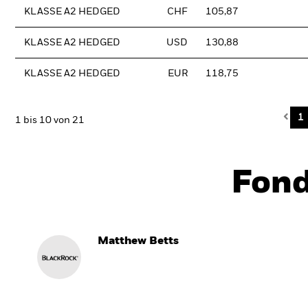
KLASSE A2 HEDGED
CHF
105,87
KLASSE A2 HEDGED
USD
130,88
KLASSE A2 HEDGED
EUR
118,75
Pre
1
1 bis 10 von 21
Fon
Matthew Betts