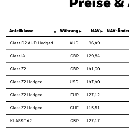
Preise &
Anteilklasse
Währung
NAV
NAV-Änder
Class D2 AUD Hedged
AUD
96,49
Class I4
GBP
129,84
Class Z2
GBP
141,00
Class Z2 Hedged
USD
147,40
Class Z2 Hedged
EUR
127,12
Class Z2 Hedged
CHF
115,51
KLASSE A2
GBP
127,17