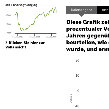
seit Einführung/Auflegung
seit Einführung/Auflegung
Line chart with 60 data points.
Kalenderjahr
Annu
The chart has 1 X axis displaying Time. Range: 2021-08-31 00:00:00 to
10 000
The chart has 1 Y axis displaying values. Range: -24 to 12.
Diese Grafik ze
8 800
prozentualer Ve
7 600
Jahren gegenüb
31.Dez.2021
31.Dez.2023
31.Dez.2025
End of interactive chart.
beurteilen, wie
Klicken Sie hier zur
Vollansicht
wurde, und erm
Chart
20
Bar chart with 2 data series
The chart has 1 X axis disp
The chart has 1 Y axis disp
10
0
Values
-10