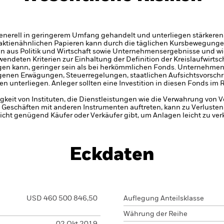
enerell in geringerem Umfang gehandelt und unterliegen stärkeren
 aktienähnlichen Papieren kann durch die täglichen Kursbewegunge
en aus Politik und Wirtschaft sowie Unternehmensergebnisse und w
endeten Kriterien zur Einhaltung der Definition der Kreislaufwirtsc
n kann, geringer sein als bei herkömmlichen Fonds. Unternehmen m
enen Erwägungen, Steuerregelungen, staatlichen Aufsichtsvorschrif
nterliegen. Anleger sollten eine Investition in diesen Fonds im R
gkeit von Instituten, die Dienstleistungen wie die Verwahrung von
 Geschäften mit anderen Instrumenten auftreten, kann zu Verlusten
nicht genügend Käufer oder Verkäufer gibt, um Anlagen leicht zu ver
Eckdaten
USD 460 500 846,50
Auflegung Anteilsklasse
Währung der Reihe