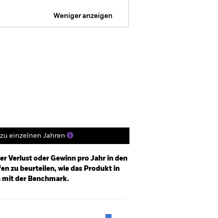
Weniger anzeigen
FDR Web Disclosure
Herunterladen
Positionen
Unterlagen
zu einzelnen Jahren
er Verlust oder Gewinn pro Jahr in den
n zu beurteilen, wie das Produkt in
h mit der Benchmark.