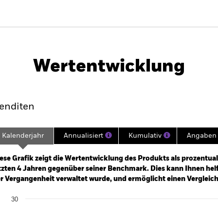
PRIIP KID
Factsheet
Verkaufsprospekt
S
Wertentwicklung
klung
Eckdaten
Fondsmanager
enditen
Kalenderjahr
Annualisiert
Kumulativ
Angaben 
ge: 2021-02-28 00:00:00 to 2026-07-31 00:00:00.
: -30 to 60.
ese Grafik zeigt die Wertentwicklung des Produkts als prozentual
tzten 4 Jahren gegenüber seiner Benchmark. Dies kann Ihnen helfe
r Vergangenheit verwaltet wurde, und ermöglicht einen Vergleic
art
30
r chart with 3 data series.
e chart has 1 X axis displaying categories.