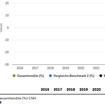
e chart has 1 Y axis displaying Values. Range: -30 to 30.
20
10
alues
0
-10
-20
-30
2016
2017
2018
2019
2020
2021
Gesamtrendite (%)
Vergleichs-Benchmark 2 (%)
d of interactive chart.
2016
2017
2018
2019
2020
esamtrendite (%) CNH