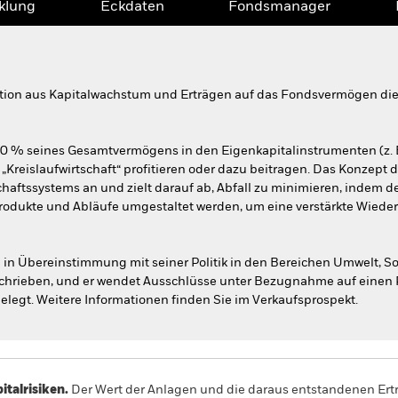
klung
Eckdaten
Fondsmanager
tion aus Kapitalwachstum und Erträgen auf das Fondsvermögen die E
80 % seines Gesamtvermögens in den Eigenkapitalinstrumenten (z. 
„Kreislaufwirtschaft“ profitieren oder dazu beitragen. Das Konzept d
haftssystems an und zielt darauf ab, Abfall zu minimieren, indem 
Produkte und Abläufe umgestaltet werden, um eine verstärkte Wied
in Übereinstimmung mit seiner Politik in den Bereichen Umwelt, 
eschrieben, und er wendet Ausschlüsse unter Bezugnahme auf eine
elegt. Weitere Informationen finden Sie im Verkaufsprospekt.
alrisiken.
Der Wert der Anlagen und die daraus entstandenen Ertr