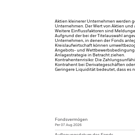
Aktien kleinerer Unternehmen werden g
Unternehmen.
Der Wert von Aktien und
Weitere Einflussfaktoren sind Meldung
Aufgrund der bei der Titelauswahl angew
Unternehmen, in denen der Fonds anlege
Kreislaufwirtschaft können umweltbezog
Angebots- und Wettbewerbsbedingungen u
Anlagestrategie in Betracht ziehen.
Kontrahentenrisiko: Die Zahlungsunfähi
Kontrahent bei Derivategeschäften oder
Geringere Liquidität bedeutet, dass es 
Fondsvermögen
Per 07.Aug.2026