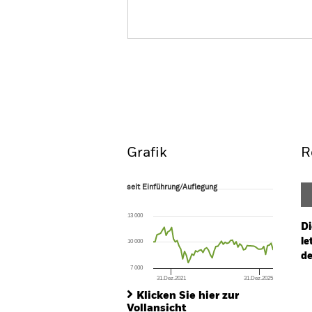
BGF Circular Economy
Überblick
Wertentwic
Grafik
R
seit Einführung/Auflegung
seit Einführung/Auflegung
Line chart with 66 data points.
The chart has 1 X axis displaying Time. Ran
13 000
The chart has 1 Y axis displaying values. Range
Di
le
10 000
de
7 000
31.Dez.2021
31.Dez.2025
Ch
End of interactive chart.
Ba
Klicken Sie hier zur
Th
Vollansicht