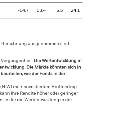
-14,7
13,4
5,5
24,1
der Berechnung ausgenommen sind
r Vergangenheit.
Die Wertentwicklung in
tentwicklung. Die Märkte könnten sich in
beurteilen, wie der Fonds in der
(NIW) mit reinvestiertem Bruttoertrag
ann Ihre Rendite höher oder geringer
n, in der die Wertentwicklung in der