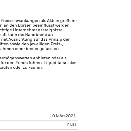
 Preisschwankungen als Aktien größerer
n an den Börsen beeinflusst werden.
ichtige Unternehmensereignisse.
haft kann die Bandbreite an
it Ausrichtung auf das Prinzip der
ten sowie den jeweiligen Preis-,
ahmen einer breiter gefassten
 Vermögenswerten anbieten oder als
 für den Fonds führen.
Liquiditätsrisiko:
kaufen oder zu kaufen.
10.März2021
CNH