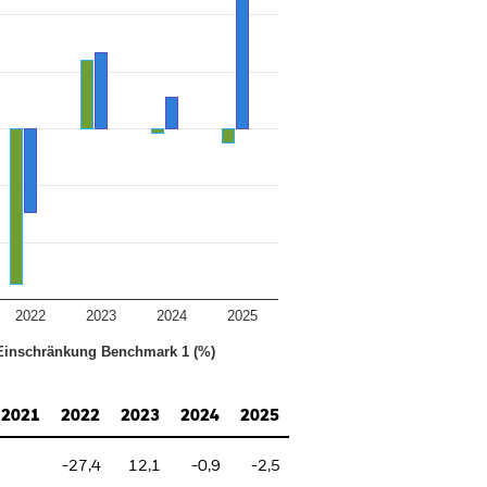
2022
2023
2024
2025
Einschränkung Benchmark 1 (%)
2021
2022
2023
2024
2025
-27,4
12,1
-0,9
-2,5