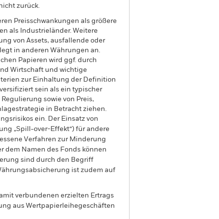
nicht zurück.
eren Preisschwankungen als größere
n als Industrieländer. Weitere
gung von Assets, ausfallende oder
 legt in anderen Währungen an.
chen Papieren wird ggf. durch
nd Wirtschaft und wichtige
rien zur Einhaltung der Definition
sifiziert sein als ein typischer
 Regulierung sowie von Preis,
agestrategie in Betracht ziehen.
gsrisikos ein. Der Einsatz von
ng „Spill-over-Effekt“) für andere
emessene Verfahren zur Minderung
nter dem Namen des Fonds können
herung sind durch den Begriff
t Währungsabsicherung ist zudem auf
amit verbundenen erzielten Ertrags
ilung aus Wertpapierleihegeschäften