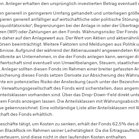
n. Anleger erhalten den ursprünglich investierten Betrag eventuell 
en generell in geringerem Umfang gehandelt und unterliegen größ
ren generell anfälliger auf wirtschaftliche oder politische Störunge
Liquiditätsrisiko“, Begrenzungen bei der Anlage in oder der Übertra
ren (WP) oder Zahlungen an den Fonds. Währungsrisiko: Der Fonds
daher auf den Anlagewert aus. Der Wert von Aktien und aktienähnli
sen beeinträchtigt. Weitere Faktoren sind Meldungen aus Politik u
nisse. Aufgrund der während der Aktienauswahl angewendeten Krite
dbreite an Unternehmen, in die der Fonds anlegen kann, weniger diver
wirtschaft sind eventuell von Umweltbelangen, Steuern, staatlicher
nleger sollten diesen Fonds im Rahmen einer breiter gefassten Anl
sicherung dieses Fonds setzen Derivate zur Absicherung des Währun
nte ein potenzielles Risiko der Ansteckung (auch unter der Bezeichnu
e Verwaltungsgesellschaft des Fonds wird sicherstellen, dass ang
 Anteilsklassen vorhanden sind. Über das Drop-Down-Feld direkt u
in dem Fonds anzeigen lassen. Die Anteilsklassen mit Währungsabsic
e gekennzeichnet. Eine vollständige Liste aller Anteilsklassen mi
haft des Fonds erhältlich.
eschäfte tätigt, um Kosten zu senken, erhält der Fonds 62,5% des d
 an BlackRock im Rahmen seiner Leihetätigkeit. Da die Ertragsaufte
verteuern, sind diese nicht in den laufenden Kosten enthalten.