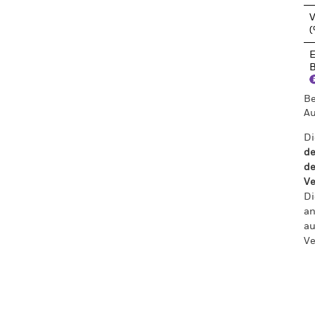
V
E
B
Be
Au
Di
de
de
Ve
Di
an
au
Ve