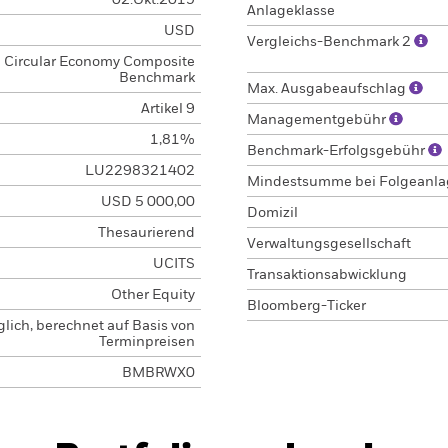
02.Okt.2019
Anlageklasse
USD
Vergleichs-Benchmark 2
Circular Economy Composite
Benchmark
Max. Ausgabeaufschlag
Artikel 9
Managementgebühr
1,81%
Benchmark-Erfolgsgebühr
LU2298321402
Mindestsumme bei Folgeanl
USD 5 000,00
Domizil
Thesaurierend
Verwaltungsgesellschaft
UCITS
Transaktionsabwicklung
Other Equity
Bloomberg-Ticker
glich, berechnet auf Basis von
Terminpreisen
BMBRWX0