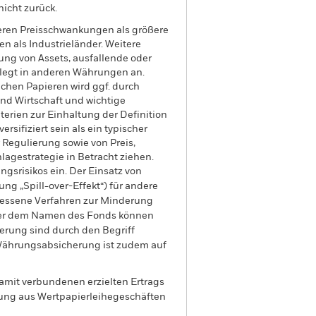
nicht zurück.
eren Preisschwankungen als größere
n als Industrieländer. Weitere
gung von Assets, ausfallende oder
 legt in anderen Währungen an.
chen Papieren wird ggf. durch
nd Wirtschaft und wichtige
rien zur Einhaltung der Definition
sifiziert sein als ein typischer
 Regulierung sowie von Preis,
agestrategie in Betracht ziehen.
gsrisikos ein. Der Einsatz von
ng „Spill-over-Effekt“) für andere
emessene Verfahren zur Minderung
nter dem Namen des Fonds können
herung sind durch den Begriff
t Währungsabsicherung ist zudem auf
amit verbundenen erzielten Ertrags
ilung aus Wertpapierleihegeschäften