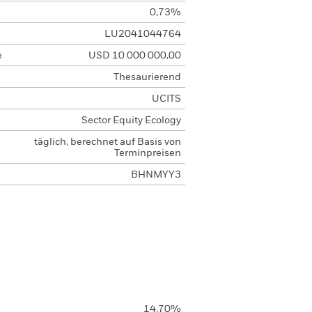
0,73%
LU2041044764
e
USD 10 000 000,00
Thesaurierend
UCITS
Sector Equity Ecology
täglich, berechnet auf Basis von
Terminpreisen
BHNMYY3
14,70%