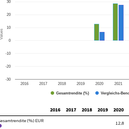
e chart has 1 Y axis displaying Values. Range: -30 to 40.
30
20
10
alues
0
-10
-20
-30
2016
2017
2018
2019
2020
2021
Gesamtrendite (%)
Vergleichs-Ben
d of interactive chart.
2016
2017
2018
2019
2020
esamtrendite (%) EUR
12,8