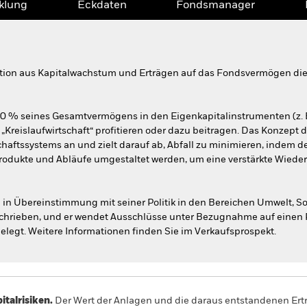
klung
Eckdaten
Fondsmanager
tion aus Kapitalwachstum und Erträgen auf das Fondsvermögen die E
80 % seines Gesamtvermögens in den Eigenkapitalinstrumenten (z. 
„Kreislaufwirtschaft“ profitieren oder dazu beitragen. Das Konzept d
haftssystems an und zielt darauf ab, Abfall zu minimieren, indem 
Produkte und Abläufe umgestaltet werden, um eine verstärkte Wied
in Übereinstimmung mit seiner Politik in den Bereichen Umwelt, 
eschrieben, und er wendet Ausschlüsse unter Bezugnahme auf eine
elegt. Weitere Informationen finden Sie im Verkaufsprospekt.
alrisiken.
Der Wert der Anlagen und die daraus entstandenen Ertr