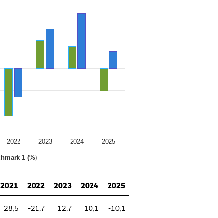
2022
2023
2024
2025
chmark 1 (%)
2021
2022
2023
2024
2025
28,5
-21,7
12,7
10,1
-10,1