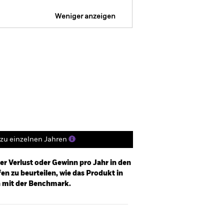
Weniger anzeigen
FDR Web Disclosure
Herunterladen
Positionen
Unterlagen
zu einzelnen Jahren
er Verlust oder Gewinn pro Jahr in den
n zu beurteilen, wie das Produkt in
h mit der Benchmark.