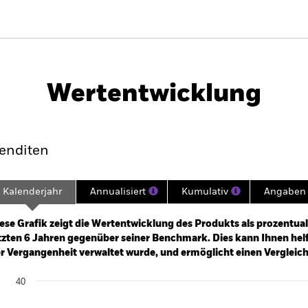
PRIIP KID
Factsheet
Verkaufsprospekt
S
Wertentwicklung
klung
Eckdaten
Fondsmanager
enditen
Kalenderjahr
Annualisiert
Kumulativ
Angaben 
ge: 2019-09-30 00:00:00 to 2026-07-31 00:00:00.
: -30 to 60.
ese Grafik zeigt die Wertentwicklung des Produkts als prozentual
tzten 6 Jahren gegenüber seiner Benchmark. Dies kann Ihnen helfe
r Vergangenheit verwaltet wurde, und ermöglicht einen Vergleic
art
40
r chart with 2 data series.
e chart has 1 X axis displaying categories.