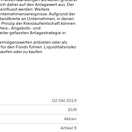
 Preisschwankungen als Aktien größerer
ich daher auf den Anlagewert aus.
Der
influsst werden. Weitere
 Unternehmensereignisse.
Aufgrund der
e Bandbreite an Unternehmen, in denen
Prinzip der Kreislaufwirtschaft können
reis-, Angebots- und
iter gefassten Anlagestrategie in
 Vermögenswerten anbieten oder als
 für den Fonds führen.
Liquiditätsrisiko:
kaufen oder zu kaufen.
02.Okt.2019
EUR
Aktien
Artikel 9