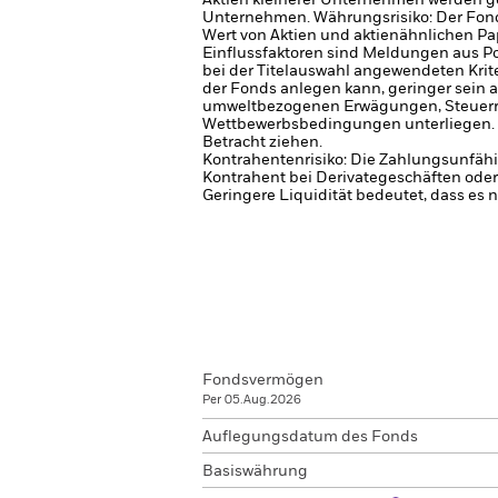
Aktien kleinerer Unternehmen werden g
Unternehmen.
Währungsrisiko: Der Fon
Wert von Aktien und aktienähnlichen Pa
Einflussfaktoren sind Meldungen aus P
bei der Titelauswahl angewendeten Krite
der Fonds anlegen kann, geringer sein 
umweltbezogenen Erwägungen, Steuerrege
Wettbewerbsbedingungen unterliegen. An
Betracht ziehen.
Kontrahentenrisiko: Die Zahlungsunfähi
Kontrahent bei Derivategeschäften oder
Geringere Liquidität bedeutet, dass es 
Fondsvermögen
Per 05.Aug.2026
Auflegungsdatum des Fonds
Basiswährung