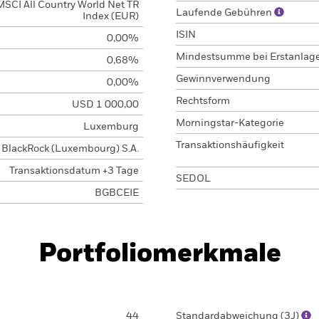
MSCI All Country World Net TR
Laufende Gebühren
Index (EUR)
ISIN
0,00%
Mindestsumme bei Erstanlag
0,68%
Gewinnverwendung
0,00%
Rechtsform
USD 1 000,00
Morningstar-Kategorie
Luxemburg
Transaktionshäufigkeit
BlackRock (Luxembourg) S.A.
Transaktionsdatum +3 Tage
SEDOL
BGBCEIE
Portfoliomerkmale
44
Standardabweichung (3J)