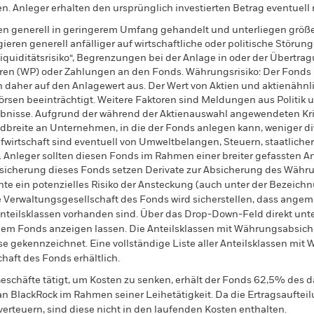
n. Anleger erhalten den ursprünglich investierten Betrag eventuell 
en generell in geringerem Umfang gehandelt und unterliegen größ
ren generell anfälliger auf wirtschaftliche oder politische Störunge
Liquiditätsrisiko“, Begrenzungen bei der Anlage in oder der Übertra
ren (WP) oder Zahlungen an den Fonds. Währungsrisiko: Der Fonds
daher auf den Anlagewert aus. Der Wert von Aktien und aktienähnli
sen beeinträchtigt. Weitere Faktoren sind Meldungen aus Politik u
nisse. Aufgrund der während der Aktienauswahl angewendeten Krite
dbreite an Unternehmen, in die der Fonds anlegen kann, weniger diver
wirtschaft sind eventuell von Umweltbelangen, Steuern, staatlicher
nleger sollten diesen Fonds im Rahmen einer breiter gefassten Anl
sicherung dieses Fonds setzen Derivate zur Absicherung des Währun
nte ein potenzielles Risiko der Ansteckung (auch unter der Bezeichnu
e Verwaltungsgesellschaft des Fonds wird sicherstellen, dass ang
 Anteilsklassen vorhanden sind. Über das Drop-Down-Feld direkt u
in dem Fonds anzeigen lassen. Die Anteilsklassen mit Währungsabsic
e gekennzeichnet. Eine vollständige Liste aller Anteilsklassen mi
haft des Fonds erhältlich.
eschäfte tätigt, um Kosten zu senken, erhält der Fonds 62,5% des d
 an BlackRock im Rahmen seiner Leihetätigkeit. Da die Ertragsaufte
verteuern, sind diese nicht in den laufenden Kosten enthalten.