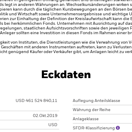
enerell in geringerem Umfang gehandelt und unterliegen stärkeren
ds legt in anderen Währungen an. Wechselkursänderungen wirken s
pieren kann durch die täglichen Kursbewegungen an den Börsen bee
olitik und Wirtschaft sowie Unternehmensergebnisse und wichtige
rien zur Einhaltung der Definition der Kreislaufwirtschaft kann di
als bei herkömmlichen Fonds. Unternehmen mit Ausrichtung auf das 
lungen, staatlichen Aufsichtsvorschriften sowie den jeweiligen P
leger sollten eine Investition in diesen Fonds im Rahmen einer bre
gkeit von Instituten, die Dienstleistungen wie die Verwahrung von
 Geschäften mit anderen Instrumenten auftreten, kann zu Verlusten
nicht genügend Käufer oder Verkäufer gibt, um Anlagen leicht zu ver
Eckdaten
USD 461 524 840,11
Auflegung Anteilsklasse
Währung der Reihe
02.Okt.2019
Anlageklasse
USD
SFDR-Klassifizierung