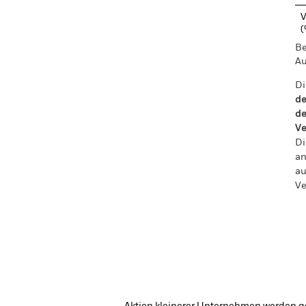
V
Be
Au
Di
de
de
Ve
Di
an
au
Ve