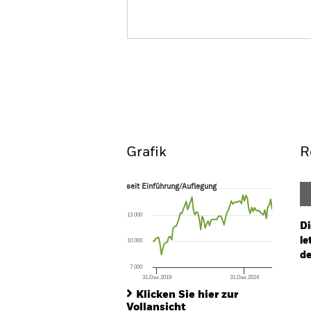
BGF Circular Economy
Überblick
Wertentwic
Grafik
R
seit Einführung/Auflegung
seit Einführung/Auflegung
Line chart with 83 data points.
The chart has 1 X axis displaying Time. Ran
13 000
The chart has 1 Y axis displaying values. Range
Di
le
10 000
de
7 000
31.Dez.2019
31.Dez.2024
Ch
End of interactive chart.
Ba
Klicken Sie hier zur
Th
Vollansicht