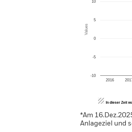
10
5
Values
0
-5
-10
2016
201
End of interactive chart.
In dieser Zeit 
*Am 16.Dez.2025
Anlageziel und s