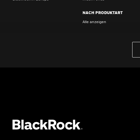
NACH PRODUKTART
Alle anzeigen
PRODUKTE
iBonds ETFs entdecken
iShares Top 10 ETFs
Wissen
GRUNDLAGEN
Dokumente
Beschwerdemanagement