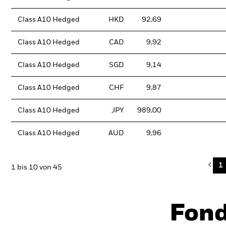
Class A10 Hedged
HKD
92,69
Class A10 Hedged
CAD
9,92
Class A10 Hedged
SGD
9,14
Class A10 Hedged
CHF
9,87
Class A10 Hedged
JPY
989,00
Class A10 Hedged
AUD
9,96
Pre
1
1 bis 10 von 45
Fon