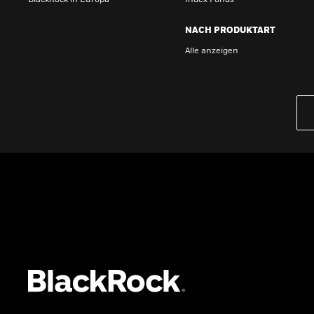
BlackRock in Europa
Index Fonds
NACH PRODUKTART
Alle anzeigen
PRODUKTE
iBonds ETFs entdecken
iShares Top 10 ETFs
Wissen
GRUNDLAGEN
Dokumente
Beschwerdemanagement