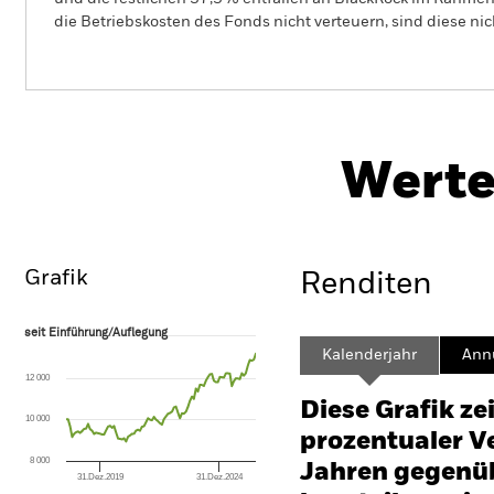
die Betriebskosten des Fonds nicht verteuern, sind diese ni
BSF BlackRock Systematic US Equity Absolute
Return Fund
Werte
Überblick
Wertentwicklung
Eckda
Grafik
Renditen
seit Einführung/Auflegung
seit Einführung/Auflegung
Line chart with 96 data points.
Kalenderjahr
Annu
The chart has 1 X axis displaying Time. Range: 2018-08-01 00:00:00 to
12 000
The chart has 1 Y axis displaying values. Range: -20 to 40.
Diese Grafik ze
10 000
prozentualer Ve
8 000
Jahren gegenüb
31.Dez.2019
31.Dez.2024
End of interactive chart.