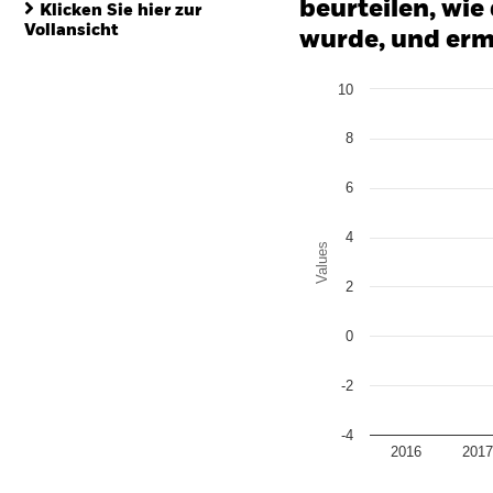
beurteilen, wie
Klicken Sie hier zur
Vollansicht
wurde, und erm
Chart
10
Bar chart with 2 data series
The chart has 1 X axis disp
The chart has 1 Y axis disp
8
6
4
Values
2
0
-2
-4
2016
201