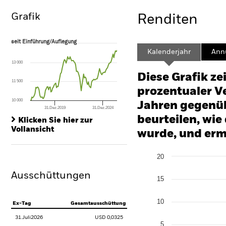
Grafik
Renditen
seit Einführung/Auflegung
seit Einführung/Auflegung
Line chart with 110 data points.
Kalenderjahr
Annu
The chart has 1 X axis displaying Time. Range: 2017-06-01 00:00:00 to
13 000
The chart has 1 Y axis displaying values. Range: 0 to 45.
Diese Grafik ze
11 500
prozentualer Ve
10 000
Jahren gegenüb
31.Dez.2019
31.Dez.2024
End of interactive chart.
beurteilen, wie
Klicken Sie hier zur
Vollansicht
wurde, und erm
Chart
20
Bar chart with 2 data series
The chart has 1 X axis disp
Ausschüttungen
The chart has 1 Y axis disp
15
10
Ex-Tag
Gesamtausschüttung
31.Juli2026
USD 0,0325
5