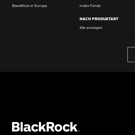
BlackRock in Europa
Index Fonds
NACH PRODUKTART
Alle anzeigen
PRODUKTE
iBonds ETFs entdecken
iShares Top 10 ETFs
Wissen
GRUNDLAGEN
Dokumente
Beschwerdemanagement