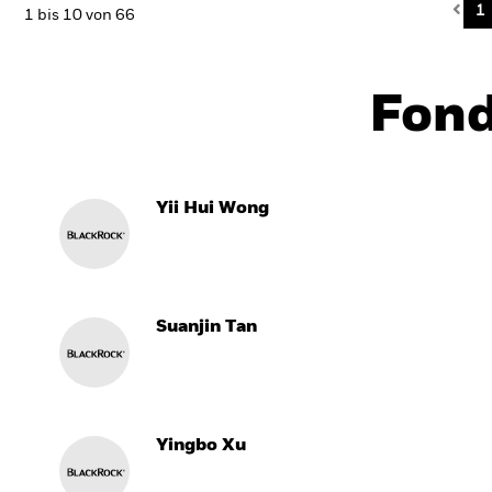
Pre
1
1 bis 10 von 66
Fon
Yii Hui Wong
Suanjin Tan
Yingbo Xu