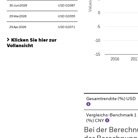
Values
30.Juni2026
USD 0,0387
0
29.Mai2026
USD 0,0355
-5
29.Apr.2026
USD 0,0371
Klicken Sie hier zur
-10
Vollansicht
-15
2016
201
End of interactive chart.
Gesamtrendite (%) USD
Vergleichs-Benchmark 1
(%) CNY
Bei der Berechn