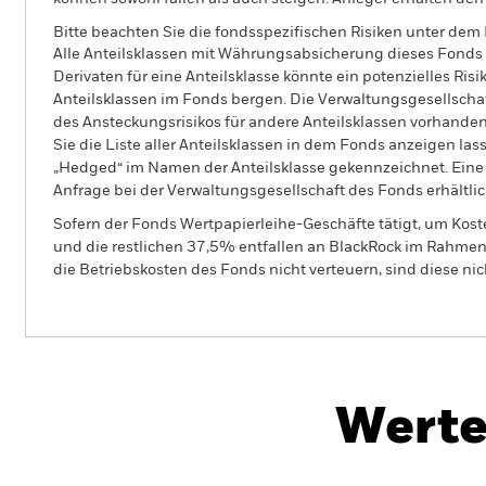
Bitte beachten Sie die fondsspezifischen Risiken unter dem
Alle Anteilsklassen mit Währungsabsicherung dieses Fonds 
Derivaten für eine Anteilsklasse könnte ein potenzielles Ris
Anteilsklassen im Fonds bergen. Die Verwaltungsgesellscha
des Ansteckungsrisikos für andere Anteilsklassen vorhand
Sie die Liste aller Anteilsklassen in dem Fonds anzeigen la
„Hedged“ im Namen der Anteilsklasse gekennzeichnet. Eine 
Anfrage bei der Verwaltungsgesellschaft des Fonds erhältlic
Sofern der Fonds Wertpapierleihe-Geschäfte tätigt, um Kost
und die restlichen 37,5% entfallen an BlackRock im Rahmen 
die Betriebskosten des Fonds nicht verteuern, sind diese ni
BGF China Bond Fund
Werte
Überblick
Wertentwicklung
Eckda