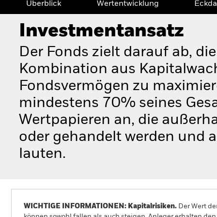
Überblick
Wertentwicklung
Eckda
Investmentansatz
Der Fonds zielt darauf ab, di
Kombination aus Kapitalwac
Fondsvermögen zu maximieren
mindestens 70% seines Gesa
Wertpapieren an, die außerh
oder gehandelt werden und 
lauten.
WICHTIGE INFORMATIONEN: Kapitalrisiken.
Der Wert der
können sowohl fallen als auch steigen. Anleger erhalten den 