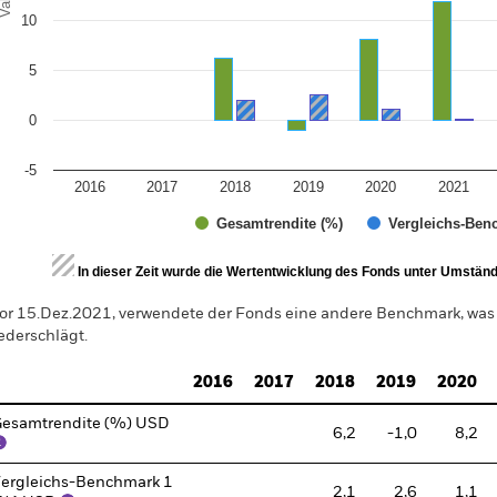
10
5
0
-5
2016
2017
2018
2019
2020
2021
Gesamtrendite (%)
Vergleichs-Ben
d of interactive chart.
In dieser Zeit wurde die Wertentwicklung des Fonds unter Umständen
or 15.Dez.2021, verwendete der Fonds eine andere Benchmark, was
ederschlägt.
2016
2017
2018
2019
2020
esamtrendite (%) USD
6,2
-1,0
8,2
ergleichs-Benchmark 1
2,1
2,6
1,1