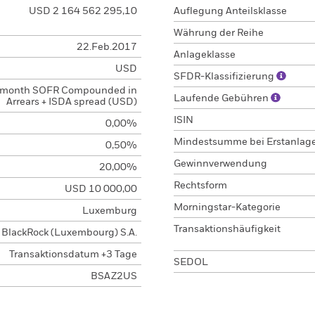
USD 2 164 562 295,10
Auflegung Anteilsklasse
Währung der Reihe
22.Feb.2017
Anlageklasse
USD
SFDR-Klassifizierung
 month SOFR Compounded in
Laufende Gebühren
Arrears + ISDA spread (USD)
ISIN
0,00%
Mindestsumme bei Erstanlag
0,50%
Gewinnverwendung
20,00%
Rechtsform
USD 10 000,00
Morningstar-Kategorie
Luxemburg
Transaktionshäufigkeit
BlackRock (Luxembourg) S.A.
Transaktionsdatum +3 Tage
SEDOL
BSAZ2US