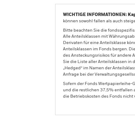
WICHTIGE INFORMATIONEN: Kapit
können sowohl fallen als auch steige
Bitte beachten Sie die fondsspezifi
Alle Anteilsklassen mit Währungsab
Derivaten für eine Anteilsklasse kön
Anteilsklassen im Fonds bergen. Di
des Ansteckungsrisikos für andere
Sie die Liste aller Anteilsklassen 
„Hedged“ im Namen der Anteilsklass
Anfrage bei der Verwaltungsgesellsc
Sofern der Fonds Wertpapierleihe-G
und die restlichen 37,5% entfallen
die Betriebskosten des Fonds nicht 
BSF BlackRock Systematic Asia P
Absolute Return Fund