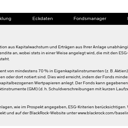
klung
Eckdaten
Fondsmanager
ation aus Kapitalwachstum und Erträgen aus Ihrer Anlage unabhän
endite an, wobei stets in einer Weise angelegt wird, die mit den E
teht.
nt von mindestens 70 % in Eigenkapitalinstrumenten (z. B. Aktien)
n oder dort notiert sind. Dies wird erreicht, indem der Fonds min
apitalbezogenen Wertpapieren anlegt. Der Fonds kann gegebenenfall
rktinstrumente (GMI) (d. h. Schuldverschreibungen mit kurzen Laufze
nlagen, wie im Prospekt angegeben, ESG-Kriterien berücksichtigen. 
spekt und auf der BlackRock-Website unter www.blackrock.com/basel