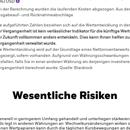
(%) USD
i der Berechnung wurden die laufenden Kosten abgezogen. Aus 
sgabeauf- und Rücknahmeabschläge.
e aufgeführten Zahlen beziehen sich auf die Wertentwicklung in de
r Vergangenheit ist kein verlässlicher Indikator für die künftige Wer
r Zukunft vollkommen anders entwickeln. Dies kann Ihnen helfen zu 
rgangenheit verwaltet wurde.
e Wertentwicklung wird auf der Grundlage eines Nettoinventarwerts 
gezeigt, sofern vorhanden. Aufgrund von Währungsschwankungen k
sfallen, falls Sie in einer anderen Währung als derjenigen investiere
rgangenheit berechnet wurde.
Quelle:
Blackrock
Wesentliche Risiken
enerell in geringerem Umfang gehandelt und unterliegen stärkeren
ds legt in anderen Währungen an. Wechselkursänderungen wirken s
enen Wertpapieren kann durch die täglichen Kursbewegungen an de