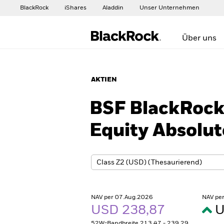
BlackRock
iShares
Aladdin
Unser Unternehmen
Über uns
AKTIEN
BSF BlackRock 
Equity Absolu
NAV per 07.Aug.2026
NAV pe
USD 238,87
U
52W-Bandbreite 213,47 - 239,29