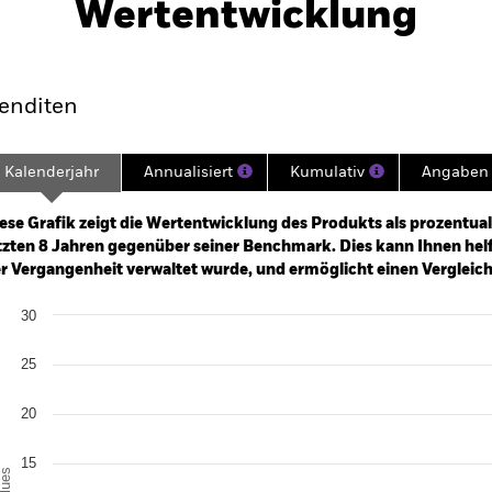
Wertentwicklung
klung
Eckdaten
Fondsmanager
enditen
Kalenderjahr
Annualisiert
Kumulativ
Angaben 
ge: 2017-01-01 00:00:00 to 2026-07-31 00:00:00.
e: -120 to 240.
ese Grafik zeigt die Wertentwicklung des Produkts als prozentual
tzten 8 Jahren gegenüber seiner Benchmark. Dies kann Ihnen helfe
r Vergangenheit verwaltet wurde, und ermöglicht einen Vergleic
art
30
r chart with 2 data series.
e chart has 1 X axis displaying categories.
e chart has 1 Y axis displaying Values. Range: -5 to 30.
25
20
15
alues