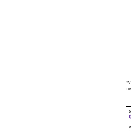
En
*V
ni
G
V