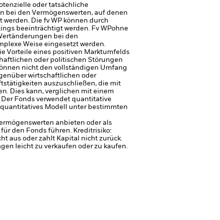
tenzielle oder tatsächliche
en bei den Vermögenswerten, auf denen
t werden.
Die fv WP können durch
atings beeinträchtigt werden. Fv WPohne
 Wertänderungen bei den
mplexe Weise eingesetzt werden.
 Vorteile eines positiven Marktumfelds
haftlichen oder politischen Störungen
können nicht den vollständigen Umfang
genüber wirtschaftlichen oder
stätigkeiten auszuschließen, die mit
n. Dies kann, verglichen mit einem
.
Der Fonds verwendet quantitative
 quantitatives Modell unter bestimmten
 Vermögenswerten anbieten oder als
 für den Fonds führen.
Kreditrisiko:
 aus oder zahlt Kapital nicht zurück.
agen leicht zu verkaufen oder zu kaufen.