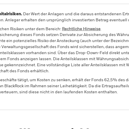
alrisiken.
Der Wert der Anlagen und die daraus entstandenen Ertr
n. Anleger erhalten den ursprünglich investierten Betrag eventuell 
schen Risiken unter dem Bereich:
Rechtliche Hinweise
.
sicherung dieses Fonds setzen Derivate zur Absicherung des Währun
nte ein potenzielles Risiko der Ansteckung (auch unter der Bezeichnu
e Verwaltungsgesellschaft des Fonds wird sicherstellen, dass ang
 Anteilsklassen vorhanden sind. Über das Drop-Down-Feld direkt u
in dem Fonds anzeigen lassen. Die Anteilsklassen mit Währungsabsic
e gekennzeichnet. Eine vollständige Liste aller Anteilsklassen mi
haft des Fonds erhältlich.
eschäfte tätigt, um Kosten zu senken, erhält der Fonds 62,5% des d
 an BlackRock im Rahmen seiner Leihetätigkeit. Da die Ertragsaufte
verteuern, sind diese nicht in den laufenden Kosten enthalten.
PRIIP KID
Factsheet
Verk
acific Equity
SFDR Web Disclosure
Herunter