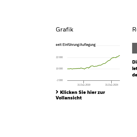
Überblick
Wertentwic
Grafik
R
seit Einführung/Auflegung
seit Einführung/Auflegung
Line chart with 115 data points.
The chart has 1 X axis displaying Time. Ran
22 000
The chart has 1 Y axis displaying values. Rang
Di
le
10 000
de
-2 000
31.Dez.2019
31.Dez.2024
Ch
End of interactive chart.
Ba
Klicken Sie hier zur
Th
Vollansicht
Th
V