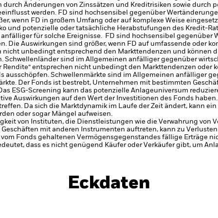
n durch Änderungen von Zinssätzen und Kreditrisiken sowie durch po
eeinflusst werden. FD sind hochsensibel gegenüber Wertänderung
ößer, wenn FD in großem Umfang oder auf komplexe Weise eingesetz
iko und potenzielle oder tatsächliche Herabstufungen des Kredit-R
anfälliger für solche Ereignisse. FD sind hochsensibel gegenüber
n. Die Auswirkungen sind größer, wenn FD auf umfassende oder ko
h nicht unbedingt entsprechend den Markttendenzen und können die
. Schwellenländer sind im Allgemeinen anfälliger gegenüber wirtsc
r Rendite“ entsprechen nicht unbedingt den Markttendenzen oder 
lds ausschöpfen. Schwellenmärkte sind im Allgemeinen anfälliger ge
ärkte.
Der Fonds ist bestrebt, Unternehmen mit bestimmten Geschäft
. Das ESG-Screening kann das potenzielle Anlageuniversum reduziere
tive Auswirkungen auf den Wert der Investitionen des Fonds haben
effen. Da sich die Marktdynamik im Laufe der Zeit ändert, kann ein
rden oder sogar Mängel aufweisen.
gkeit von Instituten, die Dienstleistungen wie die Verwahrung von
 Geschäften mit anderen Instrumenten auftreten, kann zu Verlusten
s vom Fonds gehaltenen Vermögensgegenstandes fällige Erträge nicht
bedeutet, dass es nicht genügend Käufer oder Verkäufer gibt, um Anl
Eckdaten