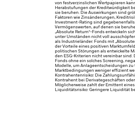
von festverzinslichen Wertpapieren kan
Herabstufungen der Kreditwürdigkeit b
sie beruhen. Die Auswirkungen sind gr
Faktoren wie Zinsänderungen, Kreditris
Investment-Rating sind gegebenenfalls 
Vermögenswerten, auf denen sie beruhe
„Absolute Return“-Fonds entwickeln sic
unter Umständen nicht voll ausschöpfen
als Industrieländer.
Fonds mit „Absolute
der Vorteile eines positiven Marktumfe
politischen Störungen als entwickelte M
den ESG-Kriterien nicht vereinbar sind
Fonds ohne ein solches Screening, nega
Modelle, um Anlageentscheidungen zu tr
Marktbedingungen weniger effizient we
Kontrahentenrisiko: Die Zahlungsunfähi
Kontrahent bei Derivategeschäften oder
Möglicherweise zahlt der Emittent eine
Liquiditätsrisiko: Geringere Liquidität 