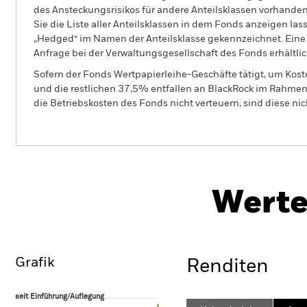
des Ansteckungsrisikos für andere Anteilsklassen vorhand
Sie die Liste aller Anteilsklassen in dem Fonds anzeigen la
„Hedged“ im Namen der Anteilsklasse gekennzeichnet. Eine 
Anfrage bei der Verwaltungsgesellschaft des Fonds erhältlic
Sofern der Fonds Wertpapierleihe-Geschäfte tätigt, um Kost
und die restlichen 37,5% entfallen an BlackRock im Rahmen 
die Betriebskosten des Fonds nicht verteuern, sind diese ni
BSF Asia Pacific Absolute Return Fund
Werte
Überblick
Wertentwicklung
Eckda
Grafik
Renditen
seit Einführung/Auflegung
seit Einführung/Auflegung
Line chart with 118 data points.