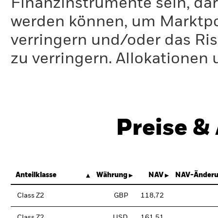
Finanzinstrumente sein, dar
werden können, um Marktpo
verringern und/oder das Ri
zu verringern. Allokationen
Preise &
Anteilklasse
Währung
NAV
NAV-Änderu
Class Z2
GBP
118,72
Class Z2
USD
161,51