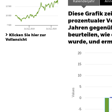
Kalenderjahr
Annu
The chart has 1 X axis displaying Time. Range: 2016-10-01 00:00:00 to
12 500
The chart has 1 Y axis displaying values. Range: -25 to 50.
Diese Grafik ze
10 000
prozentualer Ve
7 500
Jahren gegenüb
31.Dez.2019
31.Dez.2024
End of interactive chart.
beurteilen, wie
Klicken Sie hier zur
Vollansicht
wurde, und erm
Chart
20
Bar chart with 2 data series
The chart has 1 X axis disp
The chart has 1 Y axis disp
15
10
5
Values
0
-5