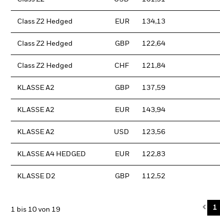
Class Z2 Hedged
EUR
134,13
Class Z2 Hedged
GBP
122,64
Class Z2 Hedged
CHF
121,84
KLASSE A2
GBP
137,59
KLASSE A2
EUR
143,94
KLASSE A2
USD
123,56
KLASSE A4 HEDGED
EUR
122,83
KLASSE D2
GBP
112,52
Pre
1
1 bis 10 von 19