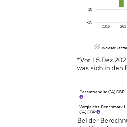
-10
-15
2016
201
End of interactive chart.
In dieser Zeit 
*Vor 15.Dez.202
was sich in den
Gesamtrendite (%) GBP
Vergleichs-Benchmark 1
(%) GBP
Bei der Berechn