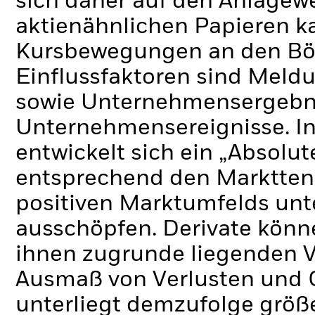
sich daher auf den Anlagew
aktienähnlichen Papieren k
Kursbewegungen an den Bör
Einflussfaktoren sind Meldu
sowie Unternehmensergebni
Unternehmensereignisse.
I
entwickelt sich ein „Absolu
entsprechend den Markttend
positiven Marktumfelds unt
ausschöpfen.
Derivate könn
ihnen zugrunde liegenden 
Ausmaß von Verlusten und 
unterliegt demzufolge grö