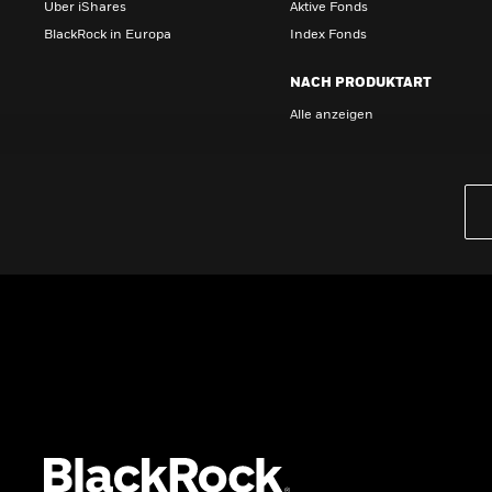
Über iShares
Aktive Fonds
BlackRock in Europa
Index Fonds
NACH PRODUKTART
Alle anzeigen
PRODUKTE
iBonds ETFs entdecken
iShares Top 10 ETFs
Wissen
GRUNDLAGEN
Dokumente
Beschwerdemanagement