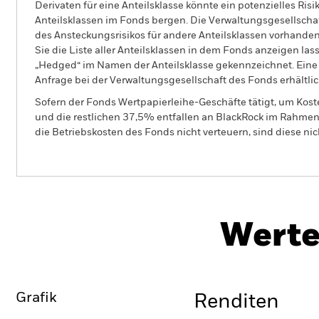
Derivaten für eine Anteilsklasse könnte ein potenzielles Ris
Anteilsklassen im Fonds bergen. Die Verwaltungsgesellscha
des Ansteckungsrisikos für andere Anteilsklassen vorhand
Sie die Liste aller Anteilsklassen in dem Fonds anzeigen la
„Hedged“ im Namen der Anteilsklasse gekennzeichnet. Eine 
Anfrage bei der Verwaltungsgesellschaft des Fonds erhältlic
Sofern der Fonds Wertpapierleihe-Geschäfte tätigt, um Kost
und die restlichen 37,5% entfallen an BlackRock im Rahmen 
die Betriebskosten des Fonds nicht verteuern, sind diese ni
PRII
BSF European Select Strategies
Fund
Heru
Werte
Überblick
Wertentwicklung
Eckda
Grafik
Renditen