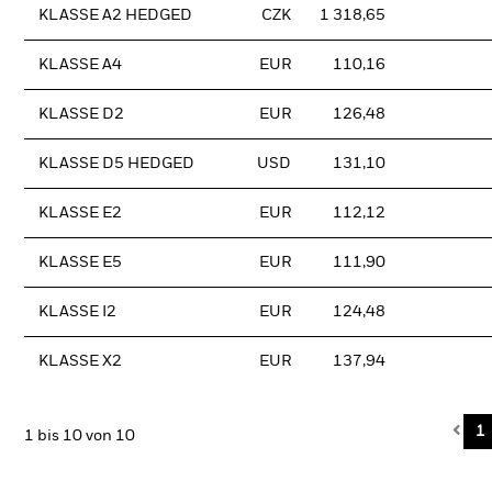
KLASSE A2 HEDGED
CZK
1 318,65
KLASSE A4
EUR
110,16
KLASSE D2
EUR
126,48
KLASSE D5 HEDGED
USD
131,10
KLASSE E2
EUR
112,12
KLASSE E5
EUR
111,90
KLASSE I2
EUR
124,48
KLASSE X2
EUR
137,94
Pre
1
1 bis 10 von 10