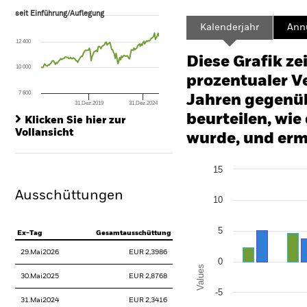
seit Einführung/Auflegung
seit Einführung/Auflegung
Line chart with 133 data points.
Kalenderjahr
Annu
The chart has 1 X axis displaying Time. Range: 2015-07-01 00:00:00 to
12 400
The chart has 1 Y axis displaying values. Range: -24 to 48.
Diese Grafik ze
10 000
prozentualer Ve
7 600
Jahren gegenüb
31.Dez.2019
31.Dez.2024
End of interactive chart.
beurteilen, wie
Klicken Sie hier zur
Vollansicht
wurde, und erm
Chart
15
Bar chart with 2 data series
The chart has 1 X axis disp
Ausschüttungen
The chart has 1 Y axis disp
10
5
Ex-Tag
Gesamtausschüttung
29.Mai2026
EUR 2,3986
0
Values
30.Mai2025
EUR 2,8768
-5
31.Mai2024
EUR 2,3416