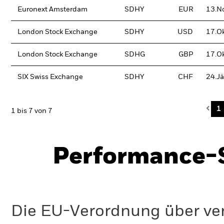
Euronext Amsterdam
SDHY
EUR
13.N
London Stock Exchange
SDHY
USD
17.O
London Stock Exchange
SDHG
GBP
17.O
SIX Swiss Exchange
SDHY
CHF
24.J
Pre
1
1 bis 7 von 7
Performance-S
Die EU-Verordnung über ve