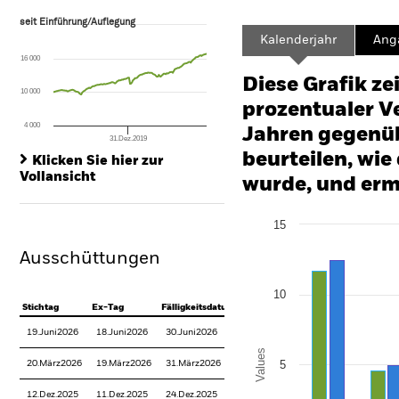
seit Einführung/Auflegung
seit Einführung/Auflegung
Line chart with 155 data points.
Kalenderjahr
Ang
The chart has 1 X axis displaying Time. Range: 2013-10-01 00:00:00 to
16 000
The chart has 1 Y axis displaying values. Range: -60 to 120.
Diese Grafik ze
10 000
prozentualer Ve
4 000
Jahren gegenüb
31.Dez.2019
End of interactive chart.
beurteilen, wie
Klicken Sie hier zur
Vollansicht
wurde, und erm
Chart
15
Bar chart with 2 data series
The chart has 1 X axis disp
Ausschüttungen
The chart has 1 Y axis disp
10
Stichtag
Ex-Tag
Fälligkeitsdatum
19.Juni2026
18.Juni2026
30.Juni2026
Values
5
20.März2026
19.März2026
31.März2026
12.Dez.2025
11.Dez.2025
24.Dez.2025