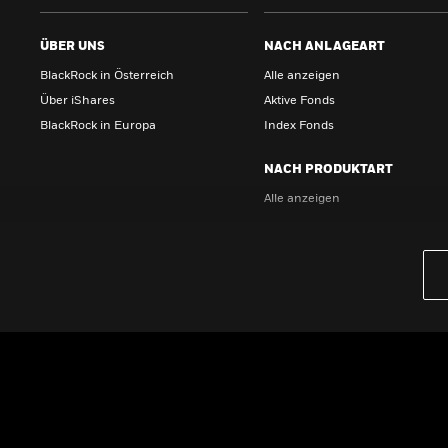
ÜBER UNS
NACH ANLAGEART
BlackRock in Österreich
Alle anzeigen
Über iShares
Aktive Fonds
BlackRock in Europa
Index Fonds
NACH PRODUKTART
Alle anzeigen
PRODUKTE
iBonds ETFs entdecken
iShares Top 10 ETFs
Wissen
GRUNDLAGEN
Dokumente