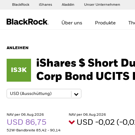
BlackRock
iShares
Aladdin
Unser Unternehmen
Über uns
Produkte
Th
ANLEIHEN
iShares $ Short Du
IS3K
Corp Bond UCITS 
NAV per 06.Aug.2026
NAV per 06.Aug.2026
USD 86,75
USD -0,02 (-0,
52W-Bandbreite 85,42 - 90,14