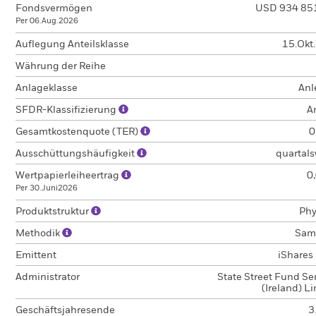
Fondsvermögen
USD 934 85
Per 06.Aug.2026
Auflegung Anteilsklasse
15.Okt
Währung der Reihe
Anlageklasse
Anl
SFDR-Klassifizierung
A
Gesamtkostenquote (TER)
0
Ausschüttungshäufigkeit
quartals
Wertpapierleiheertrag
0
Per 30.Juni2026
Produktstruktur
Phy
Methodik
Sam
Emittent
iShares 
Administrator
State Street Fund Se
(Ireland) L
Geschäftsjahresende
3