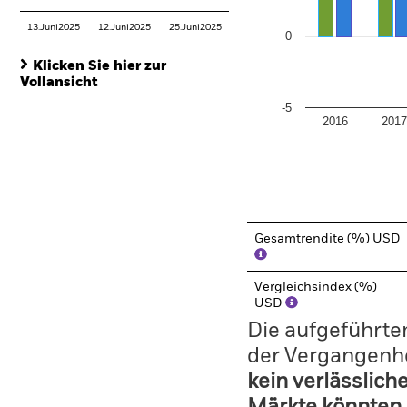
13.Juni2025
12.Juni2025
25.Juni2025
0
Klicken Sie hier zur
Vollansicht
-5
2016
201
End of interactive chart.
Gesamtrendite (%) USD
Vergleichsindex (%)
USD
Die aufgeführten
der Vergangenhe
kein verlässlich