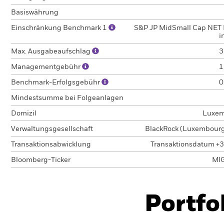
Basiswährung
Einschränkung Benchmark 1
S&P JP MidSmall Cap NET 
i
Max. Ausgabeaufschlag
3
Managementgebühr
1
Benchmark-Erfolgsgebühr
0
Mindestsumme bei Folgeanlagen
Domizil
Luxem
Verwaltungsgesellschaft
BlackRock (Luxembourg)
Transaktionsabwicklung
Transaktionsdatum +3
Bloomberg-Ticker
MI
Portfo