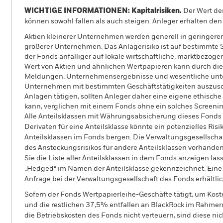
WICHTIGE INFORMATIONEN: Kapitalrisiken.
Der Wert der
können sowohl fallen als auch steigen. Anleger erhalten den 
Aktien kleinerer Unternehmen werden generell in geringer
größerer Unternehmen. Das Anlagerisiko ist auf bestimmte 
der Fonds anfälliger auf lokale wirtschaftliche, marktbezoge
Wert von Aktien und ähnlichen Wertpapieren kann durch die 
Meldungen, Unternehmensergebnisse und wesentliche untern
Unternehmen mit bestimmten Geschäftstätigkeiten auszuschli
Anlagen tätigen, sollten Anleger daher eine eigene ethis
kann, verglichen mit einem Fonds ohne ein solches Screeni
Alle Anteilsklassen mit Währungsabsicherung dieses Fonds 
Derivaten für eine Anteilsklasse könnte ein potenzielles Ris
Anteilsklassen im Fonds bergen. Die Verwaltungsgesellscha
des Ansteckungsrisikos für andere Anteilsklassen vorhand
Sie die Liste aller Anteilsklassen in dem Fonds anzeigen la
„Hedged“ im Namen der Anteilsklasse gekennzeichnet. Eine 
Anfrage bei der Verwaltungsgesellschaft des Fonds erhältlic
Sofern der Fonds Wertpapierleihe-Geschäfte tätigt, um Kost
und die restlichen 37,5% entfallen an BlackRock im Rahmen 
die Betriebskosten des Fonds nicht verteuern, sind diese ni