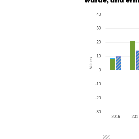
wurde, und erm
Chart
40
Bar chart with 2 data series
The chart has 1 X axis disp
The chart has 1 Y axis disp
30
20
10
Values
0
-10
-20
-30
2016
201
End of interactive chart.