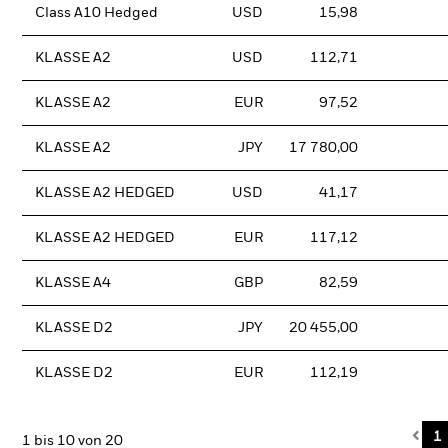
Class A10 Hedged
USD
15,98
KLASSE A2
USD
112,71
KLASSE A2
EUR
97,52
KLASSE A2
JPY
17 780,00
KLASSE A2 HEDGED
USD
41,17
KLASSE A2 HEDGED
EUR
117,12
KLASSE A4
GBP
82,59
KLASSE D2
JPY
20 455,00
KLASSE D2
EUR
112,19
Pre
1
1 bis 10 von 20