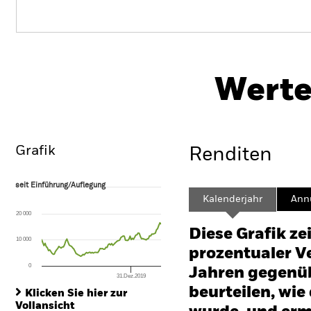
BGF Japan Small & MidCap
Opportunities Fund
Werte
Überblick
Wertentwicklung
Eckda
Grafik
Renditen
seit Einführung/Auflegung
seit Einführung/Auflegung
Line chart with 105 data points.
Kalenderjahr
Annu
The chart has 1 X axis displaying Time. Range: 2000-07-01 00:00:00 to
20 000
The chart has 1 Y axis displaying values. Range: -100 to 200.
Diese Grafik ze
10 000
prozentualer Ve
0
Jahren gegenüb
31.Dez.2019
End of interactive chart.
beurteilen, wie
Klicken Sie hier zur
Vollansicht