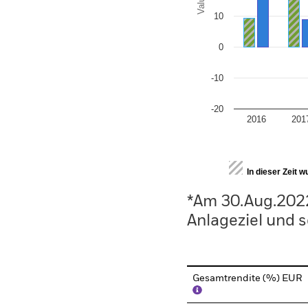
Values
10
0
-10
-20
2016
201
End of interactive chart.
In dieser Zeit 
*Am 30.Aug.202
Anlageziel und s
Gesamtrendite (%) EUR