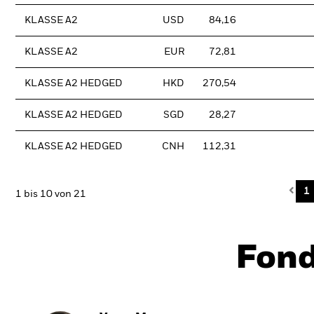
KLASSE A2
USD
84,16
KLASSE A2
EUR
72,81
KLASSE A2 HEDGED
HKD
270,54
KLASSE A2 HEDGED
SGD
28,27
KLASSE A2 HEDGED
CNH
112,31
Pre
1
1 bis 10 von 21
Fon