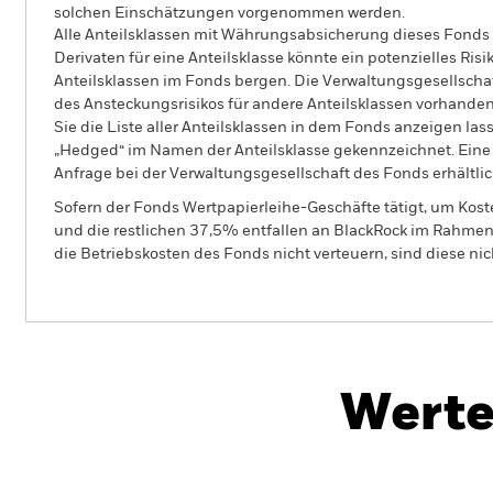
solchen Einschätzungen vorgenommen werden.
Alle Anteilsklassen mit Währungsabsicherung dieses Fonds 
Derivaten für eine Anteilsklasse könnte ein potenzielles Ris
Anteilsklassen im Fonds bergen. Die Verwaltungsgesellscha
des Ansteckungsrisikos für andere Anteilsklassen vorhand
Sie die Liste aller Anteilsklassen in dem Fonds anzeigen la
„Hedged“ im Namen der Anteilsklasse gekennzeichnet. Eine 
Anfrage bei der Verwaltungsgesellschaft des Fonds erhältlic
Sofern der Fonds Wertpapierleihe-Geschäfte tätigt, um Kost
und die restlichen 37,5% entfallen an BlackRock im Rahmen 
die Betriebskosten des Fonds nicht verteuern, sind diese ni
PRIIP KID
BGF World Financials Fund
Werte
Überblick
Wertentwicklung
Eckda