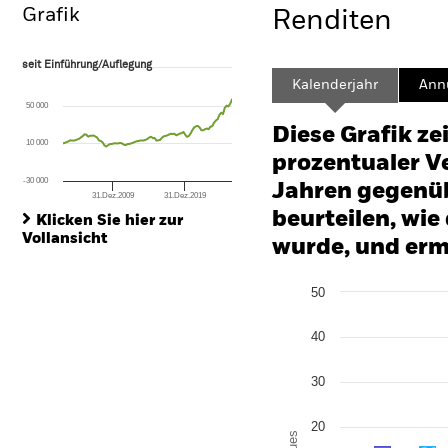
Grafik
Renditen
seit Einführung/Auflegung
seit Einführung/Auflegung
Line chart with 95 data points.
Kalenderjahr
Annu
The chart has 1 X axis displaying Time. Range: 2003-01-01 00:00:00 to
50 000
The chart has 1 Y axis displaying values. Range: -400 to 800.
Diese Grafik ze
10 000
prozentualer Ve
-30 000
Jahren gegenüb
31.Dez.2009
31.Dez.2019
End of interactive chart.
beurteilen, wie
Klicken Sie hier zur
Vollansicht
wurde, und erm
Chart
50
Bar chart with 2 data series
The chart has 1 X axis disp
The chart has 1 Y axis disp
40
30
20