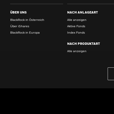
ÜBER UNS
NACH ANLAGEART
BlackRock in Österreich
Alle anzeigen
Über iShares
Aktive Fonds
BlackRock in Europa
Index Fonds
NACH PRODUKTART
Alle anzeigen
PRODUKTE
iBonds ETFs entdecken
iShares Top 10 ETFs
Wissen
GRUNDLAGEN
Dokumente