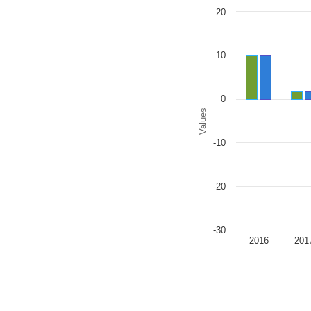
Chart
20
Bar chart with 2 data series
The chart has 1 X axis disp
The chart has 1 Y axis disp
10
0
Values
-10
-20
-30
2016
201
End of interactive chart.