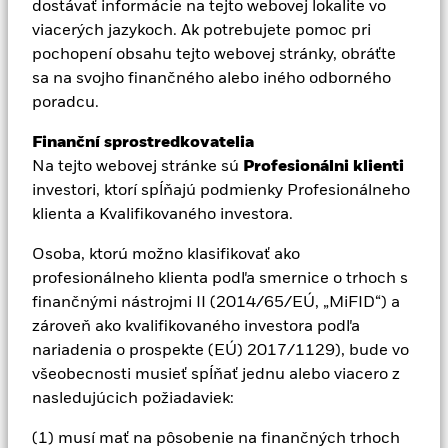
Documents
dostávať informácie na tejto webovej lokalite vo
Aladdin
viacerých jazykoch. Ak potrebujete pomoc pri
Documents
pochopení obsahu tejto webovej stránky, obráťte
sa na svojho finančného alebo iného odborného
Naša spoločnosť
poradcu.
Názov dokumentu
Finanční sprostredkovatelia
iShares III plc - Interim
Report (English)
Na tejto webovej stránke sú
Profesionálni klienti
investori, ktorí spĺňajú podmienky Profesionálneho
PDF
31. 12. 2026
klienta a Kvalifikovaného investora.
iShares II plc - Annual
Osoba, ktorú možno klasifikovať ako
Report (English)
profesionálneho klienta podľa smernice o trhoch s
PDF
31. 10. 2026
finančnými nástrojmi II (2014/65/EÚ, „MiFID“) a
zároveň ako kvalifikovaného investora podľa
nariadenia o prospekte (EÚ) 2017/1129), bude vo
Kľúčové slová
všeobecnosti musieť spĺňať jednu alebo viacero z
nasledujúcich požiadaviek:
PRIIPS KID
Prospectuses
#
#
(1) musí mať na pôsobenie na finančných trhoch