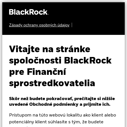
Zásady ochrany osobných údajov
O nás
Literatúra
Produkty
Vitajte na stránke
Vzdelávanie
Hľadať informácie o produktoch spoločnosti
spoločnosti BlackRock
BlackRock.
pre Finanční
Profesionálni investori
sprostredkovatelia
Slovakia
Change location
Skôr než budete pokračovať, prečítajte si nižšie
uvedené Obchodné podmienky a prijmite ich.
BlackRock
Prístupom na túto webovú lokalitu ako klient alebo
iShares
potenciálny klient súhlasíte s tým, že budete