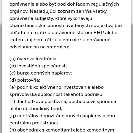
Zobraziť všetko Literature
oprávnenie alebo byť pod dohľadom regulačných
orgánov. Nasledujúci zoznam zahŕňa všetky
oprávnené subjekty, ktoré vykonávajú
charakteristické činnosti uvedených subjektov, bez
ohľadu na to, či sú oprávnené štátom EHP alebo
treťou krajinou a či sú alebo nie sú oprávnené
odvolaním sa na smernicu:
Naším cieľom v spoločnosti BlackRock ako globálneho
(a) úverová inštitúcia;
správcu investícií a dôverníka našich klientov je
(b) investičná spoločnosť;
pomáhať každému, aby sa cítil finančne dobre. Od
(c) burza cenných papierov;
roku 1999 sme popredným poskytovateľom
(d) poisťovňa;
finančných technológií a naši klienti sa na nás
(e) podnik kolektívneho investovania alebo
obracajú so žiadosťou o riešenia, ktoré potrebujú pri
správcovská spoločnosť takéhoto podniku;
plánovaní svojich najdôležitejších cieľov.
(f) dôchodková poisťovňa, dôchodkové sporenie
alebo dôchodkový fond;
(g) centrálny depozitár cenných papierov alebo
centrálna protistrana;
CORPORATE
(h) obchodník s komoditami alebo komoditnými