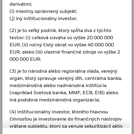
Kariéra
derivátmi;
(i) miestny oprávnený subjekt;
Newsroom
(j) iný inštitucionálny investor;
Vzťahy s investormi
(2) je to veľký podnik, ktorý spĺňa dva z týchto
Postup vybavovania sťažností
testov: (i) celková súvaha vo výške 20 000 000
EUR; (ii) ročný čistý obrat vo výške 40 000 000
Kontaktujte nás
EUR; alebo (iii) vlastné finančné zdroje vo výške 2
000 000 EUR;
LEGAL
(3) je to národná alebo regionálna vláda, verejný
Podmienky a pravidlá
orgán, ktorý spravuje verejný dlh, centrálna banka,
medzinárodná alebo nadnárodná inštitúcia
Oznámenie o ochrane osobných údajov
(napríklad Svetová banka, MMF, ECB, EIB) alebo
iná podobná medzinárodná organizácia;
Kontinuita podnikania
(4) inštitucionálny investor, ktorého hlavnou
Oznámenie o súboroch cookie
činnosťou je investovanie do finančných nástrojov
Manage cookies
vrátane subjektu, ktorý sa venuje sekuritizácii aktív
alebo iným finančným transakciám;