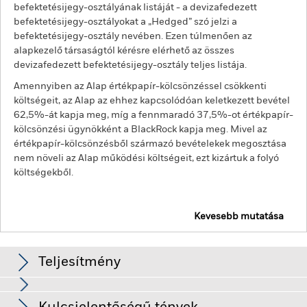
befektetésijegy-osztályának listáját - a devizafedezett
befektetésijegy-osztályokat a „Hedged” szó jelzi a
befektetésijegy-osztály nevében. Ezen túlmenően az
alapkezelő társaságtól kérésre elérhető az összes
devizafedezett befektetésijegy-osztály teljes listája.
Amennyiben az Alap értékpapír-kölcsönzéssel csökkenti
költségeit, az Alap az ehhez kapcsolódóan keletkezett bevétel
62,5%-át kapja meg, míg a fennmaradó 37,5%-ot értékpapír-
kölcsönzési ügynökként a BlackRock kapja meg. Mivel az
értékpapír-kölcsönzésből származó bevételekek megosztása
nem növeli az Alap működési költségeit, ezt kizártuk a folyó
költségekből.
Kevesebb mutatása
BGF Circular Economy
Teljesítmény
Diagram