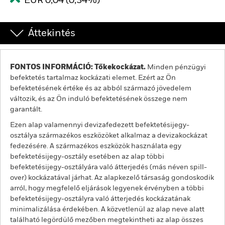
EUR 0,04 (0,34%)
Áttekintés
FONTOS INFORMÁCIÓ: Tőkekockázat.
Minden pénzügyi
befektetés tartalmaz kockázati elemet. Ezért az Ön
befektetésének értéke és az abból származó jövedelem
változik, és az Ön induló befektetésének összege nem
garantált.
Ezen alap valamennyi devizafedezett befektetésijegy-
osztálya származékos eszközöket alkalmaz a devizakockázat
fedezésére. A származékos eszközök használata egy
befektetésijegy-osztály esetében az alap többi
befektetésijegy-osztályára való átterjedés (más néven spill-
over) kockázatával járhat. Az alapkezelő társaság gondoskodik
arról, hogy megfelelő eljárások legyenek érvényben a többi
befektetésijegy-osztályra való átterjedés kockázatának
minimalizálása érdekében. A közvetlenül az alap neve alatt
található legördülő mezőben megtekintheti az alap összes