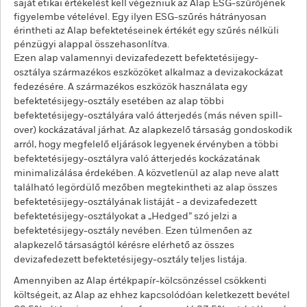
saját etikai értékelést kell végezniük az Alap ESG-szűrőjének
figyelembe vételével. Egy ilyen ESG-szűrés hátrányosan
érintheti az Alap befektetéseinek értékét egy szűrés nélküli
pénzügyi alappal összehasonlítva.
Ezen alap valamennyi devizafedezett befektetésijegy-
osztálya származékos eszközöket alkalmaz a devizakockázat
fedezésére. A származékos eszközök használata egy
befektetésijegy-osztály esetében az alap többi
befektetésijegy-osztályára való átterjedés (más néven spill-
over) kockázatával járhat. Az alapkezelő társaság gondoskodik
arról, hogy megfelelő eljárások legyenek érvényben a többi
befektetésijegy-osztályra való átterjedés kockázatának
minimalizálása érdekében. A közvetlenül az alap neve alatt
található legördülő mezőben megtekintheti az alap összes
befektetésijegy-osztályának listáját - a devizafedezett
befektetésijegy-osztályokat a „Hedged” szó jelzi a
befektetésijegy-osztály nevében. Ezen túlmenően az
alapkezelő társaságtól kérésre elérhető az összes
devizafedezett befektetésijegy-osztály teljes listája.
Amennyiben az Alap értékpapír-kölcsönzéssel csökkenti
költségeit, az Alap az ehhez kapcsolódóan keletkezett bevétel