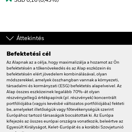
SGD 0,16 (0,43%)
Áttekintés
Befektetési cél
Az Alapnak az a célja, hogy maximalizálja a hozamot az Ön
befektetésén a tőkenövekedés és az Alap eszközein és
befektetésén elért jövedelem kombinálásával, olyan
módszerekkel, amelyek összhangban vannak a környezeti,
társadalmi és kormányzati (ESG) befektetés alapelveivel. Az
Alap összes eszközeinek legalább 70%-át olyan
részvényjellegű értékpapírok (pl. részvények) koncentrált
portfóliójába (vagyis kevésbé változatos portfóliójába) fekteti
be, amelyeket illetőségük vagy főtevékenységük szerint
Európához tartozó társaságok bocsátottak ki. Az Európa
kifejezés az összes európai országra vonatkozik, beleértve az
Egyesült Királyságot, Kelet-Európát és a korábbi Szovjetunió