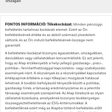
országait.
FONTOS INFORMÁCIÓ: Tőkekockázat.
Minden pénzügyi
befektetés tartalmaz kockázati elemet. Ezért az Ön
befektetésének értéke és az abból származó jövedelem
változik, és az Ön induló befektetésének összege nem
garantált.
A befektetési kockázat bizonyos ágazatokban, országokban,
devizákban vagy vállalatokban koncentrálódik. Ez azt jelenti,
hogy az Alap érzékenyebb a helyi jellegű gazdasági-, piaci-,
politikai-, fenntarthatósággal kapcsolatos- vagy szabályozási
események iránt. A részvények és a részvényekkel kapcsolatos
értékpapírok értékére a napi tőkepiaci mozgások hatással
lehetnek. A további befolyásoló tényezők között a politikai,
gazdasági hírek, a társaság eredményszámai és a jelentős
társasági események szerepelnek. Az Alap törekszik az olyan
vállalatok kizárására, amelyeknek bizonyos tevékenységei
összeegyeztethetetlenek az ESG-kritériumokkal. A
befektetőknek ezért még az Alapba történő befektetés előtt