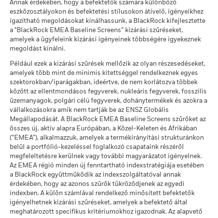
Éves átlagos hozam
MSCI - Az ENSZ Globális
0,00%
Annak érdekében, hogy a befektetők számára különböző
(AAA–CCC)
számításokban az esetleges jegyzési /visszaváltási díjak nem
Megállapodásának elveinek
eszközosztályokon és befektetési stílusokon átívelő, igényeikhez
ekkor: 2026. júl. 17.
megsértői
szerepelnek.
Ezt az összeget kaphatja vissza a költségek
igazítható megoldásokat kínálhassunk, a BlackRock kifejlesztette
Mérsékelt
ekkor: 2026. jún. 30.
Éves átlagos hozam
MSCI ESG minőségi
7,88
a "BlackRock EMEA Baseline Screens” kizárási szűréseket,
A számadatok a múltbeli teljesítményre vonatkoznak.
A
pontszám (0–10)
amelyek a ügyfeleink kizárási igényeinek többségére igyekeznek
MSCI - Termikus szén
0,00%
múltbeli teljesítmény nem jelent megbízható útmutatást a
ekkor: 2026. júl. 17.
Ezt az összeget kaphatja vissza a költségek
megoldást kínálni.
ekkor: 2026. jún. 30.
Kedvező
jövőbeli teljesítményre nézve. Előfordulhat, hogy a piacok a
Éves átlagos hozam
Lipper globális alapbesorolás
Equity Europe
Például ezek a kizárási szűrések mellőzik az olyan részesedéseket,
jövőben egészen máshogy fejlődnek. Abban segíthet Önnek,
MSCI - Szurokföldek
0,00%
A stresszforgatókönyv bemutatja, hogy szélsőséges piaci
amelyek több mint de minimis kitettséggel rendelkeznek egyes
hogy felmérje, hogyan kezelték az alapot a múltban
ekkor: 2026. jún. 30.
ekkor: 2026. júl. 17.
körülmények esetén mekkora összeget kaphat vissza.
szektorokban/iparágakban, ideértve, de nem korlátozva többek
A részvényosztály teljesítményét a nettó eszközérték (NAV)
között az ellentmondásos fegyverek, nukleáris fegyverek, fosszilis
MSCI súlyozott átlagos
79,79
alapján számítják ki, adott esetben a jövedelem
üzemanyagok, polgári célú fegyverek, dohánytermékek és azokra a
szénintenzitás (Tons
újrabefektetésével. A befektetésből származó hozam a
CO2E/$M SALES)
vállalkozásokra amik nem tartják be az ENSZ Globális
devizaárfolyam-ingadozások következtében növekedhet vagy
Üzleti részvételi lefedettség
99,74%
ekkor: 2026. júl. 17.
Megállapodását. A BlackRock EMEA Baseline Screens szűrőket az
csökkenhet, ha a múltbeli teljesítményszámítástól eltérő
összes új, aktív alapra Európában, a Közel-Keleten és Afrikában
ekkor: 2026. jún. 30.
MSCI ESG % lefedettség
99,47
pénznemben fektet be.
Forrás:
Blackrock
(“EMEA”), alkalmazzuk, amelyek a termékirányítási strukturánkon
ekkor: 2026. júl. 17.
belül a portfólió-kezeléssel foglalkozó csapataink részéről
Nem lefedett Alap
0,24%
megfeleltetésre kerülnek vagy további magyarázatot igényelnek.
százalékos aránya
MSCI ESG minőségi
29,18
Az EMEA régió minden új fenntartható indexstratégiája esetében
ekkor: 2026. jún. 30.
pontszám -
a BlackRock együttműködik az indexszolgáltatóval annak
Versenytársszázalék
érdekében, hogy az azonos szűrők tükröződjenek az egyedi
ekkor: 2026. júl. 17.
A fenti, termikus szénre és olajhomokra vonatkozó, BlackRock
indexben. A külön számlával rendelkező minősített befektetők
üzleti részvételi kitettségi adatok azokkal a vállalatokkal
A versenytárscsoport alapjai
1 316
igényelhetnek kizárási szűréseket, amelyek a befektető által
kapcsolatban kerülnek kiszámításra és jelentésre, amelyek az
meghatározott specifikus kritériumokhoz igazodnak. Az alapvető
MSCI ESG-kutatás meghatározása szerint bevételük több
ekkor: 2026. júl. 17.