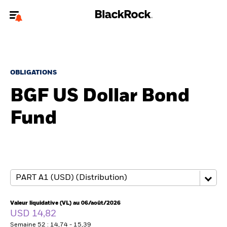
Bienvenue sur le site BlackRock pour les particuliers
Pour accéder directement à un autre site BlackRock, veuillez mettre à
jour
votre type d'utilisateur
.
OBLIGATIONS
BGF US Dollar Bond
Nous connaître
Fund
Produits
Thèmes
Education
Particuliers
Valeur liquidative (VL) au 06/août/2026
USD 14,82
Semaine 52 : 14,74 - 15,39