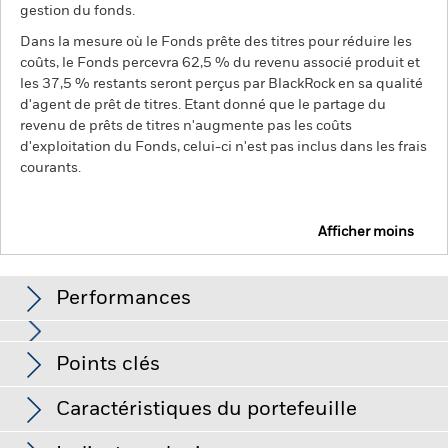
gestion du fonds.
Dans la mesure où le Fonds prête des titres pour réduire les
coûts, le Fonds percevra 62,5 % du revenu associé produit et
les 37,5 % restants seront perçus par BlackRock en sa qualité
d'agent de prêt de titres. Etant donné que le partage du
revenu de prêts de titres n'augmente pas les coûts
d'exploitation du Fonds, celui-ci n'est pas inclus dans les frais
courants.
Afficher moins
BGF US Dollar Bond Fund
Performances
Graphique
Points clés
Le risque de crédit, les variations de taux d'intérêt et/ou les
défauts de l'émetteur auront un impact significatif sur la
performance des titres de créance. Les baisses potentielles
Voir le graphique complet
Caractéristiques du portefeuille
ou effectives de la notation de crédit peuvent accroître le
Net Assets of Fund
USD 532 383 288
niveau de risque.
Les instruments dérivés peuvent être très
au 06/août/2026