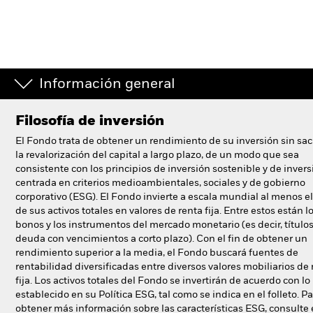
España
Change location
BlackRock
Información general
iShares
Filosofía de inversión
Aladdin
El Fondo trata de obtener un rendimiento de su inversión sin sacr
la revalorización del capital a largo plazo, de un modo que sea
Nuestra compañía
consistente con los principios de inversión sostenible y de invers
centrada en criterios medioambientales, sociales y de gobierno
corporativo (ESG). El Fondo invierte a escala mundial al menos e
de sus activos totales en valores de renta fija. Entre estos están l
bonos y los instrumentos del mercado monetario (es decir, título
deuda con vencimientos a corto plazo). Con el fin de obtener un
rendimiento superior a la media, el Fondo buscará fuentes de
rentabilidad diversificadas entre diversos valores mobiliarios de 
fija. Los activos totales del Fondo se invertirán de acuerdo con lo
establecido en su Política ESG, tal como se indica en el folleto. P
obtener más información sobre las características ESG, consulte 