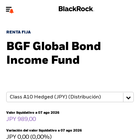
Bienvenido a la página web de BlackRock para inversores
particulares.
RENTA FIJA
¿No eres un inversor particular? Para acceder a contenido más
BGF Global Bond
relevante, por favor, actualiza
tu tipo de usuario.
Income Fund
Quiénes somos
Productos
Perspectivas
Educación
Valor liquidativo a 07 ago 2026
JPY 989,00
Particulares
Variación del valor liquidativo a 07 ago 2026
JPY 0,00 (0,00%)