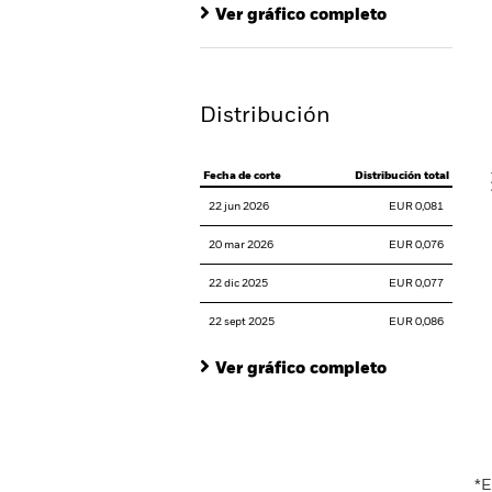
Ba
Ver gráfico completo
Th
Th
Distribución
V
Fecha de corte
Distribución total
22 jun 2026
EUR 0,081
20 mar 2026
EUR 0,076
22 dic 2025
EUR 0,077
22 sept 2025
EUR 0,086
Ver gráfico completo
En
*E