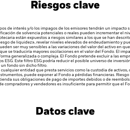
Riesgos clave
tipos de interés y/o los impagos de los emisores tendrán un impacto si
alificación de solvencia potenciales o reales pueden incrementar el ni
otecaria están expuestos a riesgos similares a los que se han descrito 
iesgo de liquidez», revelar niveles elevados de endeudamiento y pue
ueden ser muy sensibles a las variaciones del valor del activo en q
que se traduciría mayores oscilaciones en el valor del Fondo. El im
 forma generalizada o compleja.
El Fondo pretende excluir a las emp
os ESG. Este filtro ESG podría reducir el posible universo de inversió
un fondo sin dicho filtro.
 cualquier entidad que presta servicios como la custodia de activos,
instrumentos, puede exponer al Fondo a pérdidas financieras.
Riesgo 
enda sus obligaciones de pago de importes debidos o de reembolso
de compradores y vendedores es insuficiente para permitir que el F
Datos clave