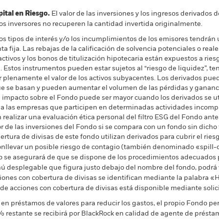
al en Riesgo.
El valor de las inversiones y los ingresos derivados d
os inversores no recuperen la cantidad invertida originalmente.
los tipos de interés y/o los incumplimientos de los emisores tendrán 
a fija. Las rebajas de la calificación de solvencia potenciales o rea
activos y los bonos de titulización hipotecaria están expuestos a ries
ja. Estos instrumentos pueden estar sujetos al “riesgo de liquidez”, t
plenamente el valor de los activos subyacentes. Los derivados pued
 que se basan y pueden aumentar el volumen de las pérdidas y ganan
El impacto sobre el Fondo puede ser mayor cuando los derivados se u
 a las empresas que participen en determinadas actividades incompat
realizar una evaluación ética personal del filtro ESG del Fondo antes 
r de las inversiones del Fondo si se compara con un fondo sin dicho f
rtura de divisas de este fondo utilizan derivados para cubrir el ries
onllevar un posible riesgo de contagio (también denominado «spill-ov
o se asegurará de que se dispone de los procedimientos adecuados p
nú desplegable que figura justo debajo del nombre del fondo, podrá v
cciones con cobertura de divisas se identifican mediante la palabra
 de acciones con cobertura de divisas está disponible mediante solic
en préstamos de valores para reducir los gastos, el propio Fondo per
% restante se recibirá por BlackRock en calidad de agente de préstam