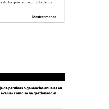
 esto ha quedado excluido de los
Mostrar menos
mativa
Prospectus
Download
Holdings
Literatura
je de pérdidas o ganancias anuales en
a evaluar cómo se ha gestionado el