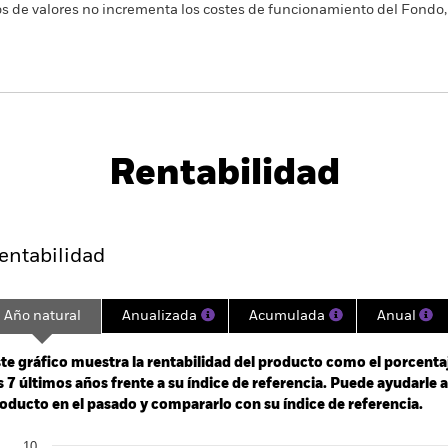
os de valores no incrementa los costes de funcionamiento del Fondo,
PRIIP KID
Ficha infor
Fund
Rentabilidad
entabilidad
Datos clave
Gestores del fondo
entabilidad
Año natural
Anualizada
Acumulada
Anual
ge: 2018-07-01 00:00:00 to 2026-07-31 00:00:00.
: -12 to 6.
te gráfico muestra la rentabilidad del producto como el porcenta
s 7 últimos años frente a su índice de referencia. Puede ayudarle 
oducto en el pasado y compararlo con su índice de referencia.
art
10