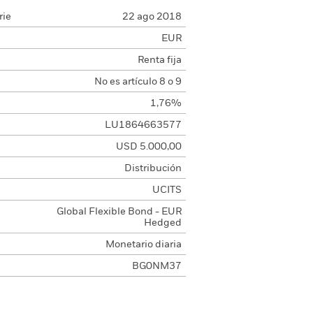
rie
22 ago 2018
EUR
Renta fija
No es artículo 8 o 9
1,76%
LU1864663577
USD 5.000,00
Distribución
UCITS
Global Flexible Bond - EUR
Hedged
Monetario diaria
BG0NM37