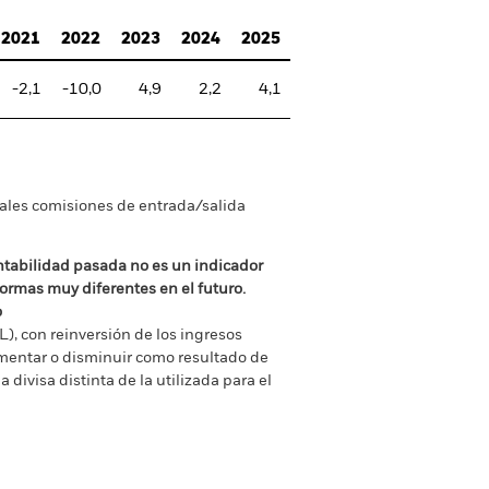
2021
2022
2023
2024
2025
-2,1
-10,0
4,9
2,2
4,1
tuales comisiones de entrada/salida
ntabilidad pasada no es un indicador
formas muy diferentes en el futuro.
o
), con reinversión de los ingresos
mentar o disminuir como resultado de
a divisa distinta de la utilizada para el