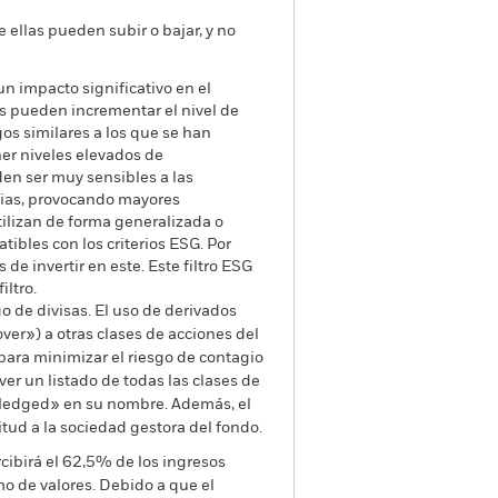
e ellas pueden subir o bajar, y no
un impacto significativo en el
les pueden incrementar el nivel de
gos similares a los que se han
ener niveles elevados de
en ser muy sensibles a las
cias, provocando mayores
tilizan de forma generalizada o
ibles con los criterios ESG. Por
de invertir en este. Este filtro ESG
iltro.
go de divisas. El uso de derivados
er») a otras clases de acciones del
ara minimizar el riesgo de contagio
er un listado de todas las clases de
 «Hedged» en su nombre. Además, el
itud a la sociedad gestora del fondo.
cibirá el 62,5% de los ingresos
o de valores. Debido a que el