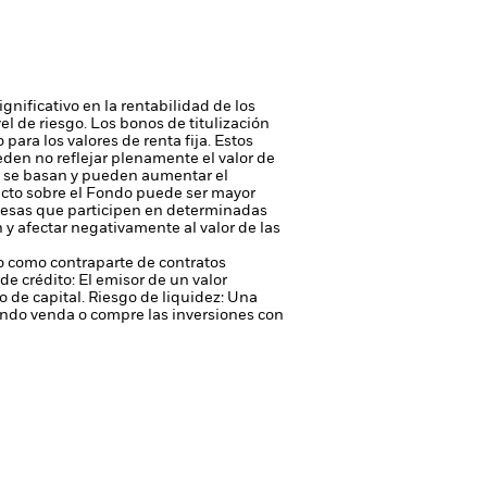
gnificativo en la rentabilidad de los
vel de riesgo.
Los bonos de titulización
para los valores de renta fija. Estos
den no reflejar plenamente el valor de
ue se basan y pueden aumentar el
pacto sobre el Fondo puede ser mayor
resas que participen en determinadas
n y afectar negativamente al valor de las
 o como contraparte de contratos
de crédito: El emisor de un valor
 de capital.
Riesgo de liquidez: Una
ondo venda o compre las inversiones con