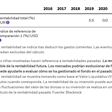
2016
2017
2018
2019
2020
entabilidad total (%)
5,5
0,0
EUR
ndice de referencia de
omparación 1 (%) USD
 rentabilidad se indica tras deducir los gastos corrientes. Las even
edan excluidas del cálculo.
s cifras mostradas hacen referencia a rentabilidades pasadas.
La re
able de la rentabilidad futura. Los mercados podrían evolucionar de 
ede ayudarle a evaluar cómo se ha gestionado el fondo en el pasad
 rentabilidad se muestra tomando como base el Valor Liquidativo (VL
utos cuando corresponda. La rentabilidad de su inversión puede au
s fluctuaciones del valor de las divisas si su inversión se realiza en un
lculo de la rentabilidad pasada. Fuente: Blackrock