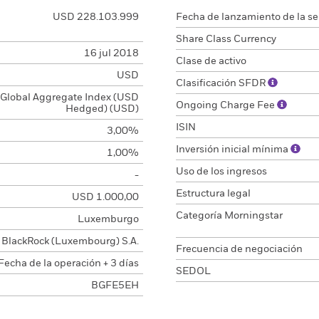
USD 228.103.999
Fecha de lanzamiento de la se
Share Class Currency
16 jul 2018
Clase de activo
USD
Clasificación SFDR
Global Aggregate Index (USD
Ongoing Charge Fee
Hedged) (USD)
ISIN
3,00%
Inversión inicial mínima
1,00%
Uso de los ingresos
-
Estructura legal
USD 1.000,00
Categoría Morningstar
Luxemburgo
BlackRock (Luxembourg) S.A.
Frecuencia de negociación
Fecha de la operación + 3 días
SEDOL
BGFE5EH