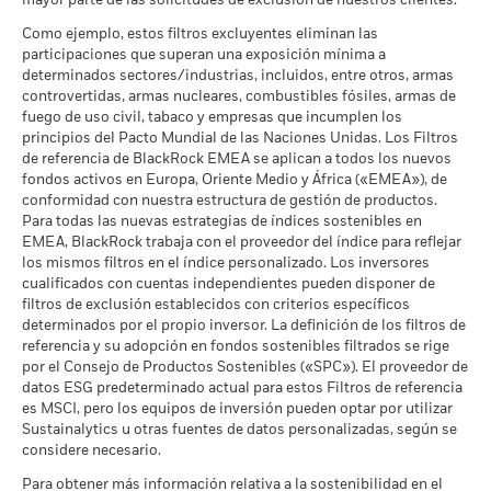
mayor parte de las solicitudes de exclusión de nuestros clientes.
El escenario de tensión muestra lo que usted podría recibir en
excluidas del cálculo.
MSCI - Carbón Térmico
0,00%
circunstancias extremas de los mercados.
Como ejemplo, estos filtros excluyentes eliminan las
a 30 jun 2026
Las cifras mostradas hacen referencia a rentabilidades
participaciones que superan una exposición mínima a
pasadas.
La rentabilidad pasada no es un indicador fiable de
determinados sectores/industrias, incluidos, entre otros, armas
MSCI - Arenas Bituminosas
0,00%
la rentabilidad futura. Los mercados podrían evolucionar de
controvertidas, armas nucleares, combustibles fósiles, armas de
a 30 jun 2026
formas muy diferentes en el futuro. Puede ayudarle a evaluar
fuego de uso civil, tabaco y empresas que incumplen los
cómo se ha gestionado el fondo en el pasado
principios del Pacto Mundial de las Naciones Unidas. Los Filtros
de referencia de BlackRock EMEA se aplican a todos los nuevos
La rentabilidad se muestra tomando como base el Valor
fondos activos en Europa, Oriente Medio y África («EMEA»), de
Liquidativo (VL), con reinversión de los ingresos brutos
Cobertura de Implicación
47,48%
conformidad con nuestra estructura de gestión de productos.
cuando corresponda. La rentabilidad de su inversión puede
Empresarial
Para todas las nuevas estrategias de índices sostenibles en
aumentar o disminuir como resultado de las fluctuaciones del
a 30 jun 2026
EMEA, BlackRock trabaja con el proveedor del índice para reflejar
valor de las divisas si su inversión se realiza en una divisa
Porcentaje del Fondo no
los mismos filtros en el índice personalizado. Los inversores
52,55%
distinta de la utilizada para el cálculo de la rentabilidad
cubierto
cualificados con cuentas independientes pueden disponer de
pasada. Fuente: Blackrock
a 30 jun 2026
filtros de exclusión establecidos con criterios específicos
determinados por el propio inversor. La definición de los filtros de
referencia y su adopción en fondos sostenibles filtrados se rige
Las exposiciones a Implicación Empresarial de BlackRock
por el Consejo de Productos Sostenibles («SPC»). El proveedor de
indicadas anteriormente para Carbón Térmico y Arenas
datos ESG predeterminado actual para estos Filtros de referencia
Bituminosas se calculan y notifican para aquellas empresas
es MSCI, pero los equipos de inversión pueden optar por utilizar
en las que más de un 5 % de sus ingresos proceden de la
Sustainalytics u otras fuentes de datos personalizadas, según se
explotación de carbón térmico o arenas bituminosas de
considere necesario.
acuerdo con lo definido por MSCI ESG Research. Para la
exposición a empresas que generen cualquier ingreso de la
Para obtener más información relativa a la sostenibilidad en el