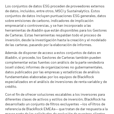
temporales entre las fechas de contratación y liquidación de
últimos diez años.
Categoría Morningstar
EUR High Yield Bond
la estrategia de inversión de un fondo, lea el folleto del fondo.
2
datos medioambientales, sociales y de gobernanza (ESG) que
los títulos adquiridos por los fondos) y/o del uso de
Los conjuntos de datos ESG proceden de proveedores externos
Tenencias sujetas a cambio
resultan importantes desde el punto de vista financiero,
Frecuencia de negociación
Monetario diaria
Sustainability related disclosure - EHYB-AGG
determinados instrumentos financieros, incluidos derivados,
de datos, incluidos, entre otros, MSCI y Sustainalytics. Estos
Puede consultar la metodología de MSCI en relación con los
Periodo de mantenimiento recomendado : 3 años
cuando se disponga de ellos. Consulte nuestra
Declaración
(es)
conjuntos de datos incluyen puntuaciones ESG generales, datos
que pueden utilizarse para aumentar o reducir la exposición
SEDOL
BQZCN58
parámetros de Implicación Empresarial a través de los
Ejemplo de inversión EUR 10.000
sobre la integración de factores ESG relativa a toda la firma
si
sobre emisiones de carbono, indicadores de implicación
al mercado y/o con fines de gestión del riesgo. Las
0
enlaces ofrecidos
más abajo.
desea más información sobre este enfoque y la
empresarial o controversias, y se han incorporado a las
2021
2022
2023
2024
2025
asignaciones están sujetas a cambios.
documentación del fondo sobre cómo se consideran estos
a
herramientas de Aladdin que están disponibles para los Gestores
BlackRock Global Funds - Prospectus
MSCI - Armas Controvertidas
0,00%
Rentabilidad total (%)
riesgos materiales dentro de este producto, cuando proceda.
de Carteras. Estas herramientas respaldan todo el proceso de
(English)
Índice de referencia objetivo 1 (%)
Escenarios
inversión, desde la investigación hasta la creación y el modelado
a 30 jun 2026
de las carteras, pasando por la elaboración de informes.
End of interactive chart.
No se garantiza una rentabilidad mínima. Pod
Mínimo
MSCI - Armas Nucleares
0,00%
Además de disponer de acceso a estos conjuntos de datos en
a 30 jun 2026
2021
2022
2023
2024
2025
Aladdin, si procede, los Gestores de Carteras también pueden
Ver todos los documentos
Lo que puede recibir una vez deducidos los 
Tensión
complementar estas fuentes con análisis de la parte vendedora
MSCI - Armas de Fuego de
0,00%
Rendimiento medio cada año
Rentabilidad
(«sell side»), informes de organizaciones no gubernamentales,
Uso Civil
6,4
total (%) EUR
datos publicados por las empresas y estadísticas de análisis
a 30 jun 2026
Lo que puede recibir una vez deducidos los 
Desfavorable
fundamentales elaboradas por los equipos de BlackRock
Rendimiento medio cada año
MSCI - Tabaco
Índice de
0,00%
especializados en el análisis de inversiones de renta variable y de
referencia
a 30 jun 2026
crédito.
5,3
Lo que puede recibir una vez deducidos los 
objetivo 1 (%)
Moderado
Rendimiento medio cada año
MSCI - Empresas que no
0,00%
EUR
Con el fin de ofrecer soluciones escalables a los inversores para
cumplen lo establecido en el
diferentes clases de activos y estilos de inversión, BlackRock ha
Pacto Mundial de las
Lo que puede recibir una vez deducidos los 
desarrollado un conjunto de filtros excluyentes —los «Filtros de
Favorable
La rentabilidad se indica tras deducir los gastos corrientes.
Naciones Unidas
Rendimiento medio cada año
referencia de BlackRock EMEA»— que tratan de dar respuesta a la
Las eventuales comisiones de entrada/salida quedan
a 30 jun 2026