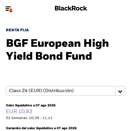
Bienvenido a la página web de BlackRock para inversores
particulares.
RENTA FIJA
¿No eres un inversor particular? Para acceder a contenido más
BGF European High
relevante, por favor, actualiza
tu tipo de usuario.
Yield Bond Fund
Quiénes somos
Productos
Perspectivas
Educación
Valor liquidativo a 07 ago 2026
EUR 10,83
52 Semanas: 10,39 - 11,11
Particulares
Variación del valor liquidativo a 07 ago 2026