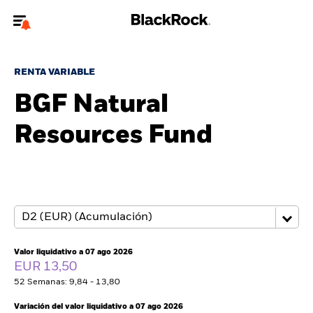
Bienvenido a la página web de BlackRock para inversores
particulares.
RENTA VARIABLE
¿No eres un inversor particular? Para acceder a contenido más
BGF Natural
relevante, por favor, actualiza
tu tipo de usuario.
Resources Fund
Quiénes somos
Productos
Perspectivas
Educación
Valor liquidativo a 07 ago 2026
EUR 13,50
52 Semanas: 9,84 - 13,80
Particulares
Variación del valor liquidativo a 07 ago 2026