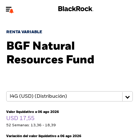
Bienvenido a la página web de BlackRock para inversores
particulares.
RENTA VARIABLE
¿No eres un inversor particular? Para acceder a contenido más
BGF Natural
relevante, por favor, actualiza
tu tipo de usuario.
Resources Fund
Quiénes somos
Productos
Perspectivas
Educación
Valor liquidativo a 06 ago 2026
USD 17,55
52 Semanas: 13,36 - 18,39
Particulares
Variación del valor liquidativo a 06 ago 2026