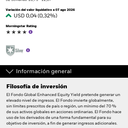
52 Semanas: 10,73 - 12,67
España
Change location
Variación del valor liquidativo a 07 ago 2026
USD 0,04 (0,32%)
BlackRock
Morningstar Rating
iShares
Aladdin
Nuestra compañía
Información general
Filosofía de inversión
El Fondo Global Enhanced Equity Yield pretende generar un
elevado nivel de ingresos. El Fondo invierte globalmente,
sin límites prescritos de país o región, un mínimo del 70 %
de sus activos globales en acciones ordinarias. El Fondo hace
uso de los derivados de una forma fundamental para su
objetivo de inversión, a fin de generar ingresos adicionales.