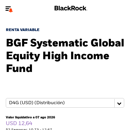
Bienvenido a la página web de BlackRock para inversores
particulares.
RENTA VARIABLE
¿No eres un inversor particular? Para acceder a contenido más
BGF Systematic Global
relevante, por favor, actualiza
tu tipo de usuario.
Equity High Income
Quiénes somos
Fund
Productos
Perspectivas
Educación
Valor liquidativo a 07 ago 2026
Particulares
USD 12,64