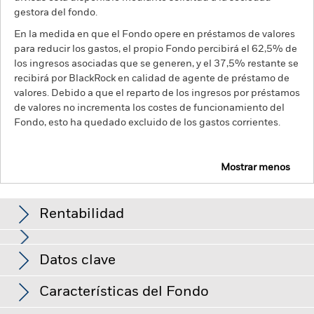
gestora del fondo.
En la medida en que el Fondo opere en préstamos de valores
para reducir los gastos, el propio Fondo percibirá el 62,5% de
los ingresos asociadas que se generen, y el 37,5% restante se
recibirá por BlackRock en calidad de agente de préstamo de
valores. Debido a que el reparto de los ingresos por préstamos
de valores no incrementa los costes de funcionamiento del
Fondo, esto ha quedado excluido de los gastos corrientes.
Mostrar menos
BGF Systematic Global Equity High Income Fund
Rentabilidad
Gráfico de rendimiento
Datos clave
Riesgo de divisas: El Fondo invierte en otras divisas. En
consecuencia, las fluctuaciones en los tipos de cambio
afectarán al valor de la inversión.
El valor de los títulos de
Ver gráfico completo
Características del Fondo
renta variable y los títulos relacionados con la renta variable
Activos netos del Fondo
USD 15.051.707.500
se puede ver afectado por los movimientos diarios del
a 07 ago 2026