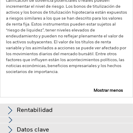
calificación de solvencia potenciales o reales pueden
incrementar el nivel de riesgo. Los bonos de titulización de
activos y los bonos de titulización hipotecaria están expuestos
a riesgos similares a los que se han descrito para los valores
de renta fija. Estos instrumentos pueden estar sujetos al
“riesgo de liquidez”, tener niveles elevados de
endeudamiento y pueden no reflejar plenamente el valor de
los activos subyacentes. El valor de los títulos de renta
variable y los asimilados a acciones se puede ver afectado por
los movimientos diarios del mercado bursátil. Entre otros
factores que influyen están los acontecimientos políticos, las
noticias económicas, beneficios empresariales y los hechos
societarios de importancia.
Mostrar menos
Global Target Return Moderate Fund
Rentabilidad
Gráfico de rendimiento
Datos clave
Los cambios en los tipos de interés, el riesgo de crédito y/o los