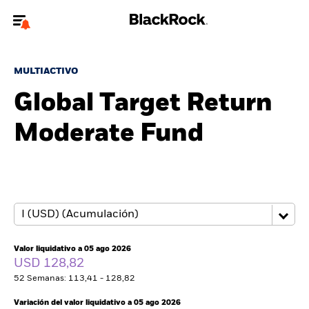
Bienvenido a la página web de BlackRock para inversores
particulares.
MULTIACTIVO
¿No eres un inversor particular? Para acceder a contenido más
Global Target Return
relevante, por favor, actualiza
tu tipo de usuario.
Moderate Fund
Quiénes somos
Productos
Perspectivas
Educación
Valor liquidativo a 05 ago 2026
USD 128,82
52 Semanas: 113,41 - 128,82
Particulares
Variación del valor liquidativo a 05 ago 2026