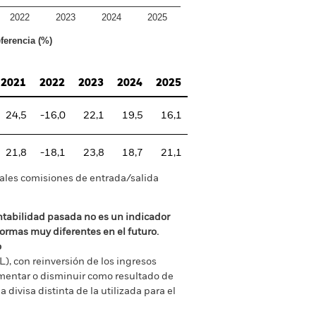
2022
2023
2024
2025
ferencia (%)
2021
2022
2023
2024
2025
24,5
-16,0
22,1
19,5
16,1
21,8
-18,1
23,8
18,7
21,1
tuales comisiones de entrada/salida
ntabilidad pasada no es un indicador
formas muy diferentes en el futuro.
o
), con reinversión de los ingresos
mentar o disminuir como resultado de
a divisa distinta de la utilizada para el