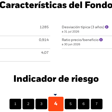
Características del Fond
1285
Desviación típica (3 años)
a 31 jul 2026
0,914
Ratio precio/beneficio
a 30 jun 2026
4,07
Indicador de riesgo
4
1
2
3
5
6
7