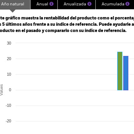
Año natural
Anual
Anualizada
Acumulada
ge: 2020-09-30 00:00:00 to 2026-07-31 00:00:00.
: 0 to 150.
te gráfico muestra la rentabilidad del producto como el porcenta
s 5 últimos años frente a su índice de referencia. Puede ayudarle 
oducto en el pasado y compararlo con su índice de referencia.
art
30
r chart with 2 data series.
e chart has 1 X axis displaying categories.
e chart has 1 Y axis displaying Values. Range: -30 to 30.
20
10
alues
0
-10
-20