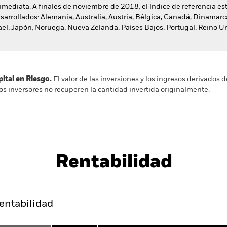
mediata. A finales de noviembre de 2018, el índice de referencia e
arrollados: Alemania, Australia, Austria, Bélgica, Canadá, Dinamarc
srael, Japón, Noruega, Nueva Zelanda, Países Bajos, Portugal, Reino U
al en Riesgo.
El valor de las inversiones y los ingresos derivados d
os inversores no recuperen la cantidad invertida originalmente.
PRIIP KID
Ficha infor
ndex Fund (IE)
Rentabilidad
entabilidad
Datos clave
Gestores del fondo
entabilidad