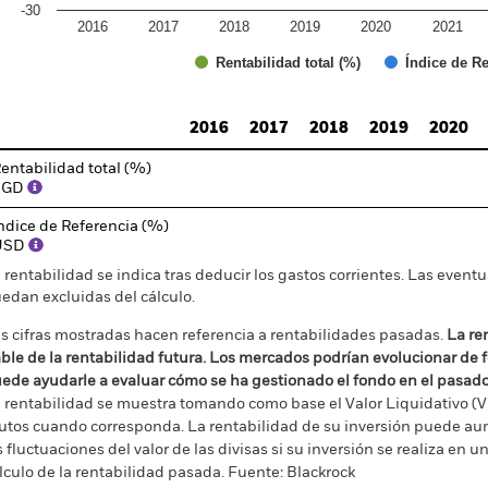
-30
2016
2017
2018
2019
2020
2021
Índice de Re
Rentabilidad total (%)
d of interactive chart.
2016
2017
2018
2019
2020
entabilidad total (%)
SGD
ndice de Referencia (%)
USD
 rentabilidad se indica tras deducir los gastos corrientes. Las even
edan excluidas del cálculo.
s cifras mostradas hacen referencia a rentabilidades pasadas.
La re
able de la rentabilidad futura. Los mercados podrían evolucionar de 
ede ayudarle a evaluar cómo se ha gestionado el fondo en el pasad
 rentabilidad se muestra tomando como base el Valor Liquidativo (VL
utos cuando corresponda. La rentabilidad de su inversión puede au
s fluctuaciones del valor de las divisas si su inversión se realiza en un
lculo de la rentabilidad pasada. Fuente: Blackrock