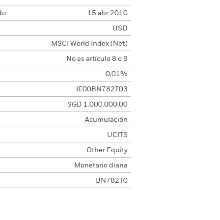
do
15 abr 2010
USD
MSCI World Index (Net)
No es artículo 8 o 9
0,01%
IE00BN782T03
SGD 1.000.000,00
Acumulación
UCITS
Other Equity
Monetario diaria
BN782T0