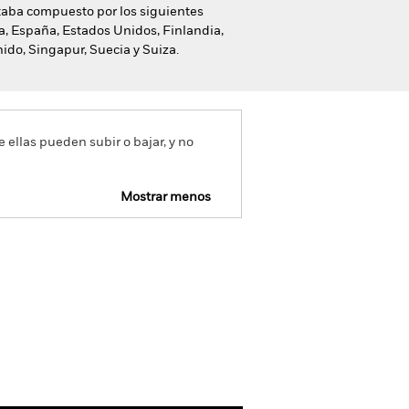
staba compuesto por los siguientes
a, España, Estados Unidos, Finlandia,
nido, Singapur, Suecia y Suiza.
e ellas pueden subir o bajar, y no
Mostrar menos
mativa
Prospectus
Download
Holdings
Literatura