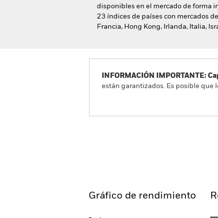
disponibles en el mercado de forma in
23 índices de países con mercados des
Francia, Hong Kong, Irlanda, Italia, I
INFORMACIÓN IMPORTANTE: Capit
están garantizados. Es posible que l
iShares Developed World I
Información general
R
Gráfico de rendimiento
R