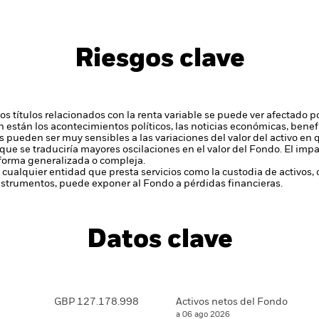
Riesgos clave
 y los títulos relacionados con la renta variable se puede ver afectado
en están los acontecimientos políticos, las noticias económicas, bene
s pueden ser muy sensibles a las variaciones del valor del activo e
que se traduciría mayores oscilaciones en el valor del Fondo. El im
 forma generalizada o compleja.
 cualquier entidad que presta servicios como la custodia de activos,
instrumentos, puede exponer al Fondo a pérdidas financieras.
Datos clave
GBP 127.178.998
Activos netos del Fondo
a 06 ago 2026