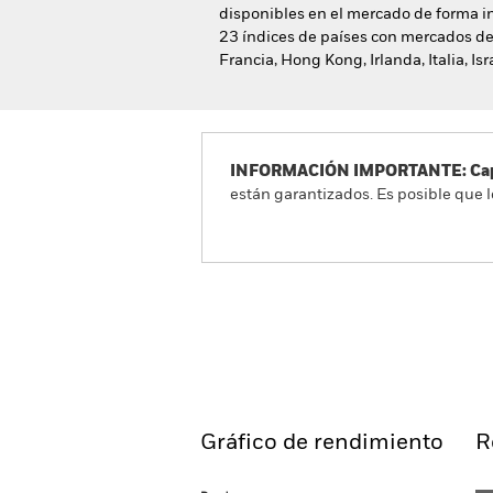
disponibles en el mercado de forma in
23 índices de países con mercados des
Francia, Hong Kong, Irlanda, Italia, I
INFORMACIÓN IMPORTANTE: Capit
están garantizados. Es posible que l
iShares Developed World I
Información general
R
Gráfico de rendimiento
R