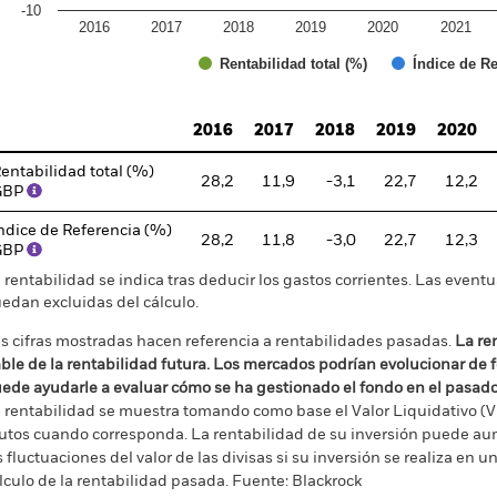
-10
2016
2017
2018
2019
2020
2021
Índice de Re
Rentabilidad total (%)
d of interactive chart.
2016
2017
2018
2019
2020
entabilidad total (%)
28,2
11,9
-3,1
22,7
12,2
GBP
ndice de Referencia (%)
28,2
11,8
-3,0
22,7
12,3
GBP
 rentabilidad se indica tras deducir los gastos corrientes. Las even
edan excluidas del cálculo.
s cifras mostradas hacen referencia a rentabilidades pasadas.
La re
able de la rentabilidad futura. Los mercados podrían evolucionar de 
ede ayudarle a evaluar cómo se ha gestionado el fondo en el pasad
 rentabilidad se muestra tomando como base el Valor Liquidativo (VL
utos cuando corresponda. La rentabilidad de su inversión puede au
s fluctuaciones del valor de las divisas si su inversión se realiza en un
lculo de la rentabilidad pasada. Fuente: Blackrock