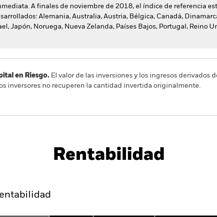
mediata. A finales de noviembre de 2018, el índice de referencia e
arrollados: Alemania, Australia, Austria, Bélgica, Canadá, Dinamarc
srael, Japón, Noruega, Nueva Zelanda, Países Bajos, Portugal, Reino U
al en Riesgo.
El valor de las inversiones y los ingresos derivados d
os inversores no recuperen la cantidad invertida originalmente.
PRIIP KID
Ficha infor
ndex Fund (IE)
Rentabilidad
entabilidad
Datos clave
Gestores del fondo
entabilidad