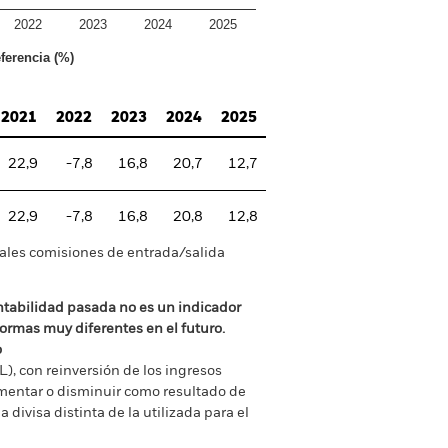
2022
2023
2024
2025
ferencia (%)
2021
2022
2023
2024
2025
22,9
-7,8
16,8
20,7
12,7
22,9
-7,8
16,8
20,8
12,8
tuales comisiones de entrada/salida
ntabilidad pasada no es un indicador
formas muy diferentes en el futuro.
o
), con reinversión de los ingresos
mentar o disminuir como resultado de
a divisa distinta de la utilizada para el