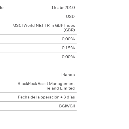
do
15 abr 2010
USD
MSCI World NET TR in GBP Index
(GBP)
0,00%
0,15%
0,00%
-
Irlanda
BlackRock Asset Management
Ireland Limited
Fecha de la operación + 3 días
BGIWGII