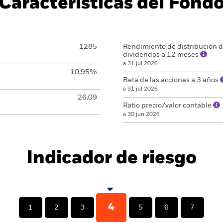
Características del Fond
1285
Rendimiento de distribución 
dividendos a 12 meses
a 31 jul 2026
10,95%
Beta de las acciones a 3 años
a 31 jul 2026
26,09
Ratio precio/valor contable
a 30 jun 2026
Indicador de riesgo
4
1
2
3
5
6
7