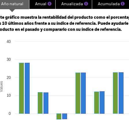
Año natural
Anual
Anualizada
Acumulada
ge: 2013-07-01 00:00:00 to 2026-07-31 00:00:00.
: 0 to 450.
te gráfico muestra la rentabilidad del producto como el porcenta
s 10 últimos años frente a su índice de referencia. Puede ayudarl
oducto en el pasado y compararlo con su índice de referencia.
art
40
r chart with 2 data series.
e chart has 1 X axis displaying categories.
e chart has 1 Y axis displaying Values. Range: -10 to 40.
30
20
alues
10
0