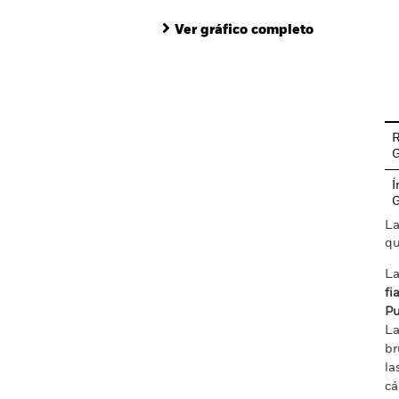
Ver gráfico completo
En
R
Í
La
qu
La
fi
Pu
La
br
la
cá