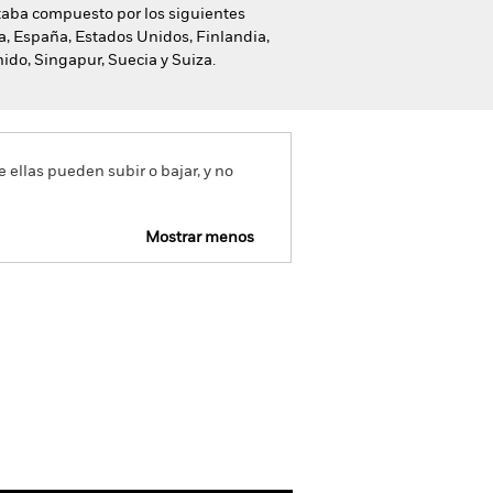
staba compuesto por los siguientes
a, España, Estados Unidos, Finlandia,
nido, Singapur, Suecia y Suiza.
e ellas pueden subir o bajar, y no
Mostrar menos
mativa
Prospectus
Download
Holdings
Literatura