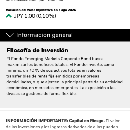
52 Semanas: 1.004,00 - 1.034,00
España
Change location
Variación del valor liquidativo a 07 ago 2026
JPY 1,00 (0,10%)
BlackRock
Información general
iShares
Filosofía de inversión
Aladdin
El Fondo Emerging Markets Corporate Bond busca
maximizar los beneficios totales. El Fondo invierte, como
Nuestra compañía
mínimo, un 70 % de sus activos totales en valores
transferibles de renta fija emitidos por empresas
domiciliadas, o que ejercen la principal parte de su actividad
económica, en mercados emergentes. La exposición a las
divisas se gestiona de forma flexible.
INFORMACIÓN IMPORTANTE: Capital en Riesgo.
El valor
de las inversiones y los ingresos derivados de ellas pueden