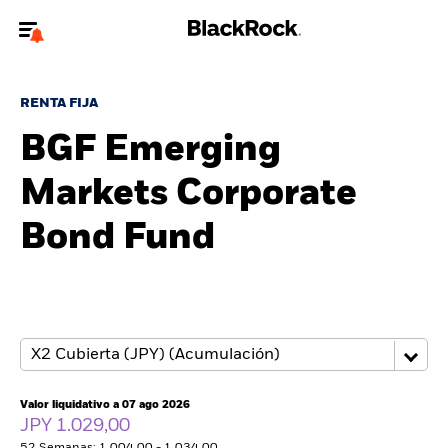
Bienvenido a la página web de BlackRock para inversores
particulares.
RENTA FIJA
¿No eres un inversor particular? Para acceder a contenido más
BGF Emerging
relevante, por favor, actualiza
tu tipo de usuario.
Markets Corporate
Quiénes somos
Bond Fund
Productos
Perspectivas
Educación
Valor liquidativo a 07 ago 2026
Particulares
JPY 1.029,00