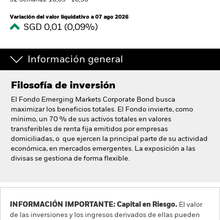
52 Semanas: 10,63 - 10,96
España
Change location
Variación del valor liquidativo a 07 ago 2026
SGD 0,01 (0,09%)
BlackRock
Información general
iShares
Filosofía de inversión
Aladdin
El Fondo Emerging Markets Corporate Bond busca
maximizar los beneficios totales. El Fondo invierte, como
Nuestra compañía
mínimo, un 70 % de sus activos totales en valores
transferibles de renta fija emitidos por empresas
domiciliadas, o que ejercen la principal parte de su actividad
económica, en mercados emergentes. La exposición a las
divisas se gestiona de forma flexible.
INFORMACIÓN IMPORTANTE: Capital en Riesgo.
El valor
de las inversiones y los ingresos derivados de ellas pueden