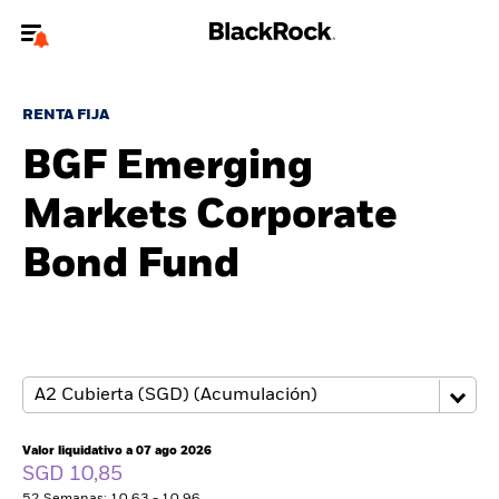
Bienvenido a la página web de BlackRock para inversores
particulares.
RENTA FIJA
¿No eres un inversor particular? Para acceder a contenido más
BGF Emerging
relevante, por favor, actualiza
tu tipo de usuario.
Markets Corporate
Quiénes somos
Bond Fund
Productos
Perspectivas
Educación
Valor liquidativo a 07 ago 2026
Particulares
SGD 10,85