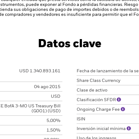
instrumentos, puede exponer al Fondo a pérdidas financieras.
Riesgo 
enda sus obligaciones de pago de importes debidos o de reembolso
de compradores y vendedores es insuficiente para permitir que el F
Datos clave
USD 1.340.893.161
Fecha de lanzamiento de la se
Share Class Currency
04 ago 2015
Clase de activo
USD
Clasificación SFDR
CE BofA 3-MO US Treasury Bill
Ongoing Charge Fee
(G0O1) (USD)
ISIN
5,00%
Inversión inicial mínima
1,50%
Uso de los ingresos