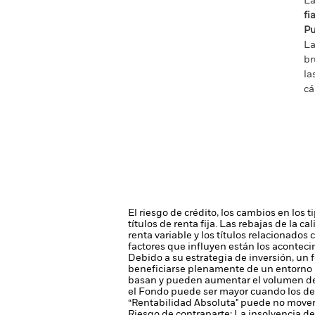
La
fi
Pu
La
br
la
cá
El riesgo de crédito, los cambios en los 
títulos de renta fija. Las rebajas de la c
renta variable y los títulos relacionados
factores que influyen están los aconteci
Debido a su estrategia de inversión, un
beneficiarse plenamente de un entorno 
basan y pueden aumentar el volumen de l
el Fondo puede ser mayor cuando los der
“Rentabilidad Absoluta" puede no movers
Riesgo de contraparte: La insolvencia de