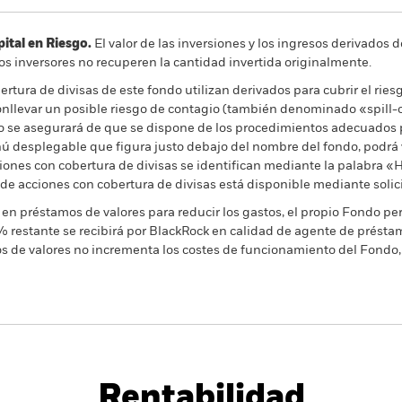
al en Riesgo.
El valor de las inversiones y los ingresos derivados d
os inversores no recuperen la cantidad invertida originalmente.
rtura de divisas de este fondo utilizan derivados para cubrir el ries
onllevar un posible riesgo de contagio (también denominado «spill-ov
o se asegurará de que se dispone de los procedimientos adecuados p
nú desplegable que figura justo debajo del nombre del fondo, podrá v
cciones con cobertura de divisas se identifican mediante la palabra
 de acciones con cobertura de divisas está disponible mediante solic
en préstamos de valores para reducir los gastos, el propio Fondo per
% restante se recibirá por BlackRock en calidad de agente de préstam
os de valores no incrementa los costes de funcionamiento del Fondo,
PRIIP KID
Ficha infor
Fund
Rentabilidad