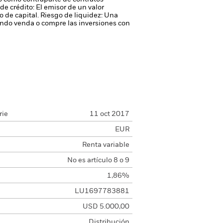
de crédito: El emisor de un valor
 de capital.
Riesgo de liquidez: Una
ondo venda o compre las inversiones con
rie
11 oct 2017
EUR
Renta variable
No es artículo 8 o 9
1,86%
LU1697783881
USD 5.000,00
Distribución