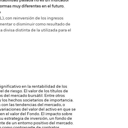
ntabilidad pasada no es un indicador
formas muy diferentes en el futuro.
o
), con reinversión de los ingresos
mentar o disminuir como resultado de
a divisa distinta de la utilizada para el
gnificativo en la rentabilidad de los
vel de riesgo.
El valor de los títulos de
os del mercado bursátil. Entre otros
y los hechos societarios de importancia.
 con las tendencias del mercado, o
ariaciones del valor del activo en que se
n el valor del Fondo. El impacto sobre
u estrategia de inversión, un fondo de
te de un entorno positivo del mercado.
 o como contraparte de contratos