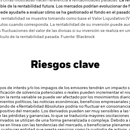
s cifras mostradas hacen referencia a rentabilidades pasadas.
La re
able de la rentabilidad futura. Los mercados podrían evolucionar de 
ede ayudarle a evaluar cómo se ha gestionado el fondo en el pasad
 rentabilidad se muestra tomando como base el Valor Liquidativo (VL
utos cuando corresponda. La rentabilidad de su inversión puede au
s fluctuaciones del valor de las divisas si su inversión se realiza en un
lculo de la rentabilidad pasada. Fuente: Blackrock
Riesgos clave
tipos de interés y/o los impagos de los emisores tendrán un impacto si
alificación de solvencia potenciales o reales pueden incrementar el ni
 con la renta variable se puede ver afectado por los movimientos diari
mientos políticos, las noticias económicas, beneficios empresariales 
 fondo de «Rentabilidad Absoluta» podría no fluctuar en consonancia
positivo del mercado.
Los derivados pueden ser muy sensibles a las v
as pérdidas y ganancias, lo que se traduciría mayores oscilaciones e
ivados se utilizan de una forma generalizada o compleja.
Debido a s
e en línea con las tendencias del mercado, o beneficiarse plenamen
 cualquier entidad que presta servicios como la custodia de activos,