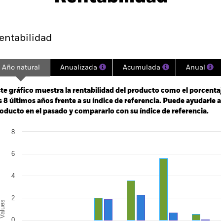
entabilidad
Datos clave
Gestores del fondo
entabilidad
Año natural
Anualizada
Acumulada
Anual
ge: 2017-09-01 00:00:00 to 2026-07-31 00:00:00.
: -16 to 32.
te gráfico muestra la rentabilidad del producto como el porcenta
s 8 últimos años frente a su índice de referencia. Puede ayudarle 
oducto en el pasado y compararlo con su índice de referencia.
art
8
r chart with 2 data series.
e chart has 1 X axis displaying categories.
e chart has 1 Y axis displaying Values. Range: -6 to 8.
6
4
2
alues
0