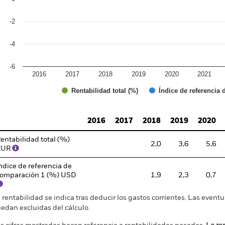
-2
-4
-6
2016
2017
2018
2019
2020
2021
Índice de referencia
Rentabilidad total (%)
d of interactive chart.
2016
2017
2018
2019
2020
entabilidad total (%)
2,0
3,6
5,6
EUR
ndice de referencia de
omparación 1 (%) USD
1,9
2,3
0,7
 rentabilidad se indica tras deducir los gastos corrientes. Las even
edan excluidas del cálculo.