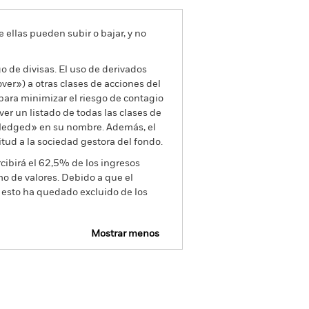
e ellas pueden subir o bajar, y no
go de divisas. El uso de derivados
er») a otras clases de acciones del
ara minimizar el riesgo de contagio
er un listado de todas las clases de
 «Hedged» en su nombre. Además, el
itud a la sociedad gestora del fondo.
cibirá el 62,5% de los ingresos
o de valores. Debido a que el
 esto ha quedado excluido de los
Mostrar menos
mativa
Prospectus
Download