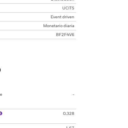
UCITS
Event driven
Monetario diaria
BF2F4V6
o
de
-
0,328