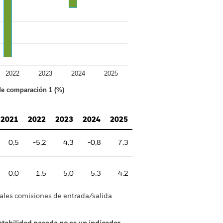
2022
2023
2024
2025
 de comparación 1 (%)
2021
2022
2023
2024
2025
0,5
-5,2
4,3
-0,8
7,3
0,0
1,5
5,0
5,3
4,2
tuales comisiones de entrada/salida