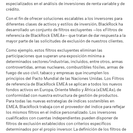
Uso Civil
Calificación de Fondos ESG
AA
especializados en el análisis de inversiones de renta variable y de
a 30 jun 2026
Lo que puede recibir una vez deducidos los 
de MSCI (AAA-CCC)
crédito.
Desfavorable
La rentabilidad se indica tras deducir los gastos corrientes.
Rendimiento medio cada año
a 17 jul 2026
MSCI - Tabaco
0,00%
Las eventuales comisiones de entrada/salida quedan
Con el fin de ofrecer soluciones escalables a los inversores para
a 30 jun 2026
Puntuación de Calidad ESG
7,38
diferentes clases de activos y estilos de inversión, BlackRock ha
excluidas del cálculo.
Lo que puede recibir una vez deducidos los 
Moderado
de MSCI (0-10)
desarrollado un conjunto de filtros excluyentes —los «Filtros de
Rendimiento medio cada año
MSCI - Empresas que no
0,00%
a 17 jul 2026
Las cifras mostradas hacen referencia a rentabilidades
cumplen lo establecido en el
referencia de BlackRock EMEA»— que tratan de dar respuesta a la
Pacto Mundial de las
pasadas.
mayor parte de las solicitudes de exclusión de nuestros clientes.
La rentabilidad pasada no es un indicador fiable de
Lo que puede recibir una vez deducidos los 
Clasificación Global de
Equity Global Income
Favorable
Naciones Unidas
Rendimiento medio cada año
la rentabilidad futura. Los mercados podrían evolucionar de
Fondos de Lipper
Como ejemplo, estos filtros excluyentes eliminan las
a 30 jun 2026
a 17 jul 2026
formas muy diferentes en el futuro. Puede ayudarle a evaluar
El escenario de tensión muestra lo que usted podría recibir en
participaciones que superan una exposición mínima a
cómo se ha gestionado el fondo en el pasado
MSCI - Carbón Térmico
0,00%
determinados sectores/industrias, incluidos, entre otros, armas
circunstancias extremas de los mercados.
Intensidad Media Ponderada
175,20
a 30 jun 2026
La rentabilidad se muestra tomando como base el Valor
controvertidas, armas nucleares, combustibles fósiles, armas de
de Exposición al Carbono de
Liquidativo (VL), con reinversión de los ingresos brutos
MSCI (toneladas de
fuego de uso civil, tabaco y empresas que incumplen los
MSCI - Arenas Bituminosas
0,00%
emisiones de CO2 / millón de
cuando corresponda. La rentabilidad de su inversión puede
principios del Pacto Mundial de las Naciones Unidas. Los Filtros
a 30 jun 2026
$ en ventas)
de referencia de BlackRock EMEA se aplican a todos los nuevos
aumentar o disminuir como resultado de las fluctuaciones del
a 17 jul 2026
fondos activos en Europa, Oriente Medio y África («EMEA»), de
valor de las divisas si su inversión se realiza en una divisa
conformidad con nuestra estructura de gestión de productos.
Porcentaje de Cobertura ESG
99,52
distinta de la utilizada para el cálculo de la rentabilidad
Para todas las nuevas estrategias de índices sostenibles en
de MSCI
pasada. Fuente: Blackrock
Cobertura de Implicación
100,15%
EMEA, BlackRock trabaja con el proveedor del índice para reflejar
a 17 jul 2026
Empresarial
los mismos filtros en el índice personalizado. Los inversores
a 30 jun 2026
Puntuación de Calidad ESG
50,18
cualificados con cuentas independientes pueden disponer de
de MSCI - Percentil entre
filtros de exclusión establecidos con criterios específicos
Porcentaje del Fondo no
0,03%
Empresas Similares
determinados por el propio inversor. La definición de los filtros de
cubierto
a 17 jul 2026