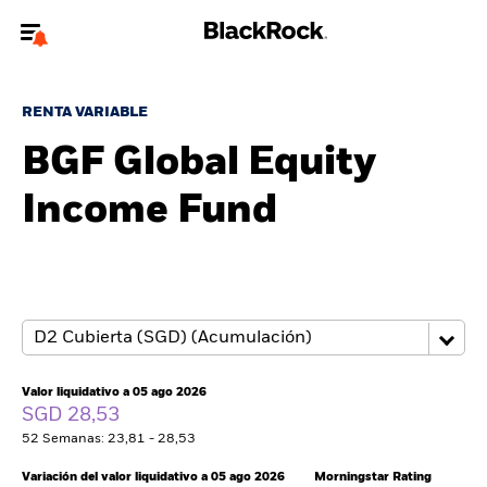
Bienvenido a la página web de BlackRock para inversores
particulares.
RENTA VARIABLE
¿No eres un inversor particular? Para acceder a contenido más
BGF Global Equity
relevante, por favor, actualiza
tu tipo de usuario.
Income Fund
Quiénes somos
Productos
Perspectivas
Educación
Valor liquidativo a 05 ago 2026
SGD 28,53
52 Semanas: 23,81 - 28,53
Particulares
Variación del valor liquidativo a 05 ago 2026
Morningstar Rating