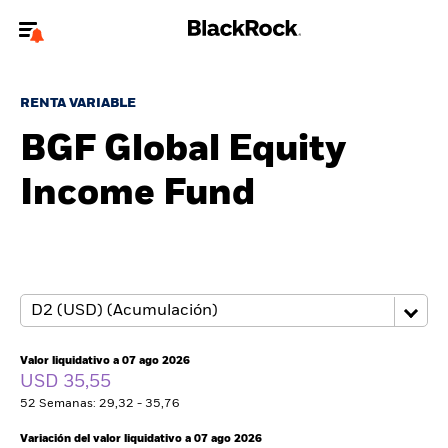
Bienvenido a la página web de BlackRock para inversores
particulares.
RENTA VARIABLE
¿No eres un inversor particular? Para acceder a contenido más
BGF Global Equity
relevante, por favor, actualiza
tu tipo de usuario.
Income Fund
Quiénes somos
Productos
Perspectivas
Educación
Valor liquidativo a 07 ago 2026
USD 35,55
52 Semanas: 29,32 - 35,76
Particulares
Variación del valor liquidativo a 07 ago 2026