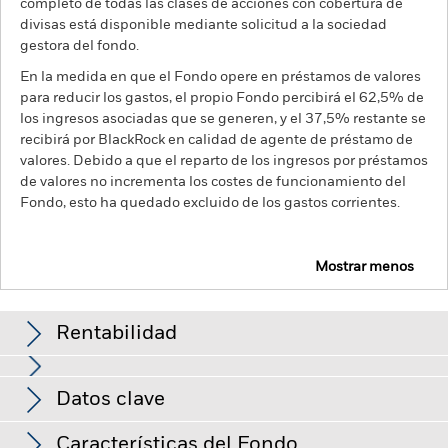
completo de todas las clases de acciones con cobertura de
divisas está disponible mediante solicitud a la sociedad
gestora del fondo.
En la medida en que el Fondo opere en préstamos de valores
para reducir los gastos, el propio Fondo percibirá el 62,5% de
los ingresos asociadas que se generen, y el 37,5% restante se
recibirá por BlackRock en calidad de agente de préstamo de
valores. Debido a que el reparto de los ingresos por préstamos
de valores no incrementa los costes de funcionamiento del
Fondo, esto ha quedado excluido de los gastos corrientes.
Mostrar menos
BGF Global Equity Income Fund
Rentabilidad
Gráfico de rendimiento
Datos clave
Los mercados emergentes suelen ser más sensibles a las
condiciones económicas y políticas que los mercados
desarrollados. Entre otros factores se encuentra un mayor
Ver gráfico completo
Características del Fondo