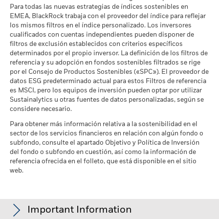
Porcentaje de Cobertura ESG
99,52
distinta de la utilizada para el cálculo de la rentabilidad
Para todas las nuevas estrategias de índices sostenibles en
de MSCI
pasada. Fuente: Blackrock
Cobertura de Implicación
100,15%
EMEA, BlackRock trabaja con el proveedor del índice para reflejar
a 17 jul 2026
Empresarial
los mismos filtros en el índice personalizado. Los inversores
a 30 jun 2026
Puntuación de Calidad ESG
50,18
cualificados con cuentas independientes pueden disponer de
de MSCI - Percentil entre
filtros de exclusión establecidos con criterios específicos
Porcentaje del Fondo no
0,03%
Empresas Similares
determinados por el propio inversor. La definición de los filtros de
cubierto
a 17 jul 2026
referencia y su adopción en fondos sostenibles filtrados se rige
a 30 jun 2026
por el Consejo de Productos Sostenibles («SPC»). El proveedor de
Fondos en Grupo de
544
Características Similares
datos ESG predeterminado actual para estos Filtros de referencia
Las exposiciones a Implicación Empresarial de BlackRock
a 17 jul 2026
es MSCI, pero los equipos de inversión pueden optar por utilizar
indicadas anteriormente para Carbón Térmico y Arenas
Sustainalytics u otras fuentes de datos personalizadas, según se
Bituminosas se calculan y notifican para aquellas empresas
Porcentaje de Cobertura de la
97,24
considere necesario.
Media Ponderada de
en las que más de un 5 % de sus ingresos proceden de la
Intensidad de Carbono de
explotación de carbón térmico o arenas bituminosas de
Para obtener más información relativa a la sostenibilidad en el
MSCI
sector de los servicios financieros en relación con algún fondo o
acuerdo con lo definido por MSCI ESG Research. Para la
a 17 jul 2026
subfondo, consulte el apartado Objetivo y Política de Inversión
exposición a empresas que generen cualquier ingreso de la
del fondo o subfondo en cuestión, así como la información de
explotación de carbón térmico o arenas bituminosas (siendo
Todos los datos proceden de las Calificaciones de Fondos
referencia ofrecida en el folleto, que está disponible en el sitio
en este caso el umbral de ingresos del 0 %), de acuerdo con lo
ESG de MSCI a fecha de 17 jul 2026, tomando como base las
web.
definido por MSCI ESG Research, los niveles son los
posiciones a fecha de 31 mar 2026. Por lo tanto, las
siguientes: 0,00% para Carbón Térmico y 2,34% para Arenas
características de sostenibilidad del fondo pueden diferir de
Bituminosas.
las Calificaciones de Fondos ESG de MSCI en algún momento
determinado.
Important Information
BlackRock calcula los parámetros de Implicación Empresarial