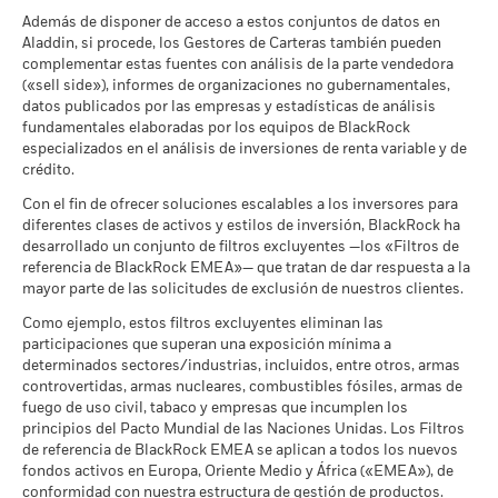
Escenarios
que pueden utilizarse para aumentar o reducir la exposición
consulta el folleto del fondo.
Además de disponer de acceso a estos conjuntos de datos en
a 30 jun 2026
Índice de
al mercado y/o con fines de gestión del riesgo. Las
Aladdin, si procede, los Gestores de Carteras también pueden
No se garantiza una rentabilidad mínima. Pod
referencia
Mínimo
asignaciones están sujetas a cambios.
MSCI - Armas Nucleares
2,34%
complementar estas fuentes con análisis de la parte vendedora
Revisa las metodologías de MSCI en que se fundamentan las
con
a 30 jun 2026
7,9
24,0
-9,4
26,6
16,3
18,
(«sell side»), informes de organizaciones no gubernamentales,
características de sostenibilidad en los
siguientes
enlaces.
limitaciones
Lo que puede recibir una vez deducidos los 
datos publicados por las empresas y estadísticas de análisis
Tensión
1 (%) USD
MSCI - Armas de Fuego de
0,00%
Rendimiento medio cada año
fundamentales elaboradas por los equipos de BlackRock
Uso Civil
Calificación de Fondos ESG
AA
especializados en el análisis de inversiones de renta variable y de
a 30 jun 2026
Lo que puede recibir una vez deducidos los 
de MSCI (AAA-CCC)
crédito.
Desfavorable
La rentabilidad se indica tras deducir los gastos corrientes.
Rendimiento medio cada año
a 17 jul 2026
MSCI - Tabaco
0,00%
Las eventuales comisiones de entrada/salida quedan
Con el fin de ofrecer soluciones escalables a los inversores para
a 30 jun 2026
Puntuación de Calidad ESG
7,38
diferentes clases de activos y estilos de inversión, BlackRock ha
excluidas del cálculo.
Lo que puede recibir una vez deducidos los 
Moderado
de MSCI (0-10)
desarrollado un conjunto de filtros excluyentes —los «Filtros de
Rendimiento medio cada año
MSCI - Empresas que no
0,00%
a 17 jul 2026
Las cifras mostradas hacen referencia a rentabilidades
cumplen lo establecido en el
referencia de BlackRock EMEA»— que tratan de dar respuesta a la
Pacto Mundial de las
pasadas.
mayor parte de las solicitudes de exclusión de nuestros clientes.
La rentabilidad pasada no es un indicador fiable de
Lo que puede recibir una vez deducidos los 
Clasificación Global de
Equity Global Income
Favorable
Naciones Unidas
Rendimiento medio cada año
la rentabilidad futura. Los mercados podrían evolucionar de
Fondos de Lipper
Como ejemplo, estos filtros excluyentes eliminan las
a 30 jun 2026
a 17 jul 2026
formas muy diferentes en el futuro. Puede ayudarle a evaluar
El escenario de tensión muestra lo que usted podría recibir en
participaciones que superan una exposición mínima a
cómo se ha gestionado el fondo en el pasado
MSCI - Carbón Térmico
0,00%
determinados sectores/industrias, incluidos, entre otros, armas
circunstancias extremas de los mercados.
Intensidad Media Ponderada
175,20
a 30 jun 2026
La rentabilidad se muestra tomando como base el Valor
controvertidas, armas nucleares, combustibles fósiles, armas de
de Exposición al Carbono de
Liquidativo (VL), con reinversión de los ingresos brutos
MSCI (toneladas de
fuego de uso civil, tabaco y empresas que incumplen los
MSCI - Arenas Bituminosas
0,00%
emisiones de CO2 / millón de
cuando corresponda. La rentabilidad de su inversión puede
principios del Pacto Mundial de las Naciones Unidas. Los Filtros
a 30 jun 2026
$ en ventas)
de referencia de BlackRock EMEA se aplican a todos los nuevos
aumentar o disminuir como resultado de las fluctuaciones del
a 17 jul 2026
fondos activos en Europa, Oriente Medio y África («EMEA»), de
valor de las divisas si su inversión se realiza en una divisa
conformidad con nuestra estructura de gestión de productos.