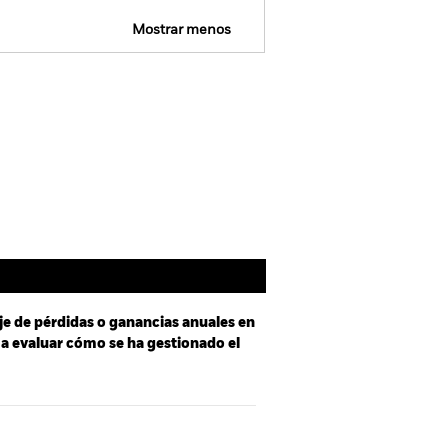
Mostrar menos
tus
SFDR Web Disclosure
Holdings
Literatura
je de pérdidas o ganancias anuales en
e a evaluar cómo se ha gestionado el