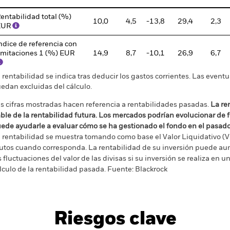
entabilidad total (%)
10,0
4,5
-13,8
29,4
2,3
EUR
ndice de referencia con
imitaciones 1 (%) EUR
14,9
8,7
-10,1
26,9
6,7
 rentabilidad se indica tras deducir los gastos corrientes. Las even
edan excluidas del cálculo.
s cifras mostradas hacen referencia a rentabilidades pasadas.
La re
able de la rentabilidad futura. Los mercados podrían evolucionar de 
ede ayudarle a evaluar cómo se ha gestionado el fondo en el pasad
 rentabilidad se muestra tomando como base el Valor Liquidativo (VL
utos cuando corresponda. La rentabilidad de su inversión puede au
s fluctuaciones del valor de las divisas si su inversión se realiza en un
lculo de la rentabilidad pasada. Fuente: Blackrock
Riesgos clave