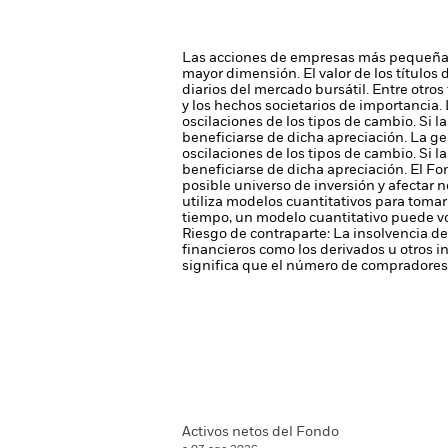
Las acciones de empresas más pequeñas
mayor dimensión.
El valor de los título
diarios del mercado bursátil. Entre otros
y los hechos societarios de importancia.
oscilaciones de los tipos de cambio. Si l
beneficiarse de dicha apreciación.
La ge
oscilaciones de los tipos de cambio. Si l
beneficiarse de dicha apreciación.
El Fo
posible universo de inversión y afectar 
utiliza modelos cuantitativos para toma
tiempo, un modelo cuantitativo puede vo
Riesgo de contraparte: La insolvencia de
financieros como los derivados u otros 
significa que el número de compradores 
Activos netos del Fondo