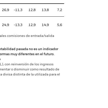
26,9
-11,3
12,8
13,8
7,2
24,9
-13,3
12,9
14,9
5,6
tuales comisiones de entrada/salida
ntabilidad pasada no es un indicador
formas muy diferentes en el futuro.
o
), con reinversión de los ingresos
mentar o disminuir como resultado de
a divisa distinta de la utilizada para el