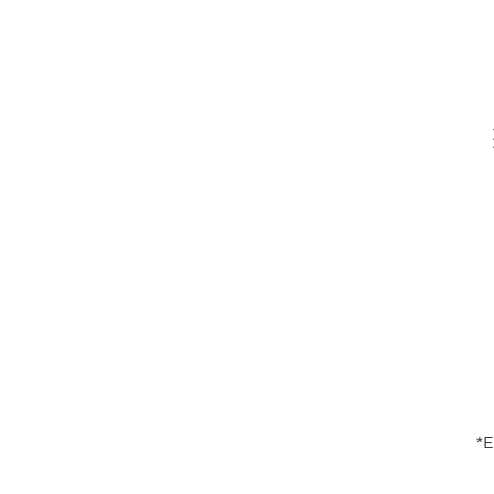
V
En
*E