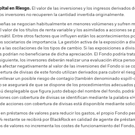
al en Riesgo.
El valor de las inversiones y los ingresos derivados d
os inversores no recuperen la cantidad invertida originalmente.
eñas se negocian habitualmente en menores volúmenes y sufren ma
valor de los títulos de renta variable y los asimilados a acciones se 
átil. Entre otros factores que influyen están los acontecimientos pol
s societarios de importancia. La gestión activa de la exposición a 
 las oscilaciones de los tipos de cambio. Si las exposiciones a divis
res podrían no beneficiarse de dicha apreciación. El Fondo podría tra
nsiguiente, los inversores deberán realizar una evaluación ética perso
ría afectar negativamente al valor de las inversiones del Fondo si se c
rtura de divisas de este fondo utilizan derivados para cubrir el ries
onllevar un posible riesgo de contagio (también denominado «spill-ov
o se asegurará de que se dispone de los procedimientos adecuados p
nú desplegable que figura justo debajo del nombre del fondo, podrá v
cciones con cobertura de divisas se identifican mediante la palabra
 de acciones con cobertura de divisas está disponible mediante solic
en préstamos de valores para reducir los gastos, el propio Fondo per
% restante se recibirá por BlackRock en calidad de agente de préstam
os de valores no incrementa los costes de funcionamiento del Fondo,