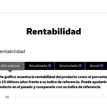
PRIIP KID
Ficha informativa
Prospec
allCap
Download
Rentabilidad
entabilidad
Datos clave
Gestores del fondo
entabilidad
Año natural
Anualizada
Acumulada
Anual
ge: 2003-04-01 00:00:00 to 2026-07-31 00:00:00.
: 0 to 750.
te gráfico muestra la rentabilidad del producto como el porcenta
s 10 últimos años frente a su índice de referencia. Puede ayudarl
oducto en el pasado y compararlo con su índice de referencia.
art
40
r chart with 2 data series.
e chart has 1 X axis displaying categories.
e chart has 1 Y axis displaying Values. Range: -20 to 40.