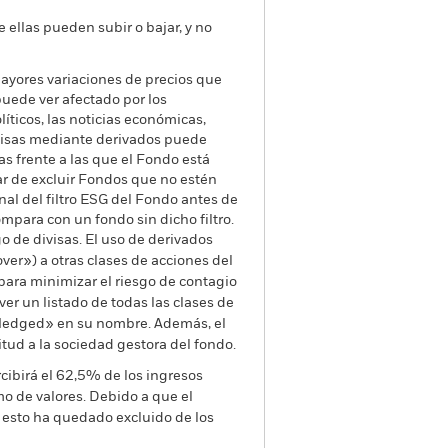
e ellas pueden subir o bajar, y no
yores variaciones de precios que
puede ver afectado por los
íticos, las noticias económicas,
divisas mediante derivados puede
as frente a las que el Fondo está
tar de excluir Fondos que no estén
nal del filtro ESG del Fondo antes de
ompara con un fondo sin dicho filtro.
go de divisas. El uso de derivados
er») a otras clases de acciones del
ara minimizar el riesgo de contagio
er un listado de todas las clases de
 «Hedged» en su nombre. Además, el
itud a la sociedad gestora del fondo.
cibirá el 62,5% de los ingresos
o de valores. Debido a que el
 esto ha quedado excluido de los