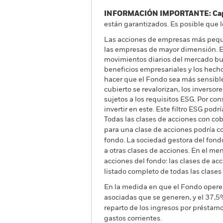
INFORMACIÓN IMPORTANTE: Capit
están garantizados. Es posible que l
Las acciones de empresas más pequ
las empresas de mayor dimensión. El 
movimientos diarios del mercado burs
beneficios empresariales y los hecho
hacer que el Fondo sea más sensible a
cubierto se revalorizan, los inverso
sujetos a los requisitos ESG. Por co
invertir en este. Este filtro ESG pod
Todas las clases de acciones con cobe
para una clase de acciones podría c
fondo. La sociedad gestora del fond
a otras clases de acciones. En el me
acciones del fondo: las clases de a
listado completo de todas las clases
En la medida en que el Fondo opere 
asociadas que se generen, y el 37,5
reparto de los ingresos por préstam
gastos corrientes.