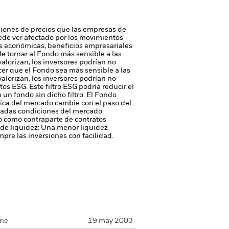
iones de precios que las empresas de
 puede ver afectado por los movimientos
ias económicas, beneficios empresariales
e tornar al Fondo más sensible a las
valorizan, los inversores podrían no
cer que el Fondo sea más sensible a las
valorizan, los inversores podrían no
os ESG. Este filtro ESG podría reducir el
 un fondo sin dicho filtro.
El Fondo
mica del mercado cambie con el paso del
nadas condiciones del mercado.
 o como contraparte de contratos
de liquidez: Una menor liquidez
pre las inversiones con facilidad.
rie
19 may 2003