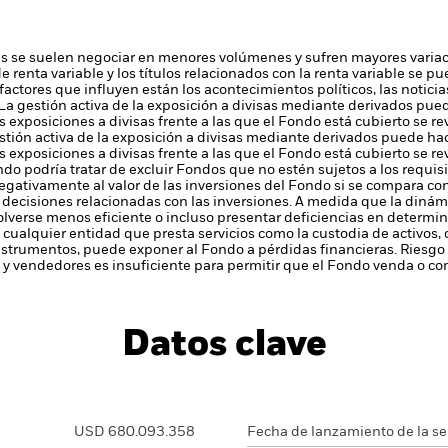
 se suelen negociar en menores volúmenes y sufren mayores variac
s de renta variable y los títulos relacionados con la renta variable se
 factores que influyen están los acontecimientos políticos, las notic
La gestión activa de la exposición a divisas mediante derivados pued
as exposiciones a divisas frente a las que el Fondo está cubierto se re
stión activa de la exposición a divisas mediante derivados puede ha
as exposiciones a divisas frente a las que el Fondo está cubierto se re
ndo podría tratar de excluir Fondos que no estén sujetos a los requisit
negativamente al valor de las inversiones del Fondo si se compara con
r decisiones relacionadas con las inversiones. A medida que la diná
lverse menos eficiente o incluso presentar deficiencias en determi
 cualquier entidad que presta servicios como la custodia de activos,
instrumentos, puede exponer al Fondo a pérdidas financieras.
Riesgo 
y vendedores es insuficiente para permitir que el Fondo venda o com
Datos clave
USD 680.093.358
Fecha de lanzamiento de la se