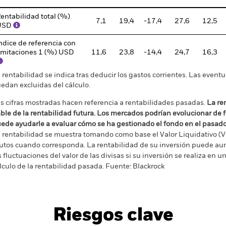
entabilidad total (%)
7,1
19,4
-17,4
27,6
12,5
USD
ndice de referencia con
imitaciones 1 (%) USD
11,6
23,8
-14,4
24,7
16,3
 rentabilidad se indica tras deducir los gastos corrientes. Las even
edan excluidas del cálculo.
s cifras mostradas hacen referencia a rentabilidades pasadas.
La re
able de la rentabilidad futura. Los mercados podrían evolucionar de 
ede ayudarle a evaluar cómo se ha gestionado el fondo en el pasad
 rentabilidad se muestra tomando como base el Valor Liquidativo (VL
utos cuando corresponda. La rentabilidad de su inversión puede au
s fluctuaciones del valor de las divisas si su inversión se realiza en un
lculo de la rentabilidad pasada. Fuente: Blackrock
Riesgos clave