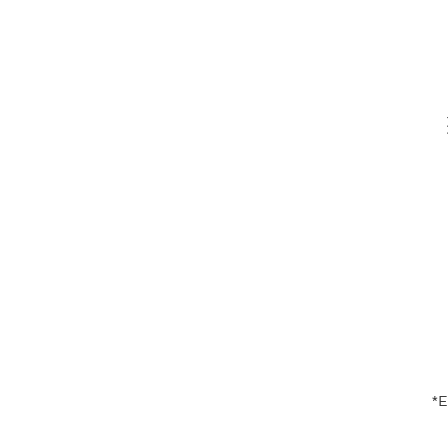
V
En
*E