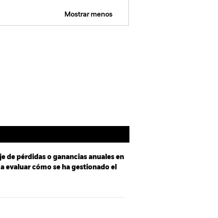
Mostrar menos
tus
SFDR Web Disclosure
Holdings
Literatura
je de pérdidas o ganancias anuales en
e a evaluar cómo se ha gestionado el