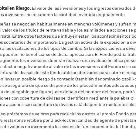
al en Riesgo.
El valor de las inversiones y los ingresos derivados d
os inversores no recuperen la cantidad invertida originalmente.
eñas se negocian habitualmente en menores volúmenes y sufren ma
valor de los títulos de renta variable y los asimilados a acciones se 
átil. Entre otros factores que influyen están los acontecimientos pol
s societarios de importancia. La gestión activa de la exposición a 
 las oscilaciones de los tipos de cambio. Si las exposiciones a divis
res podrían no beneficiarse de dicha apreciación. El Fondo podría tra
nsiguiente, los inversores deberán realizar una evaluación ética perso
ría afectar negativamente al valor de las inversiones del Fondo si se c
rtura de divisas de este fondo utilizan derivados para cubrir el ries
onllevar un posible riesgo de contagio (también denominado «spill-ov
o se asegurará de que se dispone de los procedimientos adecuados p
nú desplegable que figura justo debajo del nombre del fondo, podrá v
cciones con cobertura de divisas se identifican mediante la palabra
 de acciones con cobertura de divisas está disponible mediante solic
en préstamos de valores para reducir los gastos, el propio Fondo per
% restante se recibirá por BlackRock en calidad de agente de préstam
os de valores no incrementa los costes de funcionamiento del Fondo,