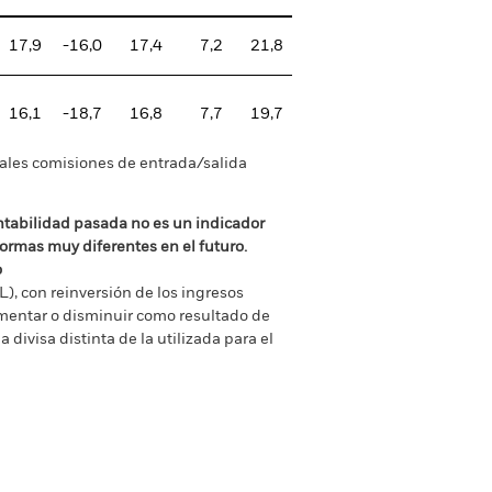
17,9
-16,0
17,4
7,2
21,8
16,1
-18,7
16,8
7,7
19,7
tuales comisiones de entrada/salida
ntabilidad pasada no es un indicador
formas muy diferentes en el futuro.
o
), con reinversión de los ingresos
mentar o disminuir como resultado de
a divisa distinta de la utilizada para el