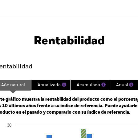
PRIIP KID
Ficha informativa
Prospec
allCap
Download
Rentabilidad
entabilidad
Datos clave
Gestores del fondo
entabilidad
Año natural
Anualizada
Acumulada
Anual
ge: 1994-07-01 00:00:00 to 2026-07-31 00:00:00.
e: -2000 to 4000.
te gráfico muestra la rentabilidad del producto como el porcenta
s 10 últimos años frente a su índice de referencia. Puede ayudarl
oducto en el pasado y compararlo con su índice de referencia.
art
30
r chart with 2 data series.
e chart has 1 X axis displaying categories.
e chart has 1 Y axis displaying Values. Range: -30 to 30.