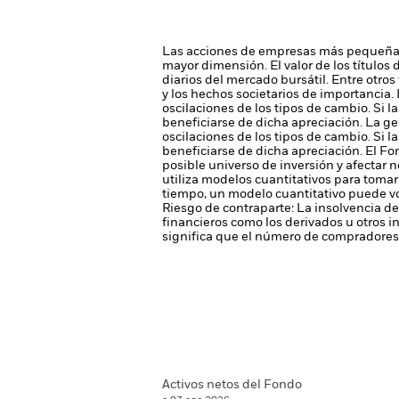
Las acciones de empresas más pequeñas
mayor dimensión.
El valor de los título
diarios del mercado bursátil. Entre otros
y los hechos societarios de importancia.
oscilaciones de los tipos de cambio. Si l
beneficiarse de dicha apreciación.
La ge
oscilaciones de los tipos de cambio. Si l
beneficiarse de dicha apreciación.
El Fo
posible universo de inversión y afectar 
utiliza modelos cuantitativos para toma
tiempo, un modelo cuantitativo puede vo
Riesgo de contraparte: La insolvencia de
financieros como los derivados u otros 
significa que el número de compradores 
Activos netos del Fondo