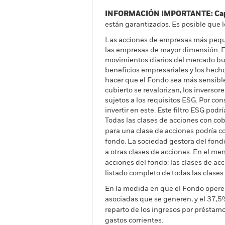
INFORMACIÓN IMPORTANTE: Capit
están garantizados. Es posible que l
Las acciones de empresas más pequ
las empresas de mayor dimensión. El 
movimientos diarios del mercado burs
beneficios empresariales y los hecho
hacer que el Fondo sea más sensible a
cubierto se revalorizan, los inverso
sujetos a los requisitos ESG. Por co
invertir en este. Este filtro ESG pod
Todas las clases de acciones con cobe
para una clase de acciones podría c
fondo. La sociedad gestora del fond
a otras clases de acciones. En el me
acciones del fondo: las clases de a
listado completo de todas las clases
En la medida en que el Fondo opere 
asociadas que se generen, y el 37,5
reparto de los ingresos por préstam
gastos corrientes.