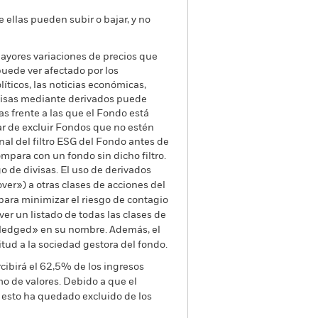
e ellas pueden subir o bajar, y no
yores variaciones de precios que
puede ver afectado por los
íticos, las noticias económicas,
divisas mediante derivados puede
as frente a las que el Fondo está
tar de excluir Fondos que no estén
nal del filtro ESG del Fondo antes de
ompara con un fondo sin dicho filtro.
go de divisas. El uso de derivados
er») a otras clases de acciones del
ara minimizar el riesgo de contagio
er un listado de todas las clases de
 «Hedged» en su nombre. Además, el
itud a la sociedad gestora del fondo.
cibirá el 62,5% de los ingresos
o de valores. Debido a que el
 esto ha quedado excluido de los