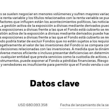
 se suelen negociar en menores volúmenes y sufren mayores variac
s de renta variable y los títulos relacionados con la renta variable se
 factores que influyen están los acontecimientos políticos, las notic
La gestión activa de la exposición a divisas mediante derivados pued
as exposiciones a divisas frente a las que el Fondo está cubierto se re
stión activa de la exposición a divisas mediante derivados puede ha
as exposiciones a divisas frente a las que el Fondo está cubierto se re
ndo podría tratar de excluir Fondos que no estén sujetos a los requisit
negativamente al valor de las inversiones del Fondo si se compara con
r decisiones relacionadas con las inversiones. A medida que la diná
lverse menos eficiente o incluso presentar deficiencias en determi
 cualquier entidad que presta servicios como la custodia de activos,
instrumentos, puede exponer al Fondo a pérdidas financieras.
Riesgo 
y vendedores es insuficiente para permitir que el Fondo venda o com
Datos clave
USD 680.093.358
Fecha de lanzamiento de la se