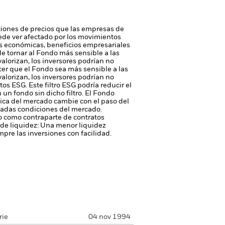
iones de precios que las empresas de
 puede ver afectado por los movimientos
ias económicas, beneficios empresariales
e tornar al Fondo más sensible a las
valorizan, los inversores podrían no
cer que el Fondo sea más sensible a las
valorizan, los inversores podrían no
os ESG. Este filtro ESG podría reducir el
 un fondo sin dicho filtro.
El Fondo
mica del mercado cambie con el paso del
nadas condiciones del mercado.
 o como contraparte de contratos
de liquidez: Una menor liquidez
pre las inversiones con facilidad.
rie
04 nov 1994