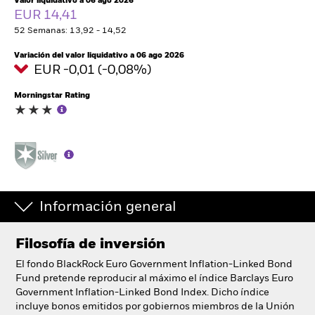
Valor liquidativo a 06 ago 2026
España
EUR 14,41
Change location
52 Semanas: 13,92 - 14,52
BlackRock
Variación del valor liquidativo a 06 ago 2026
EUR -0,01 (-0,08%)
iShares
Morningstar Rating
Aladdin
Nuestra compañía
Información general
Filosofía de inversión
El fondo BlackRock Euro Government Inflation-Linked Bond
Fund pretende reproducir al máximo el índice Barclays Euro
Government Inflation-Linked Bond Index. Dicho índice
incluye bonos emitidos por gobiernos miembros de la Unión