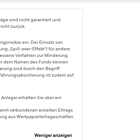
äge sind nicht garantiert und
nicht zurück.
gsrisikos ein. Der Einsatz von
ng „Spill-over-Effekt“) für andere
emessene Verfahren zur Minderung
nter dem Namen des Fonds können
herung sind durch den Begriff
t Währungsabsicherung ist zudem auf
Anleger erhalten Sie über ein
amit verbundenen erzielten Ertrags
ilung aus Wertpapierleihegeschäften
Weniger anzeigen