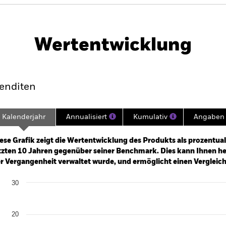
PRIIP KID
Factsheet
 Currency Bond Fund
Wertentwicklung
klung
Eckdaten
Fondsmanager
enditen
Kalenderjahr
Annualisiert
Kumulativ
Angaben 
ge: 2009-01-01 00:00:00 to 2026-07-31 00:00:00.
: -40 to 80.
ese Grafik zeigt die Wertentwicklung des Produkts als prozentual
tzten 10 Jahren gegenüber seiner Benchmark. Dies kann Ihnen hel
r Vergangenheit verwaltet wurde, und ermöglicht einen Vergleic
art
30
r chart with 2 data series.
e chart has 1 X axis displaying categories.
e chart has 1 Y axis displaying Values. Range: -20 to 30.
20