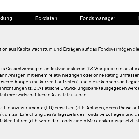
klung
Eckdaten
Fondsmanager
tion aus Kapitalwachstum und Erträgen auf das Fondsvermögen die 
es Gesamtvermögens in festverzinslichen (fv) Wertpapieren an, die
ann Anlagen mit einem relativ niedrigen oder ohne Rating umfasse
erschreibungen mit kurzen Laufzeiten) und diese können von Regier
richtungen (z. B. Asiatische Entwicklungsbank) ausgegeben werden
l ihrer wirtschaftlichen Aktivitätausüben.
ve Finanzinstrumente (FD) einsetzen (d. h. Anlagen, deren Preise 
 um zur Erreichung des Anlageziels des Fonds beizutragen und das
ekten führen (d. h. wenn der Fonds einem Marktrisiko ausgesetzt ist