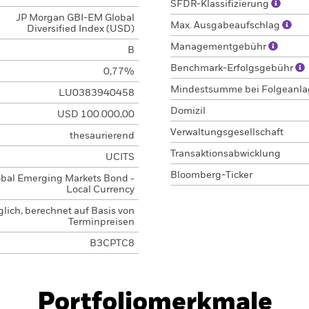
SFDR-Klassifizierung
JP Morgan GBI-EM Global
Max. Ausgabeaufschlag
Diversified Index (USD)
Managementgebühr
B
Benchmark-Erfolgsgebühr
0,77%
Mindestsumme bei Folgeanl
LU0383940458
Domizil
USD 100.000,00
Verwaltungsgesellschaft
thesaurierend
Transaktionsabwicklung
UCITS
Bloomberg-Ticker
obal Emerging Markets Bond -
Local Currency
glich, berechnet auf Basis von
Terminpreisen
B3CPTC8
Portfoliomerkmale