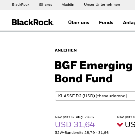
BlackRock
iShares
Aladdin
Unser Unternehmen
Über uns
Fonds
Anla
ANLEIHEN
BGF Emerging 
Bond Fund
NAV per 06. Aug. 2026
NAV per 0
USD 31,64
US
52W-Bandbreite 28,79 - 31,66