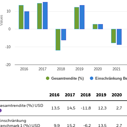
10
alues
0
-10
-20
2016
2017
2018
2019
2020
2021
Gesamtrendite (%)
Einschränkung Be
d of interactive chart.
2016
2017
2018
2019
2020
esamtrendite (%) USD
13,5
14,5
-11,8
12,3
2,7
inschränkung
enchmark 1 (%) USD
9,9
15,2
-6,2
13,5
2,7