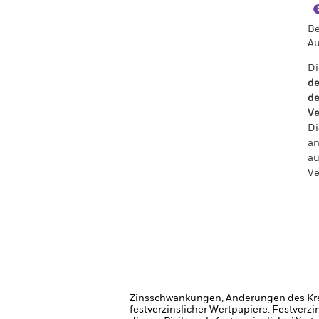
Be
Au
Di
de
de
Ve
Di
an
au
Ve
Zinsschwankungen, Änderungen des Kred
festverzinslicher Wertpapiere. Festver