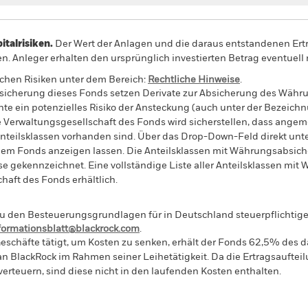
alrisiken.
Der Wert der Anlagen und die daraus entstandenen Ertr
n. Anleger erhalten den ursprünglich investierten Betrag eventuell 
schen Risiken unter dem Bereich:
Rechtliche Hinweise
.
sicherung dieses Fonds setzen Derivate zur Absicherung des Währun
nte ein potenzielles Risiko der Ansteckung (auch unter der Bezeichnu
e Verwaltungsgesellschaft des Fonds wird sicherstellen, dass ang
 Anteilsklassen vorhanden sind. Über das Drop-Down-Feld direkt u
in dem Fonds anzeigen lassen. Die Anteilsklassen mit Währungsabsic
e gekennzeichnet. Eine vollständige Liste aller Anteilsklassen mi
haft des Fonds erhältlich.
 den Besteuerungsgrundlagen für in Deutschland steuerpflichtige 
nformationsblatt@blackrock.com
.
eschäfte tätigt, um Kosten zu senken, erhält der Fonds 62,5% des d
 an BlackRock im Rahmen seiner Leihetätigkeit. Da die Ertragsaufte
verteuern, sind diese nicht in den laufenden Kosten enthalten.