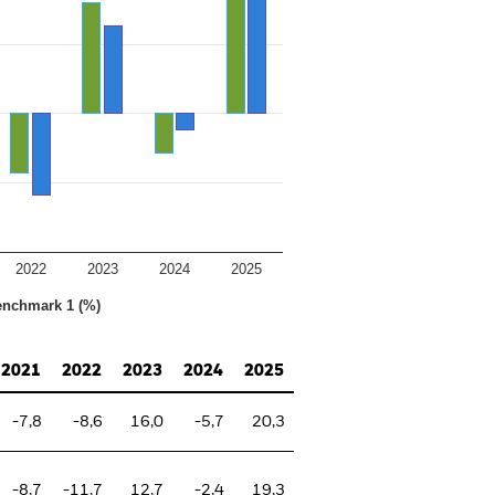
2022
2023
2024
2025
nchmark 1 (%)
2021
2022
2023
2024
2025
-7,8
-8,6
16,0
-5,7
20,3
-8,7
-11,7
12,7
-2,4
19,3