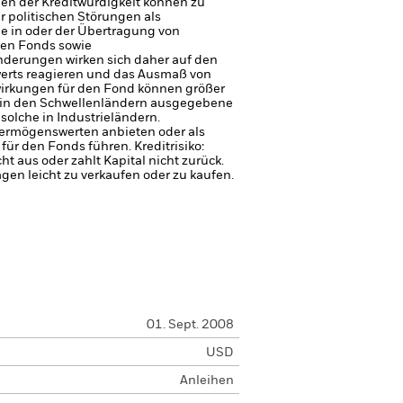
gen der Kreditwürdigkeit können zu
r politischen Störungen als
ge in oder der Übertragung von
den Fonds sowie
nderungen wirken sich daher auf den
erts reagieren und das Ausmaß von
irkungen für den Fond können größer
n in den Schwellenländern ausgegebene
 solche in Industrieländern.
 Vermögenswerten anbieten oder als
 für den Fonds führen.
Kreditrisiko:
 aus oder zahlt Kapital nicht zurück.
agen leicht zu verkaufen oder zu kaufen.
01. Sept. 2008
USD
Anleihen