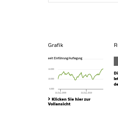
BGF Emerging Markets Local
Überblick
Wertentwic
Grafik
R
seit Einführung/Auflegung
seit Einführung/Auflegung
Line chart with 71 data points.
The chart has 1 X axis displaying Time. Ran
14.000
The chart has 1 Y axis displaying values. Range
Di
le
10.000
de
6.000
31.Dez.2009
31.Dez.2019
Ch
End of interactive chart.
Ba
Klicken Sie hier zur
Th
Vollansicht
Th