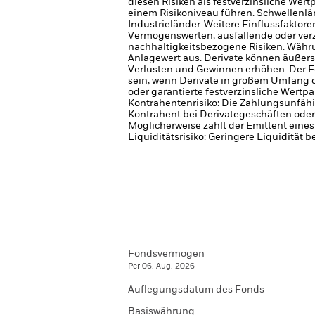
diesen Risiken als festverzinsliche Wer
einem Risikoniveau führen.
Schwellenlän
Industrieländer. Weitere Einflussfaktor
Vermögenswerten, ausfallende oder ver
nachhaltigkeitsbezogene Risiken.
Währu
Anlagewert aus.
Derivate können äußer
Verlusten und Gewinnen erhöhen. Der 
sein, wenn Derivate in großem Umfang 
oder garantierte festverzinsliche Wertpa
Kontrahentenrisiko: Die Zahlungsunfähi
Kontrahent bei Derivategeschäften oder
Möglicherweise zahlt der Emittent eine
Liquiditätsrisiko: Geringere Liquidität 
Fondsvermögen
Per 06. Aug. 2026
Auflegungsdatum des Fonds
Basiswährung