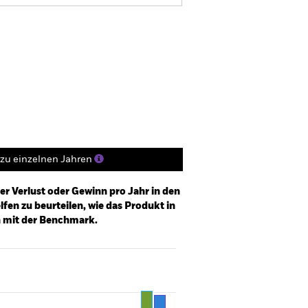
Verkaufsprospekt
Herunterladen
Positionen
Unterlagen
zu einzelnen Jahren
er Verlust oder Gewinn pro Jahr in den
fen zu beurteilen, wie das Produkt in
h mit der Benchmark.