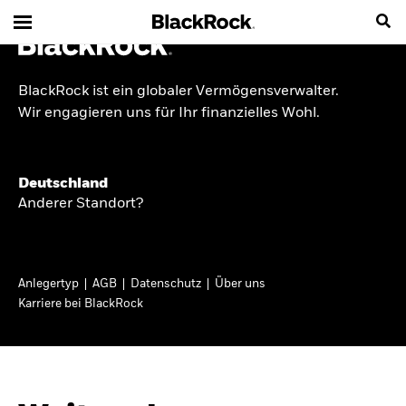
BlackRock ist ein globaler Vermögensverwalter.
INSIDE THE MARKET
Wir engagieren uns für Ihr finanzielles Wohl.
Anlageperspektiven
Deutschland
2026
Anderer Standort?
Angesichts geopolitischer und politischer
Unsicherheit konzentrieren wir uns im Frühjahr
Anlegertyp
AGB
Datenschutz
Über uns
2026 auf langfristige Wachstumschancen und
Karriere bei BlackRock
volatilitätsbedingte Marktverwerfungen. Wegen
der weniger zuverlässigen Duration suchen wir
auch anderswo nach Diversifizierung und
regelmäßigen Erträgen. Entdecken Sie unsere