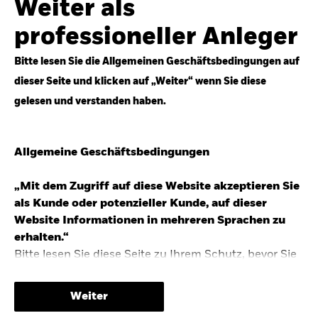
Weiter als
Top-Anlageideen für robustere Portfolios.
professioneller Anleger
Anlageperspektiven 2026 entdecken
Bitte lesen Sie die Allgemeinen Geschäftsbedingungen auf
dieser Seite und klicken auf „Weiter“ wenn Sie diese
gelesen und verstanden haben.
STUDIE 2025
Allgemeine Geschäftsbedingungen
People & Money Studie – mehr
Investmenttrends in Deutschland
„Mit dem Zugriff auf diese Website akzeptieren Sie
als Kunde oder potenzieller Kunde, auf dieser
Bericht entdecken
Website Informationen in mehreren Sprachen zu
erhalten.“
Bitte lesen Sie diese Seite zu Ihrem Schutz, bevor Sie
fortfahren, da sie bestimmte gesetzliche
TRENDS & IDEEN
Beschränkungen für die Verbreitung dieser
Weiter
Informationen enthält sowie Informationen darüber,
Entdecken Sie unsere makroökonomischen