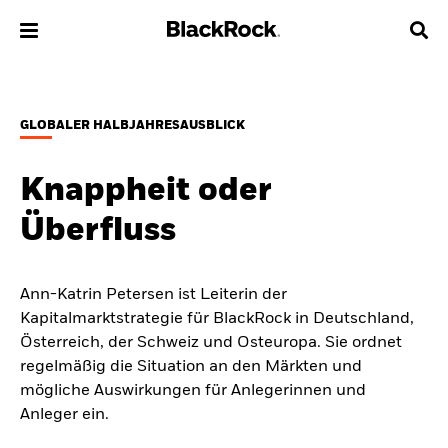
Über uns
GLOBALER HALBJAHRESAUSBLICK
Produkte
Knappheit oder
Themen & Märkte
Überfluss
Wissen
Ann-Katrin Petersen ist Leiterin der
Privatanleger
Kapitalmarktstrategie für BlackRock in Deutschland,
Österreich, der Schweiz und Osteuropa. Sie ordnet
Deutschland
regelmäßig die Situation an den Märkten und
Change location
mögliche Auswirkungen für Anlegerinnen und
Anleger ein.
BlackRock