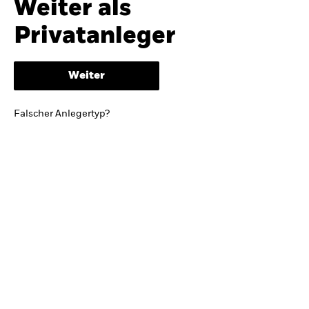
Weiter als
iShares
Ausblick zur Jahresmitte
Privatanleger
Aladdin
Weiter
Unser Unternehmen
BRIEF VON BLACKROCK CEO LARRY FINK
Falscher Anlegertyp?
Growing with your country: Thoughts from a
long-term optimist
Mehr dazu
TRENDS & IDEEN
Entdecken Sie unsere makroökonomischen
Einschätzungen und Anlageideen.