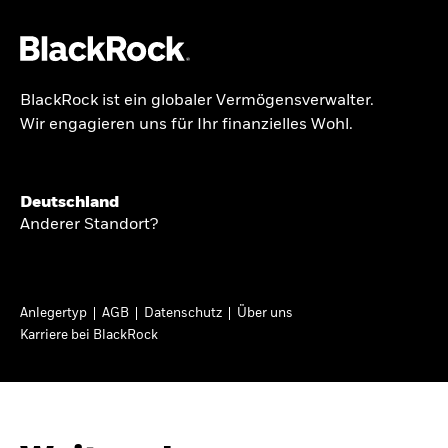
BlackRock ist ein globaler Vermögensverwalter.
Über uns
Wir engagieren uns für Ihr finanzielles Wohl.
GLOBALER HALBJAHRESAUSBLICK
Produkte
Knappheit oder
Themen & Märkte
Deutschland
Überfluss
Anderer Standort?
Wissen
Ann-Katrin Petersen ist Leiterin der
Privatanleger
Anlegertyp
AGB
Datenschutz
Über uns
Kapitalmarktstrategie für BlackRock in
Karriere bei BlackRock
Deutschland, Österreich, der Schweiz und
Deutschland
Osteuropa. Sie ordnet regelmäßig die Situation
Change location
an den Märkten und mögliche Auswirkungen für
Anlegerinnen und Anleger ein.
BlackRock