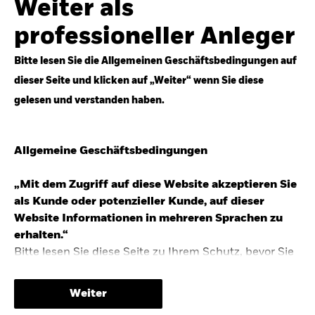
Weiter als
Top-Anlageideen für robustere Portfolios.
professioneller Anleger
Anlageperspektiven 2026 entdecken
Bitte lesen Sie die Allgemeinen Geschäftsbedingungen auf
dieser Seite und klicken auf „Weiter“ wenn Sie diese
gelesen und verstanden haben.
STUDIE 2025
Allgemeine Geschäftsbedingungen
People & Money Studie – mehr
Investmenttrends in Deutschland
„Mit dem Zugriff auf diese Website akzeptieren Sie
als Kunde oder potenzieller Kunde, auf dieser
Bericht entdecken
Website Informationen in mehreren Sprachen zu
erhalten.“
Bitte lesen Sie diese Seite zu Ihrem Schutz, bevor Sie
fortfahren, da sie bestimmte gesetzliche
TRENDS & IDEEN
Beschränkungen für die Verbreitung dieser
Weiter
Informationen enthält sowie Informationen darüber,
Entdecken Sie unsere makroökonomischen