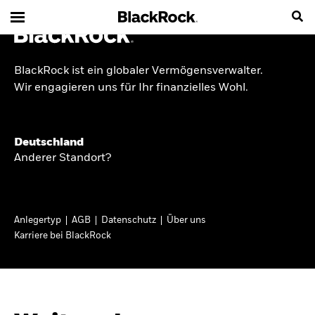
BlackRock ist ein globaler Vermögensverwalter.
INSIDE THE MARKET
Wir engagieren uns für Ihr finanzielles Wohl.
Anlageperspektiven
Deutschland
2026
Anderer Standort?
Angesichts geopolitischer und politischer
Unsicherheit konzentrieren wir uns im Frühjahr
Anlegertyp
AGB
Datenschutz
Über uns
2026 auf langfristige Wachstumschancen und
Karriere bei BlackRock
volatilitätsbedingte Marktverwerfungen. Wegen
der weniger zuverlässigen Duration suchen wir
auch anderswo nach Diversifizierung und
regelmäßigen Erträgen. Entdecken Sie unsere