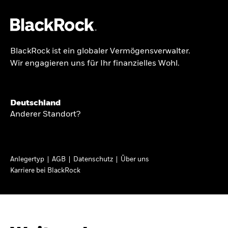
BlackRock ist ein globaler Vermögensverwalter.
Über uns
Wir engagieren uns für Ihr finanzielles Wohl.
GLOBALER HALBJAHRESAUSBLICK
Produkte
Knappheit oder
Themen & Märkte
Deutschland
Überfluss
Anderer Standort?
Wissen
Ann-Katrin Petersen ist Leiterin der
Privatanleger
Anlegertyp
AGB
Datenschutz
Über uns
Kapitalmarktstrategie für BlackRock in
Karriere bei BlackRock
Deutschland, Österreich, der Schweiz und
Deutschland
Osteuropa. Sie ordnet regelmäßig die Situation
Change location
an den Märkten und mögliche Auswirkungen für
Anlegerinnen und Anleger ein.
BlackRock