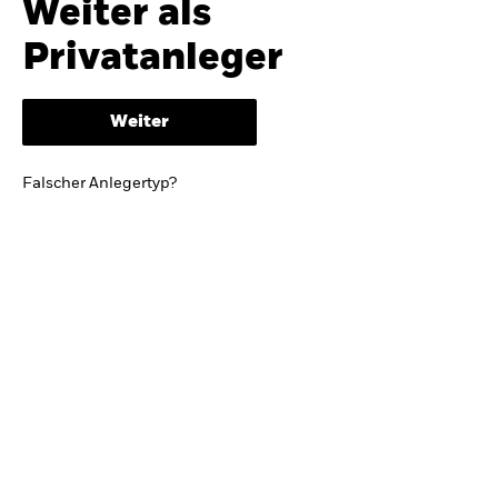
Weiter als
iShares
Ausblick zur Jahresmitte
Privatanleger
Aladdin
Weiter
Unser Unternehmen
BRIEF VON BLACKROCK CEO LARRY FINK
Falscher Anlegertyp?
Growing with your country: Thoughts from a
long-term optimist
Mehr dazu
TRENDS & IDEEN
Entdecken Sie unsere makroökonomischen
Einschätzungen und Anlageideen.