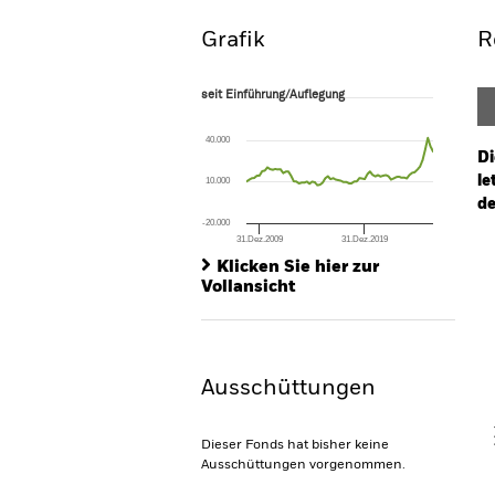
Grafik
R
seit Einführung/Auflegung
seit Einführung/Auflegung
Line chart with 72 data points.
The chart has 1 X axis displaying Time. Ran
40.000
The chart has 1 Y axis displaying values. Rang
Di
le
10.000
de
-20.000
31.Dez.2009
31.Dez.2019
Ch
End of interactive chart.
Ba
Klicken Sie hier zur
Th
Vollansicht
Th
Ausschüttungen
V
Dieser Fonds hat bisher keine
Ausschüttungen vorgenommen.