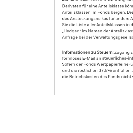
Alle Anteilsklassen mit Währungsab
Derivaten für eine Anteilsklasse kön
Anteilsklassen im Fonds bergen. Di
des Ansteckungsrisikos für andere
Sie die Liste aller Anteilsklassen 
„Hedged“ im Namen der Anteilsklass
Anfrage bei der Verwaltungsgesellsc
Informationen zu Steuern:
Zugang zu
formloses E-Mail an
steuerliches-i
Sofern der Fonds Wertpapierleihe-G
und die restlichen 37,5% entfallen
die Betriebskosten des Fonds nicht 
BGF World Gold Fund
Überblick
Wertentwic