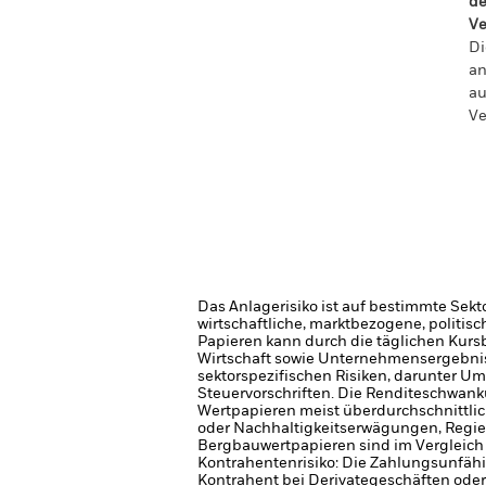
de
Ve
Di
an
au
Ve
Das Anlagerisiko ist auf bestimmte Sekt
wirtschaftliche, marktbezogene, politis
Papieren kann durch die täglichen Kurs
Wirtschaft sowie Unternehmensergebni
sektorspezifischen Risiken, darunter
Steuervorschriften. Die Renditeschwan
Wertpapieren meist überdurchschnittli
oder Nachhaltigkeitserwägungen, Reg
Bergbauwertpapieren sind im Vergleich 
Kontrahentenrisiko: Die Zahlungsunfähi
Kontrahent bei Derivategeschäften oder