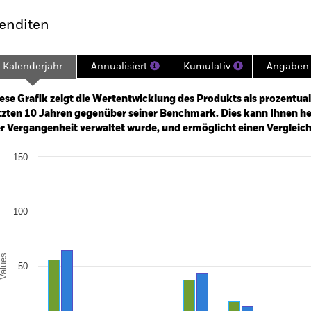
enditen
Kalenderjahr
Annualisiert
Kumulativ
Angaben 
ge: 2008-10-01 00:00:00 to 2026-07-31 00:00:00.
e: -300 to 600.
ese Grafik zeigt die Wertentwicklung des Produkts als prozentual
tzten 10 Jahren gegenüber seiner Benchmark. Dies kann Ihnen hel
r Vergangenheit verwaltet wurde, und ermöglicht einen Vergleic
art
150
r chart with 2 data series.
e chart has 1 X axis displaying categories.
e chart has 1 Y axis displaying Values. Range: -50 to 150.
100
alues
50