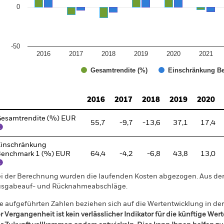
0
-50
2016
2017
2018
2019
2020
2021
Gesamtrendite (%)
Einschränkung Be
d of interactive chart.
2016
2017
2018
2019
2020
esamtrendite (%) EUR
55,7
-9,7
-13,6
37,1
17,4
inschränkung
enchmark 1 (%) EUR
64,4
-4,2
-6,8
43,8
13,0
i der Berechnung wurden die laufenden Kosten abgezogen. Aus 
sgabeauf- und Rücknahmeabschläge.
e aufgeführten Zahlen beziehen sich auf die Wertentwicklung in de
r Vergangenheit ist kein verlässlicher Indikator für die künftige Wer