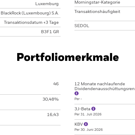
Morningstar-Kategorie
Luxemburg
Transaktionshäufigkeit
BlackRock (Luxembourg) S.A.
Transaktionsdatum +3 Tage
SEDOL
B3F1 GR
Portfoliomerkmale
46
12 Monate nachlaufende
Dividendenausschüttungsren
30,48%
Per -
3J-Beta
16,43
Per 31. Juli 2026
KBV
Per 30. Juni 2026