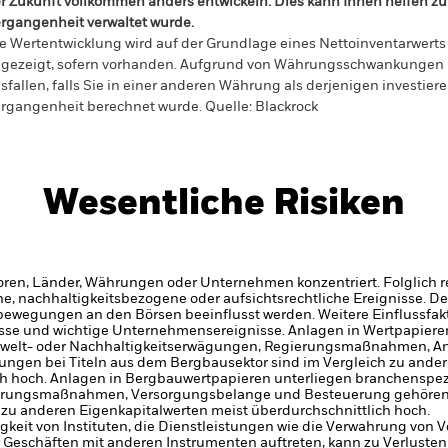
r Zukunft vollkommen anders entwickeln. Dies kann Ihnen helfen zu 
rgangenheit verwaltet wurde.
e Wertentwicklung wird auf der Grundlage eines Nettoinventarwerts 
gezeigt, sofern vorhanden. Aufgrund von Währungsschwankungen k
sfallen, falls Sie in einer anderen Währung als derjenigen investiere
rgangenheit berechnet wurde.
Quelle:
Blackrock
Wesentliche Risiken
oren, Länder, Währungen oder Unternehmen konzentriert. Folglich rea
che, nachhaltigkeitsbezogene oder aufsichtsrechtliche Ereignisse.
De
bewegungen an den Börsen beeinflusst werden. Weitere Einflussfak
sse und wichtige Unternehmensereignisse.
Anlagen in Wertpapiere
 Umwelt- oder Nachhaltigkeitserwägungen, Regierungsmaßnahmen,
kungen bei Titeln aus dem Bergbausektor sind im Vergleich zu and
ch hoch.
Anlagen in Bergbauwertpapieren unterliegen branchenspezi
ierungsmaßnahmen, Versorgungsbelange und Besteuerung gehören
zu anderen Eigenkapitalwerten meist überdurchschnittlich hoch.
gkeit von Instituten, die Dienstleistungen wie die Verwahrung von
 Geschäften mit anderen Instrumenten auftreten, kann zu Verlusten