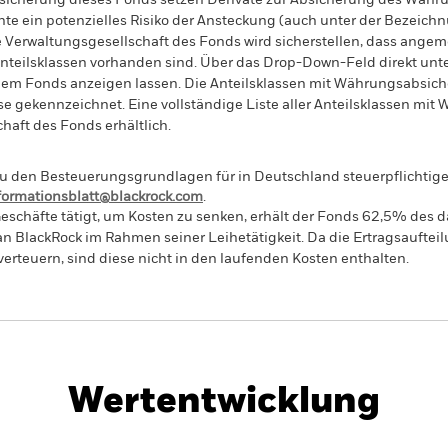
sicherung dieses Fonds setzen Derivate zur Absicherung des Währun
nte ein potenzielles Risiko der Ansteckung (auch unter der Bezeichnu
e Verwaltungsgesellschaft des Fonds wird sicherstellen, dass ang
 Anteilsklassen vorhanden sind. Über das Drop-Down-Feld direkt u
in dem Fonds anzeigen lassen. Die Anteilsklassen mit Währungsabsic
e gekennzeichnet. Eine vollständige Liste aller Anteilsklassen mi
haft des Fonds erhältlich.
 den Besteuerungsgrundlagen für in Deutschland steuerpflichtige 
nformationsblatt@blackrock.com
.
eschäfte tätigt, um Kosten zu senken, erhält der Fonds 62,5% des d
 an BlackRock im Rahmen seiner Leihetätigkeit. Da die Ertragsaufte
verteuern, sind diese nicht in den laufenden Kosten enthalten.
PRIIP KID
Factsheet
Wertentwicklung
klung
Eckdaten
Fondsmanager