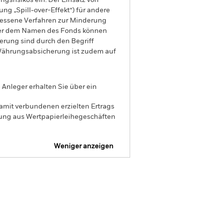
gsrisikos ein. Der Einsatz von
ng „Spill-over-Effekt“) für andere
emessene Verfahren zur Minderung
nter dem Namen des Fonds können
herung sind durch den Begriff
t Währungsabsicherung ist zudem auf
Anleger erhalten Sie über ein
amit verbundenen erzielten Ertrags
ilung aus Wertpapierleihegeschäften
Weniger anzeigen
Verkaufsprospekt
Herunterladen
Positionen
Unterlagen