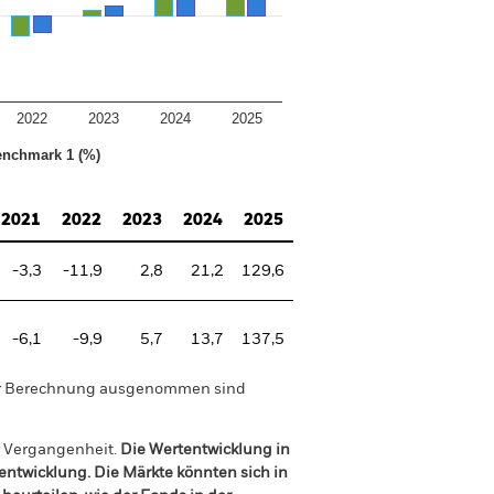
2022
2023
2024
2025
nchmark 1 (%)
2021
2022
2023
2024
2025
-3,3
-11,9
2,8
21,2
129,6
-6,1
-9,9
5,7
13,7
137,5
der Berechnung ausgenommen sind
r Vergangenheit.
Die Wertentwicklung in
tentwicklung. Die Märkte könnten sich in