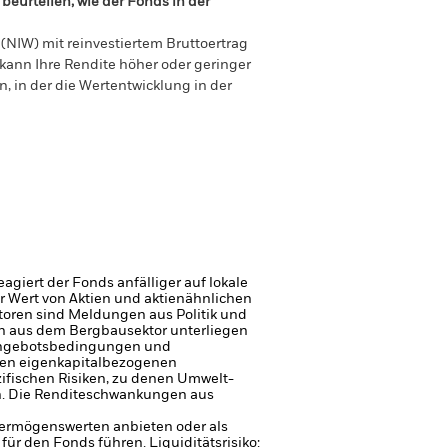
beurteilen, wie der Fonds in der
(NIW) mit reinvestiertem Bruttoertrag
ann Ihre Rendite höher oder geringer
n, in der die Wertentwicklung in der
giert der Fonds anfälliger auf lokale
r Wert von Aktien und aktienähnlichen
toren sind Meldungen aus Politik und
n aus dem Bergbausektor unterliegen
 Angebotsbedingungen und
eren eigenkapitalbezogenen
fischen Risiken, zu denen Umwelt-
. Die Renditeschwankungen aus
 Vermögenswerten anbieten oder als
 für den Fonds führen.
Liquiditätsrisiko: