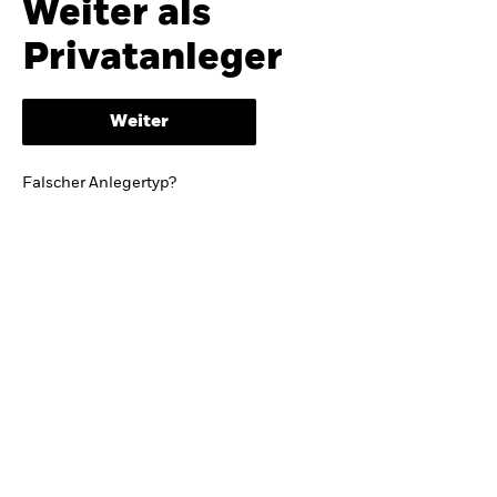
Weiter als
iShares
Ausblick zur Jahresmitte
Privatanleger
Aladdin
Weiter
Unser Unternehmen
BRIEF VON BLACKROCK CEO LARRY FINK
Falscher Anlegertyp?
Growing with your country: Thoughts from a
long-term optimist
Mehr dazu
TRENDS & IDEEN
Entdecken Sie unsere makroökonomischen
Einschätzungen und Anlageideen.