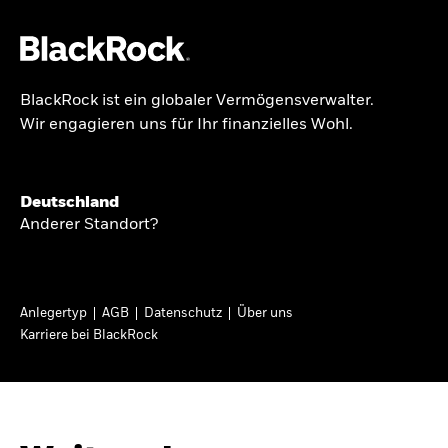
BlackRock ist ein globaler Vermögensverwalter.
Über uns
Wir engagieren uns für Ihr finanzielles Wohl.
GLOBALER HALBJAHRESAUSBLICK
Produkte
Knappheit oder
Themen & Märkte
Deutschland
Überfluss
Anderer Standort?
Wissen
Ann-Katrin Petersen ist Leiterin der
Privatanleger
Anlegertyp
AGB
Datenschutz
Über uns
Kapitalmarktstrategie für BlackRock in
Karriere bei BlackRock
Deutschland, Österreich, der Schweiz und
Deutschland
Osteuropa. Sie ordnet regelmäßig die Situation
Change location
an den Märkten und mögliche Auswirkungen für
Anlegerinnen und Anleger ein.
BlackRock