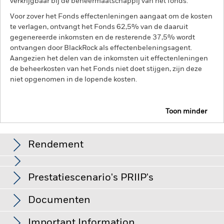
verkrijgbaar bij de beheermaatschappij van het fonds.
Voor zover het Fonds effectenleningen aangaat om de kosten
te verlagen, ontvangt het Fonds 62,5% van de daaruit
gegenereerde inkomsten en de resterende 37,5% wordt
ontvangen door BlackRock als effectenbeleningsagent.
Aangezien het delen van de inkomsten uit effectenleningen
de beheerkosten van het Fonds niet doet stijgen, zijn deze
niet opgenomen in de lopende kosten.
Toon minder
BGF Sustainable Energy Fund
Rendement
Rendement
Prestatiescenario's PRIIP's
De waarde van aandelen en aandelengerelateerde effecten
kan worden beïnvloed door dagelijkse schommelingen op de
aandelenmarkten. Tot de andere factoren die van invloed zijn,
Deze grafiek toont de prestatie van het product als het
Documenten
behoren politiek en economisch nieuws, bedrijfsresultaten en
procentuele verlies of de winst per jaar over de afgelopen
De EU-verordening betreffende verpakte
belangrijke gebeurtenissen in de bedrijven.
Beleggingen in
10 jaar vergeleken met de benchmark. Het kan u helpen
effecten met betrekking tot nieuwe energie zijn onderhevig
retailbeleggingsproducten en verzekeringsgebaseerde
Important Information