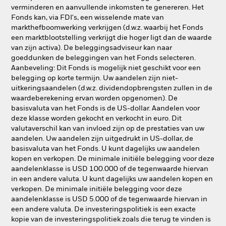
verminderen en aanvullende inkomsten te genereren. Het
Fonds kan, via FDI's, een wisselende mate van
markthefboomwerking verkrijgen (d.w.z. waarbij het Fonds
een marktblootstelling verkrijgt die hoger ligt dan de waarde
van zijn activa). De beleggingsadviseur kan naar
goeddunken de beleggingen van het Fonds selecteren.
Aanbeveling: Dit Fonds is mogelijk niet geschikt voor een
belegging op korte termijn. Uw aandelen zijn niet-
uitkeringsaandelen (d.w.z. dividendopbrengsten zullen in de
waardeberekening ervan worden opgenomen). De
basisvaluta van het Fonds is de US-dollar. Aandelen voor
deze klasse worden gekocht en verkocht in euro. Dit
valutaverschil kan van invloed zijn op de prestaties van uw
aandelen. Uw aandelen zijn uitgedrukt in US-dollar, de
basisvaluta van het Fonds. U kunt dagelijks uw aandelen
kopen en verkopen. De minimale initiële belegging voor deze
aandelenklasse is USD 100.000 of de tegenwaarde hiervan
in een andere valuta. U kunt dagelijks uw aandelen kopen en
verkopen. De minimale initiële belegging voor deze
aandelenklasse is USD 5.000 of de tegenwaarde hiervan in
een andere valuta. De investeringspolitiek is een exacte
kopie van de investeringspolitiek zoals die terug te vinden is