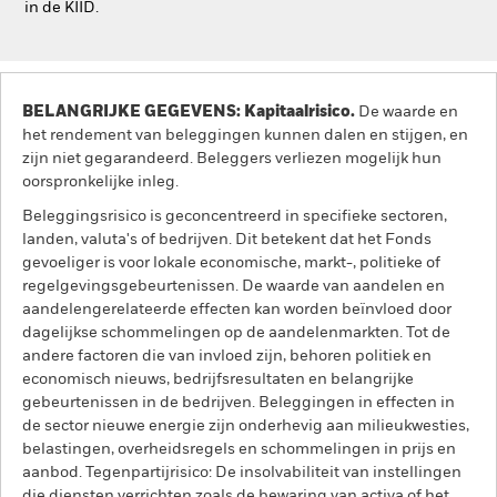
in de KIID.
BELANGRIJKE GEGEVENS: Kapitaalrisico.
De waarde en
het rendement van beleggingen kunnen dalen en stijgen, en
zijn niet gegarandeerd. Beleggers verliezen mogelijk hun
oorspronkelijke inleg.
Beleggingsrisico is geconcentreerd in specifieke sectoren,
landen, valuta's of bedrijven. Dit betekent dat het Fonds
gevoeliger is voor lokale economische, markt-, politieke of
regelgevingsgebeurtenissen. De waarde van aandelen en
aandelengerelateerde effecten kan worden beïnvloed door
dagelijkse schommelingen op de aandelenmarkten. Tot de
andere factoren die van invloed zijn, behoren politiek en
economisch nieuws, bedrijfsresultaten en belangrijke
gebeurtenissen in de bedrijven. Beleggingen in effecten in
de sector nieuwe energie zijn onderhevig aan milieukwesties,
belastingen, overheidsregels en schommelingen in prijs en
aanbod. Tegenpartijrisico: De insolvabiliteit van instellingen
die diensten verrichten zoals de bewaring van activa of het