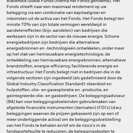
BlackRock Global Funds (hierna het Fonds genoemd). Het
Fonds streeft naar een maximaal rendement op uw
belegging via een combinatie van kapitaalgroei en
inkomsten uit de activa van het Fonds. Het Fonds belegt ten
minste 70% van zijn totale vermogen wereldwijd in
aandeleneffecten (bijv. aandelen) van bedrijven die
werkzaam zijn in de sector van de nieuwe energie. Schone
energiebedrijven zijn bedrijven die alternatieve
energiebronnen en -technologieën ontwikkelen, onder meer
op het vlak van hernieuwbare energietechnologie, de
ontwikkeling van hernieuwbare energiebronnen, alternatieve
brandstoffen, energie-efficiency, faciliterende energie en
infrastructuur. Het Fonds belegt niet in bedrijven die in de
volgende sectoren zijn ingedeeld (als gedefinieerd door de
Global Industry Classification Standard): steenkool en
hulpstoffen, olie- en gasexploratie en -productie, en
geïntegreerde olie- en gasbedrijven. De beleggingsadviseur
(BA) kan voor beleggingsdoeleinden gebruikmaken van
afgeleide financiële instrumenten (derivaten) (FDI's) (d.w.z.
beleggingen waarvan de prijzen gebaseerd zijn op een of
meer onderliggende activa) om de beleggingsdoelstelling
van het Fonds te behalen en/of om de risico's in de
fondsportefeuille te reduceren, de beleggingskosten te