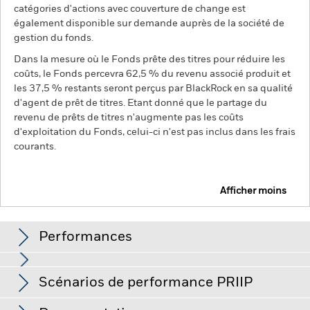
catégories d'actions avec couverture de change est
également disponible sur demande auprès de la société de
gestion du fonds.
Dans la mesure où le Fonds prête des titres pour réduire les
coûts, le Fonds percevra 62,5 % du revenu associé produit et
les 37,5 % restants seront perçus par BlackRock en sa qualité
d'agent de prêt de titres. Etant donné que le partage du
revenu de prêts de titres n'augmente pas les coûts
d'exploitation du Fonds, celui-ci n'est pas inclus dans les frais
courants.
Afficher moins
BGF Sustainable Energy Fund
Performances
Performances
Scénarios de performance PRIIP
La valeur des actions ou titres liés à des actions peut être
affectée par les fluctuations quotidiennes des marchés
boursiers. Les autres facteurs ayant une influence sont