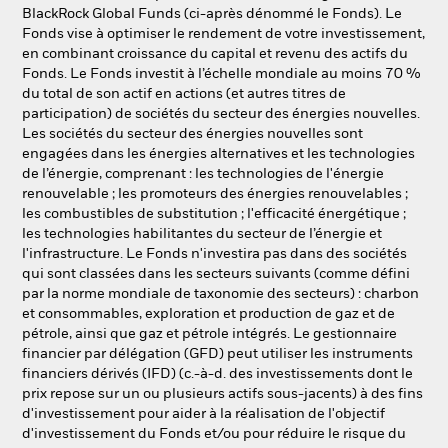
NL
FR
BlackRock Global Funds (ci-après dénommé le Fonds). Le
Fonds vise à optimiser le rendement de votre investissement,
en combinant croissance du capital et revenu des actifs du
BlackRock
Fonds. Le Fonds investit à l’échelle mondiale au moins 70 %
du total de son actif en actions (et autres titres de
iShares
participation) de sociétés du secteur des énergies nouvelles.
Les sociétés du secteur des énergies nouvelles sont
engagées dans les énergies alternatives et les technologies
Aladdin
de l’énergie, comprenant : les technologies de l'énergie
renouvelable ; les promoteurs des énergies renouvelables ;
Notre société
les combustibles de substitution ; l'efficacité énergétique ;
les technologies habilitantes du secteur de l’énergie et
l'infrastructure. Le Fonds n'investira pas dans des sociétés
qui sont classées dans les secteurs suivants (comme défini
par la norme mondiale de taxonomie des secteurs) : charbon
et consommables, exploration et production de gaz et de
pétrole, ainsi que gaz et pétrole intégrés. Le gestionnaire
financier par délégation (GFD) peut utiliser les instruments
financiers dérivés (IFD) (c.-à-d. des investissements dont le
prix repose sur un ou plusieurs actifs sous-jacents) à des fins
d'investissement pour aider à la réalisation de l'objectif
d'investissement du Fonds et/ou pour réduire le risque du