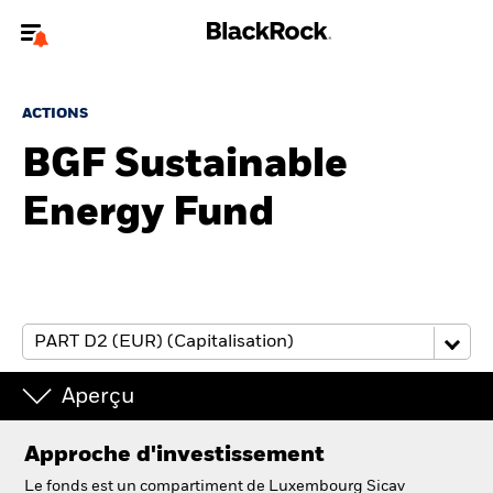
Bienvenue sur le site BlackRock pour les particuliers
ACTIONS
Pour accéder directement à un autre site BlackRock, veuillez mettre à
jour
votre type d'utilisateur
BGF Sustainable
Energy Fund
A propos de BlackRock
Produits
Education
Investisseurs particuliers
Aperçu
België
Approche d'investissement
Change location
Le fonds est un compartiment de Luxembourg Sicav