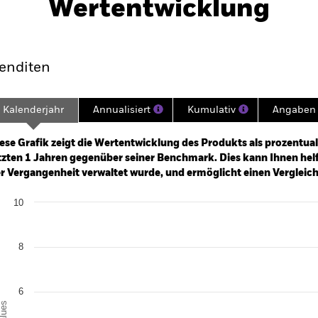
Wertentwicklung
klung
Eckdaten
Fondsmanager
enditen
Kalenderjahr
Annualisiert
Kumulativ
Angaben 
ge: 2024-11-30 00:00:00 to 2026-07-31 00:00:00.
 0 to 9.
ese Grafik zeigt die Wertentwicklung des Produkts als prozentual
tzten 1 Jahren gegenüber seiner Benchmark. Dies kann Ihnen helfe
r Vergangenheit verwaltet wurde, und ermöglicht einen Vergleic
art
10
r chart with 2 data series.
e chart has 1 X axis displaying categories.
e chart has 1 Y axis displaying Values. Range: 0 to 10.
8
6
alues