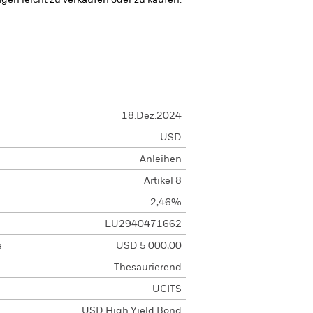
agen leicht zu verkaufen oder zu kaufen.
18.Dez.2024
USD
Anleihen
Artikel 8
2,46%
LU2940471662
e
USD 5 000,00
Thesaurierend
UCITS
USD High Yield Bond