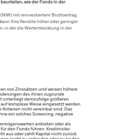
beurteilen, wie der Fonds in der
(NIW) mit reinvestiertem Bruttoertrag
ann Ihre Rendite höher oder geringer
n, in der die Wertentwicklung in der
gen von Zinssätzen und weisen höhere
 Änderungen des ihnen zugrunde
 unterliegt demzufolge größeren
auf komplexe Weise eingesetzt werden.
Kriterien nicht vereinbar sind. Das
hne ein solches Screening, negative
 Vermögenswerten anbieten oder als
 für den Fonds führen.
Kreditrisiko:
 aus oder zahlt Kapital nicht zurück.