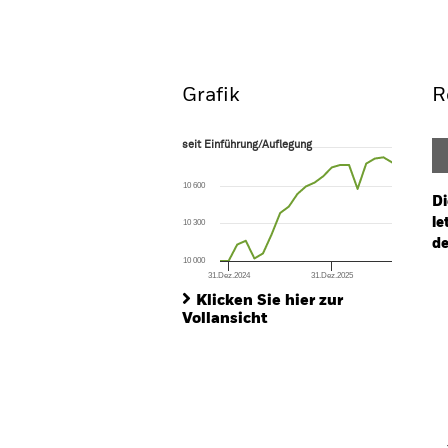
Überblick
Wertentwic
Grafik
R
seit Einführung/Auflegung
seit Einführung/Auflegung
Line chart with 21 data points.
The chart has 1 X axis displaying Time. Ran
10 600
The chart has 1 Y axis displaying values. Range:
Di
le
10 300
de
10 000
31.Dez.2024
31.Dez.2025
Ch
End of interactive chart.
Ba
Klicken Sie hier zur
Th
Vollansicht
Th
V