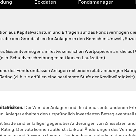
klung
Eckdaten
Fondsmanager
tion aus Kapitalwachstum und Erträgen auf das Fondsvermögen die
ise, die den Grundsätzen für Anlagen in den Bereichen Umwelt, Sozi
es Gesamtvermögens in festverzinslichen Wertpapieren an, die auf 
d. h. Schuldverschreibungen mit kurzen Laufzeiten).
s des Fonds umfassen Anlagen mit einem relativ niedrigen Rating
ing (d. h. sie erfüllen eine bestimmte Stufe der Kreditwürdigkeit)
alrisiken.
Der Wert der Anlagen und die daraus entstandenen Ertr
n. Anleger erhalten den ursprünglich investierten Betrag eventuell 
t Grade sind anfälliger gegenüber Änderungen von Zinssätzen und w
m Rating. Derivate können äußerst stark auf Änderungen des Vermöge
 Verluste und Gewinne steigern. Der Fondswert unterliegt demzufo