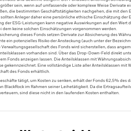
rößer sein, wenn auf umfassende oder komplexe Weise Derivate ein
en, die bestimmten Geschäftstätigkeiten nachgehen, die mit den ES
, sollten Anleger daher eine persönliche ethische Einschätzung de
ng der ESG-Leistungen kann negative Auswirkungen auf den Wert de
bei dem keine solchen Einschätzungen vorgenommen werden.
sicherung dieses Fonds setzen Derivate zur Absicherung des Währun
nte ein potenzielles Risiko der Ansteckung (auch unter der Bezeichnu
e Verwaltungsgesellschaft des Fonds wird sicherstellen, dass ang
 Anteilsklassen vorhanden sind. Über das Drop-Down-Feld direkt u
in dem Fonds anzeigen lassen. Die Anteilsklassen mit Währungsabsic
e gekennzeichnet. Eine vollständige Liste aller Anteilsklassen mi
haft des Fonds erhältlich.
eschäfte tätigt, um Kosten zu senken, erhält der Fonds 62,5% des d
 an BlackRock im Rahmen seiner Leihetätigkeit. Da die Ertragsaufte
verteuern, sind diese nicht in den laufenden Kosten enthalten.
PRIIP KID
Factsheet
Verkaufsprospekt
 Bond
Herunterladen