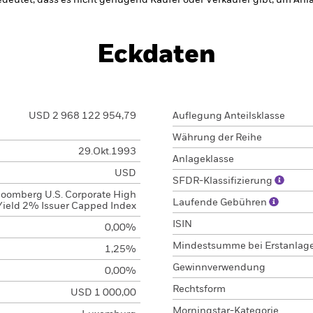
bedeutet, dass es nicht genügend Käufer oder Verkäufer gibt, um Anl
Eckdaten
USD 2 968 122 954,79
Auflegung Anteilsklasse
Währung der Reihe
29.Okt.1993
Anlageklasse
USD
SFDR-Klassifizierung
loomberg U.S. Corporate High
Laufende Gebühren
Yield 2% Issuer Capped Index
ISIN
0,00%
Mindestsumme bei Erstanlag
1,25%
Gewinnverwendung
0,00%
Rechtsform
USD 1 000,00
Morningstar-Kategorie