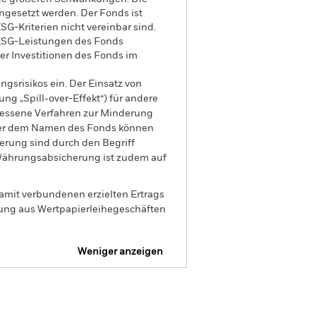
gesetzt werden. Der Fonds ist
G-Kriterien nicht vereinbar sind.
r ESG-Leistungen des Fonds
r Investitionen des Fonds im
gsrisikos ein. Der Einsatz von
ng „Spill-over-Effekt“) für andere
emessene Verfahren zur Minderung
nter dem Namen des Fonds können
herung sind durch den Begriff
t Währungsabsicherung ist zudem auf
amit verbundenen erzielten Ertrags
ilung aus Wertpapierleihegeschäften
Weniger anzeigen
SFDR Web Disclosure