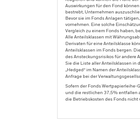
Auswirkungen für den Fond können g
bestrebt, Unternehmen auszuschließ
Bevor sie im Fonds Anlagen tätigen
vornehmen. Eine solche Einschätzu
Vergleich zu einem Fonds haben, 
Alle Anteilsklassen mit Währungsab
Derivaten für eine Anteilsklasse kön
Anteilsklassen im Fonds bergen. Di
des Ansteckungsrisikos für andere
Sie die Liste aller Anteilsklassen 
„Hedged“ im Namen der Anteilsklass
Anfrage bei der Verwaltungsgesellsc
Sofern der Fonds Wertpapierleihe-G
und die restlichen 37,5% entfallen
die Betriebskosten des Fonds nicht 
BGF US Dollar High Yield
Fund