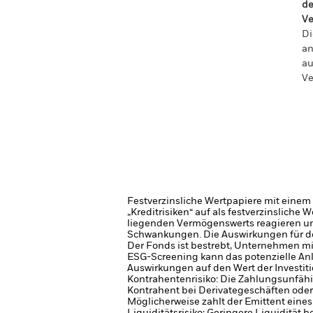
de
Ve
Di
an
au
Ve
Festverzinsliche Wertpapiere mit einem
„Kreditrisiken“ auf als festverzinsliche
liegenden Vermögenswerts reagieren u
Schwankungen. Die Auswirkungen für de
Der Fonds ist bestrebt, Unternehmen mit
ESG-Screening kann das potenzielle Anl
Auswirkungen auf den Wert der Investit
Kontrahentenrisiko: Die Zahlungsunfähi
Kontrahent bei Derivategeschäften oder
Möglicherweise zahlt der Emittent eine