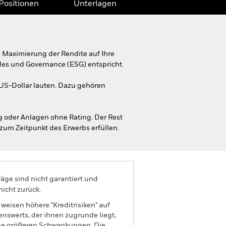
Positionen
Unterlagen
 Maximierung der Rendite auf Ihre
ales und Governance (ESG) entspricht.
US-Dollar lauten. Dazu gehören
 oder Anlagen ohne Rating. Der Rest
 zum Zeitpunkt des Erwerbs erfüllen.
äge sind nicht garantiert und
nicht zurück.
eisen höhere "Kreditrisiken" auf
nswerts, der ihnen zugrunde liegt,
lge größeren Schwankungen. Die