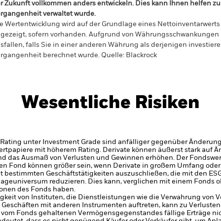
r Zukunft vollkommen anders entwickeln. Dies kann Ihnen helfen zu 
rgangenheit verwaltet wurde.
e Wertentwicklung wird auf der Grundlage eines Nettoinventarwerts 
gezeigt, sofern vorhanden. Aufgrund von Währungsschwankungen k
sfallen, falls Sie in einer anderen Währung als derjenigen investiere
rgangenheit berechnet wurde.
Quelle:
Blackrock
Wesentliche Risiken
 Rating unter Investment Grade sind anfälliger gegenüber Änderun
 Wertpapiere mit höherem Rating.
Derivate können äußerst stark auf
nd das Ausmaß von Verlusten und Gewinnen erhöhen. Der Fondswert
n Fond können größer sein, wenn Derivate in großem Umfang oder 
 bestimmten Geschäftstätigkeiten auszuschließen, die mit den ESG-
ageuniversum reduzieren. Dies kann, verglichen mit einem Fonds o
ionen des Fonds haben.
gkeit von Instituten, die Dienstleistungen wie die Verwahrung von
 Geschäften mit anderen Instrumenten auftreten, kann zu Verlusten
s vom Fonds gehaltenen Vermögensgegenstandes fällige Erträge nicht