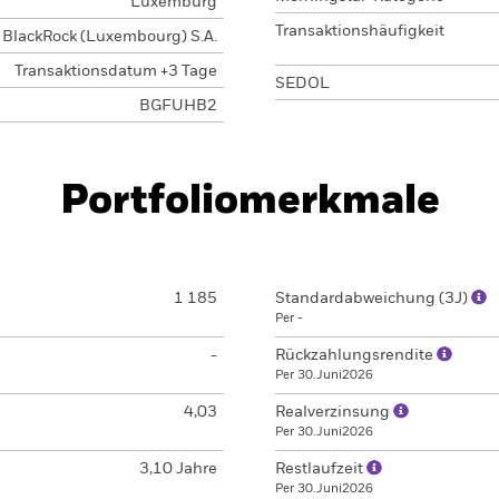
Luxemburg
Transaktionshäufigkeit
BlackRock (Luxembourg) S.A.
Transaktionsdatum +3 Tage
SEDOL
BGFUHB2
Portfoliomerkmale
1 185
Standardabweichung (3J)
Per -
-
Rückzahlungsrendite
Per 30.Juni2026
4,03
Realverzinsung
Per 30.Juni2026
3,10 Jahre
Restlaufzeit
Per 30.Juni2026