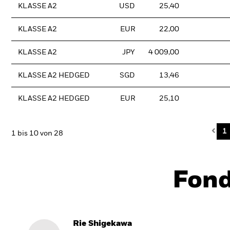
KLASSE A2
USD
25,40
KLASSE A2
EUR
22,00
KLASSE A2
JPY
4 009,00
KLASSE A2 HEDGED
SGD
13,46
KLASSE A2 HEDGED
EUR
25,10
Pre
1
1 bis 10 von 28
Fon
Rie Shigekawa