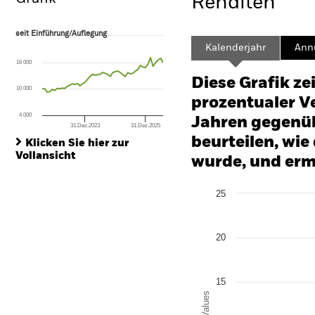
Renditen
seit Einführung/Auflegung
seit Einführung/Auflegung
Line chart with 49 data points.
Kalenderjahr
Annu
The chart has 1 X axis displaying Time. Range: 2022-07-31 00:00:00 to
16 000
The chart has 1 Y axis displaying values. Range: -60 to 120.
Diese Grafik ze
10 000
prozentualer Ve
4 000
Jahren gegenüb
31.Dez.2023
31.Dez.2025
End of interactive chart.
beurteilen, wie
Klicken Sie hier zur
Vollansicht
wurde, und erm
Chart
25
Bar chart with 2 data series
The chart has 1 X axis disp
The chart has 1 Y axis disp
20
15
Values