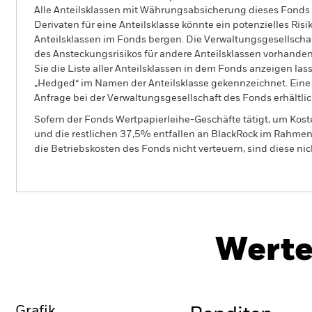
Alle Anteilsklassen mit Währungsabsicherung dieses Fonds 
Derivaten für eine Anteilsklasse könnte ein potenzielles Ris
Anteilsklassen im Fonds bergen. Die Verwaltungsgesellscha
des Ansteckungsrisikos für andere Anteilsklassen vorhand
Sie die Liste aller Anteilsklassen in dem Fonds anzeigen la
„Hedged“ im Namen der Anteilsklasse gekennzeichnet. Eine 
Anfrage bei der Verwaltungsgesellschaft des Fonds erhältlic
Sofern der Fonds Wertpapierleihe-Geschäfte tätigt, um Kost
und die restlichen 37,5% entfallen an BlackRock im Rahmen 
die Betriebskosten des Fonds nicht verteuern, sind diese ni
PRIIP KID
BGF Japan Flexible Equity
Fund
Herunterl
Werte
Überblick
Wertentwicklung
Eckda
Grafik