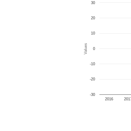
Chart
30
Bar chart with 2 data series
The chart has 1 X axis disp
The chart has 1 Y axis disp
20
10
Values
0
-10
-20
-30
2016
201
End of interactive chart.