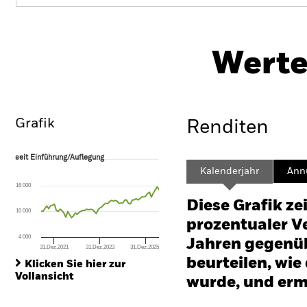
PR
BGF European Sustainable Equity
Fund
He
Werte
Überblick
Wertentwicklung
Eckda
Grafik
Renditen
seit Einführung/Auflegung
seit Einführung/Auflegung
Line chart with 63 data points.
Kalenderjahr
Annu
The chart has 1 X axis displaying Time. Range: 2021-05-31 00:00:00 to
16 000
The chart has 1 Y axis displaying values. Range: -60 to 120.
Diese Grafik ze
10 000
prozentualer Ve
4 000
Jahren gegenüb
31.Dez.2021
31.Dez.2023
31.Dez.2025
End of interactive chart.
beurteilen, wie
Klicken Sie hier zur
Vollansicht
wurde, und erm