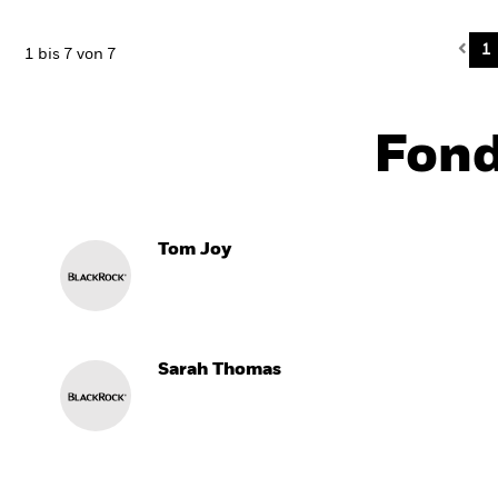
Pre
1
1 bis 7 von 7
Fon
Tom Joy
Sarah Thomas