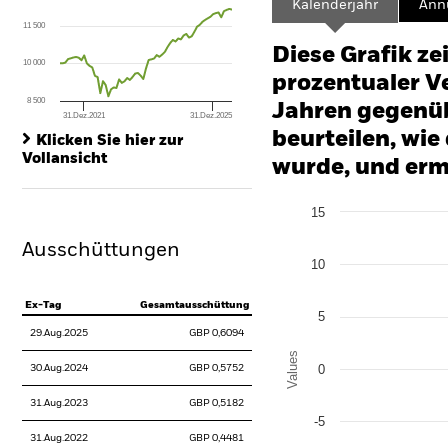
Kalenderjahr
Annu
The chart has 1 X axis displaying Time. Range: 2021-03-31 00:00:00 to
11 500
The chart has 1 Y axis displaying values. Range: -15 to 30.
Diese Grafik ze
10 000
prozentualer Ve
8 500
Jahren gegenüb
31.Dez.2021
31.Dez.2025
End of interactive chart.
beurteilen, wie
Klicken Sie hier zur
Vollansicht
wurde, und erm
Chart
15
Bar chart with 2 data series
The chart has 1 X axis disp
Ausschüttungen
The chart has 1 Y axis disp
10
Ex-Tag
Gesamtausschüttung
5
29.Aug.2025
GBP 0,6094
Values
0
30.Aug.2024
GBP 0,5752
31.Aug.2023
GBP 0,5182
-5
31.Aug.2022
GBP 0,4481