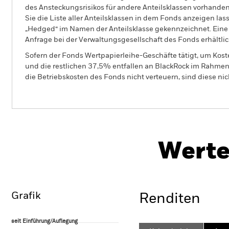
des Ansteckungsrisikos für andere Anteilsklassen vorhand
Sie die Liste aller Anteilsklassen in dem Fonds anzeigen la
„Hedged“ im Namen der Anteilsklasse gekennzeichnet. Eine 
Anfrage bei der Verwaltungsgesellschaft des Fonds erhältlic
Sofern der Fonds Wertpapierleihe-Geschäfte tätigt, um Kost
und die restlichen 37,5% entfallen an BlackRock im Rahmen 
die Betriebskosten des Fonds nicht verteuern, sind diese ni
PRIIP
BGF US Dollar High Yield Bond
Fund
Herun
Werte
Überblick
Wertentwicklung
Eckda
Grafik
Renditen
seit Einführung/Auflegung
seit Einführung/Auflegung
Line chart with 65 data points.