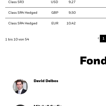
Class SR3
USD
9,27
Class SR4 Hedged
GBP
9,50
Class SR4 Hedged
EUR
10,42
Pre
1
1 bis 10 von 54
Fon
David Delbos