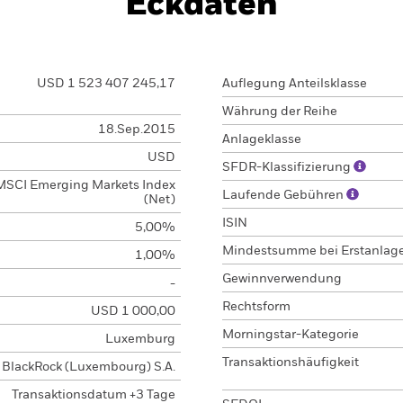
Eckdaten
USD 1 523 407 245,17
Auflegung Anteilsklasse
Währung der Reihe
18.Sep.2015
Anlageklasse
USD
SFDR-Klassifizierung
MSCI Emerging Markets Index
Laufende Gebühren
(Net)
ISIN
5,00%
Mindestsumme bei Erstanlag
1,00%
Gewinnverwendung
-
Rechtsform
USD 1 000,00
Morningstar-Kategorie
Luxemburg
Transaktionshäufigkeit
BlackRock (Luxembourg) S.A.
Transaktionsdatum +3 Tage