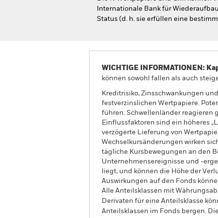
Internationale Bank für Wiederaufb
Status (d. h. sie erfüllen eine besti
WICHTIGE INFORMATIONEN: Kapit
können sowohl fallen als auch steige
Kreditrisiko, Zinsschwankungen und
festverzinslichen Wertpapiere. Pote
führen. Schwellenländer reagieren ge
Einflussfaktoren sind ein höheres „
verzögerte Lieferung von Wertpapie
Wechselkursänderungen wirken sich 
tägliche Kursbewegungen an den Bör
Unternehmensereignisse und -ergeb
liegt, und können die Höhe der Ver
Auswirkungen auf den Fonds können
Alle Anteilsklassen mit Währungsab
Derivaten für eine Anteilsklasse kön
Anteilsklassen im Fonds bergen. Di