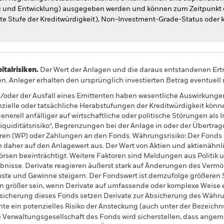
au und Entwicklung) ausgegeben werden und können zum Zeitpunkt 
mmte Stufe der Kreditwürdigkeit), Non-Investment-Grade-Status oder 
alrisiken.
Der Wert der Anlagen und die daraus entstandenen Ertr
n. Anleger erhalten den ursprünglich investierten Betrag eventuell 
/oder der Ausfall eines Emittenten haben wesentliche Auswirkunge
nzielle oder tatsächliche Herabstufungen der Kreditwürdigkeit könn
nerell anfälliger auf wirtschaftliche oder politische Störungen als 
Liquiditätsrisiko“, Begrenzungen bei der Anlage in oder der Übertra
ren (WP) oder Zahlungen an den Fonds. Währungsrisiko: Der Fonds
daher auf den Anlagewert aus. Der Wert von Aktien und aktienähnli
sen beeinträchtigt. Weitere Faktoren sind Meldungen aus Politik u
nisse. Derivate reagieren äußerst stark auf Änderungen des Vermö
luste und Gewinne steigern. Der Fondswert ist demzufolge größere
 größer sein, wenn Derivate auf umfassende oder komplexe Weise 
sicherung dieses Fonds setzen Derivate zur Absicherung des Währun
nte ein potenzielles Risiko der Ansteckung (auch unter der Bezeichnu
e Verwaltungsgesellschaft des Fonds wird sicherstellen, dass ang