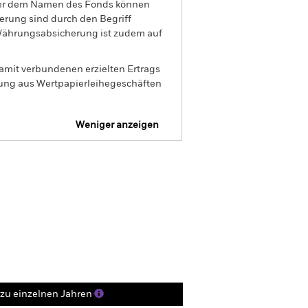
nter dem Namen des Fonds können
herung sind durch den Begriff
t Währungsabsicherung ist zudem auf
amit verbundenen erzielten Ertrags
ilung aus Wertpapierleihegeschäften
Weniger anzeigen
Verkaufsprospekt
Herunterladen
Positionen
Unterlagen
zu einzelnen Jahren