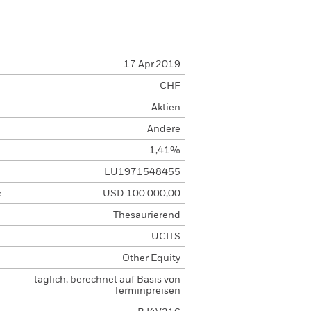
17.Apr.2019
CHF
Aktien
Andere
1,41%
LU1971548455
e
USD 100 000,00
Thesaurierend
UCITS
Other Equity
täglich, berechnet auf Basis von
Terminpreisen