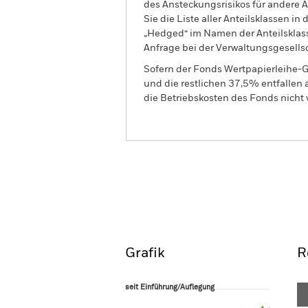
des Ansteckungsrisikos für andere
Sie die Liste aller Anteilsklassen 
„Hedged“ im Namen der Anteilsklass
Anfrage bei der Verwaltungsgesellsc
Sofern der Fonds Wertpapierleihe-G
und die restlichen 37,5% entfallen
die Betriebskosten des Fonds nicht 
BSF Emerging Markets Equ
Überblick
Wertentwic
Grafik
R
seit Einführung/Auflegung
seit Einführung/Auflegung
Line chart with 89 data points.
The chart has 1 X axis displaying Time. Ran