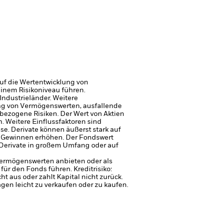
uf die Wertentwicklung von
einem Risikoniveau führen.
Industrieländer. Weitere
gung von Vermögenswerten, ausfallende
sbezogene Risiken.
Der Wert von Aktien
 Weitere Einflussfaktoren sind
sse.
Derivate können äußerst stark auf
 Gewinnen erhöhen. Der Fondswert
Derivate in großem Umfang oder auf
 Vermögenswerten anbieten oder als
 für den Fonds führen.
Kreditrisiko:
 aus oder zahlt Kapital nicht zurück.
agen leicht zu verkaufen oder zu kaufen.