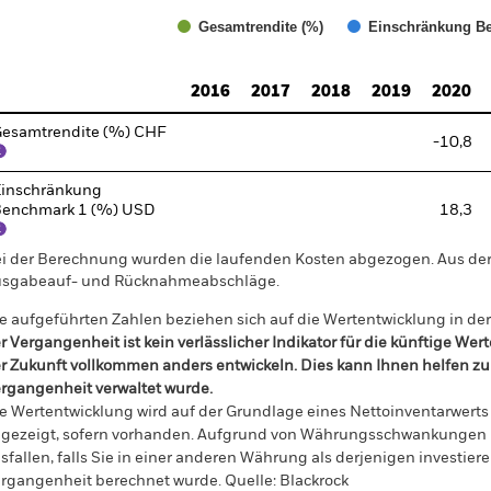
Gesamtrendite (%)
Einschränkung Be
d of interactive chart.
2016
2017
2018
2019
2020
esamtrendite (%) CHF
-10,8
inschränkung
enchmark 1 (%) USD
18,3
i der Berechnung wurden die laufenden Kosten abgezogen. Aus 
sgabeauf- und Rücknahmeabschläge.
e aufgeführten Zahlen beziehen sich auf die Wertentwicklung in de
r Vergangenheit ist kein verlässlicher Indikator für die künftige Wer
r Zukunft vollkommen anders entwickeln. Dies kann Ihnen helfen zu 
rgangenheit verwaltet wurde.
e Wertentwicklung wird auf der Grundlage eines Nettoinventarwerts 
gezeigt, sofern vorhanden. Aufgrund von Währungsschwankungen k
sfallen, falls Sie in einer anderen Währung als derjenigen investiere
rgangenheit berechnet wurde.
Quelle:
Blackrock