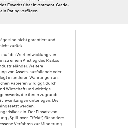
des Erwerbs über Investment-Grade-
kein Rating verfügen.
äge sind nicht garantiert und
nicht zurück.
n auf die Wertentwicklung von
en zu einem Anstieg des Risikos
Industrieländer. Weitere
gung von Assets, ausfallende oder
 legt in anderen Währungen an.
chen Papieren wird ggf. durch
nd Wirtschaft und wichtige
genswerts, der ihnen zugrunde
n Schwankungen unterlegen. Die
eingesetzt werden.
gsrisikos ein. Der Einsatz von
ng „Spill-over-Effekt“) für andere
emessene Verfahren zur Minderung