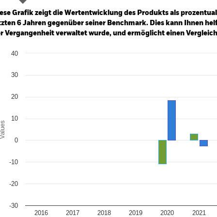
: -40 to 80.
ese Grafik zeigt die Wertentwicklung des Produkts als prozentual
tzten 6 Jahren gegenüber seiner Benchmark. Dies kann Ihnen helfe
r Vergangenheit verwaltet wurde, und ermöglicht einen Vergleic
art
40
r chart with 2 data series.
e chart has 1 X axis displaying categories.
e chart has 1 Y axis displaying Values. Range: -30 to 40.
30
20
10
alues
0
-10
-20
-30
2016
2017
2018
2019
2020
2021