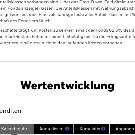
 Anteilsklassen vorhanden sind. Über das Drop-Down-Feld direkt u
in dem Fonds anzeigen lassen. Die Anteilsklassen mit Währungsabsic
e gekennzeichnet. Eine vollständige Liste aller Anteilsklassen mi
haft des Fonds erhältlich.
eschäfte tätigt, um Kosten zu senken, erhält der Fonds 62,5% des d
 an BlackRock im Rahmen seiner Leihetätigkeit. Da die Ertragsaufte
verteuern, sind diese nicht in den laufenden Kosten enthalten.
PRIIP KID
Factsheet
ity Strategies Fund
Wertentwicklung
klung
Eckdaten
Fondsmanager
enditen
Kalenderjahr
Annualisiert
Kumulativ
Angaben 
ge: 2019-03-01 00:00:00 to 2026-07-31 00:00:00.