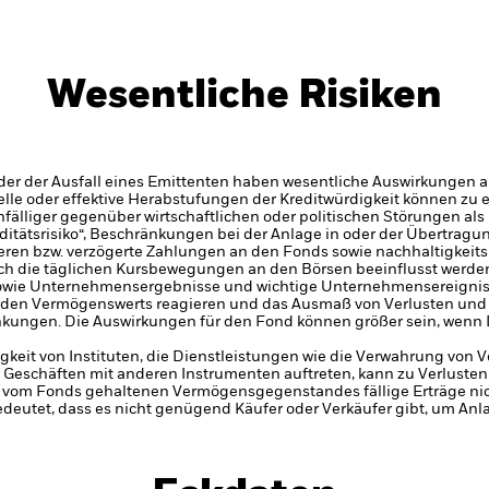
Wesentliche Risiken
er der Ausfall eines Emittenten haben wesentliche Auswirkungen a
elle oder effektive Herabstufungen der Kreditwürdigkeit können zu 
älliger gegenüber wirtschaftlichen oder politischen Störungen als 
iditätsrisiko“, Beschränkungen bei der Anlage in oder der Übertra
eren bzw. verzögerte Zahlungen an den Fonds sowie nachhaltigkeit
h die täglichen Kursbewegungen an den Börsen beeinflusst werden.
 sowie Unternehmensergebnisse und wichtige Unternehmensereigni
den Vermögenswerts reagieren und das Ausmaß von Verlusten und
kungen. Die Auswirkungen für den Fond können größer sein, wenn 
gkeit von Instituten, die Dienstleistungen wie die Verwahrung von
 Geschäften mit anderen Instrumenten auftreten, kann zu Verlusten
s vom Fonds gehaltenen Vermögensgegenstandes fällige Erträge nicht
bedeutet, dass es nicht genügend Käufer oder Verkäufer gibt, um Anl