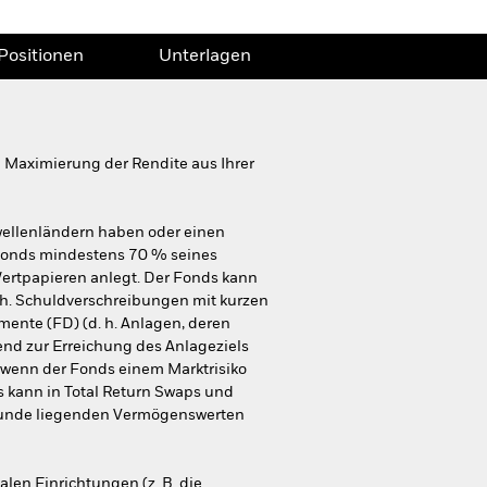
Positionen
Unterlagen
 Maximierung der Rendite aus Ihrer
wellenländern haben oder einen
r Fonds mindestens 70 % seines
ertpapieren anlegt. Der Fonds kann
. h. Schuldverschreibungen mit kurzen
mente (FD) (d. h. Anlagen, deren
nd zur Erreichung des Anlageziels
 wenn der Fonds einem Marktrisiko
s kann in Total Return Swaps und
grunde liegenden Vermögenswerten
en Einrichtungen (z. B. die