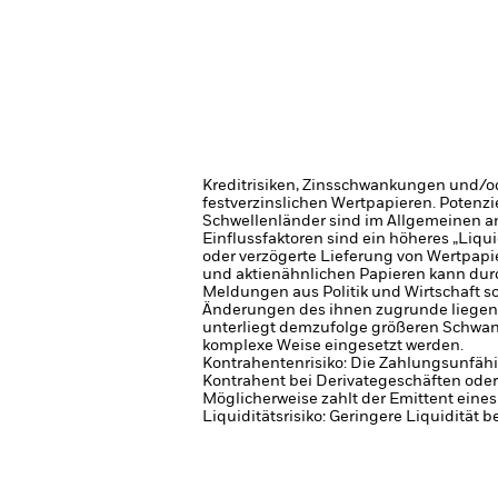
Kreditrisiken, Zinsschwankungen und/od
festverzinslichen Wertpapieren. Potenzi
Schwellenländer sind im Allgemeinen anf
Einflussfaktoren sind ein höheres „Liqu
oder verzögerte Lieferung von Wertpapi
und aktienähnlichen Papieren kann durc
Meldungen aus Politik und Wirtschaft
Änderungen des ihnen zugrunde liegen
unterliegt demzufolge größeren Schwan
komplexe Weise eingesetzt werden.
Kontrahentenrisiko: Die Zahlungsunfähi
Kontrahent bei Derivategeschäften oder
Möglicherweise zahlt der Emittent eine
Liquiditätsrisiko: Geringere Liquidität 