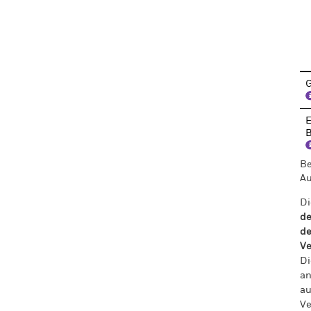
En
G
E
B
Be
Au
Di
de
de
Ve
Di
an
au
Ve