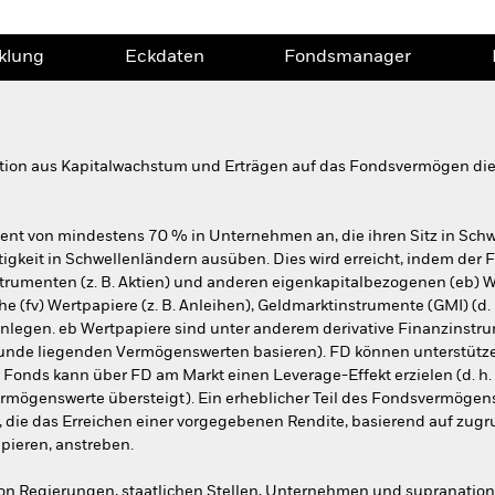
klung
Eckdaten
Fondsmanager
tion aus Kapitalwachstum und Erträgen auf das Fondsvermögen die
nt von mindestens 70 % in Unternehmen an, die ihren Sitz in Sch
tigkeit in Schwellenländern ausüben. Dies wird erreicht, indem de
rumenten (z. B. Aktien) und anderen eigenkapitalbezogenen (eb) W
he (fv) Wertpapiere (z. B. Anleihen), Geldmarktinstrumente (GMI) (d
anlegen. eb Wertpapiere sind unter anderem derivative Finanzinstru
unde liegenden Vermögenswerten basieren). FD können unterstütze
Fonds kann über FD am Markt einen Leverage-Effekt erzielen (d. h.
Vermögenswerte übersteigt). Ein erheblicher Teil des Fondsvermögen
, die das Erreichen einer vorgegebenen Rendite, basierend auf zu
pieren, anstreben.
n Regierungen, staatlichen Stellen, Unternehmen und supranational