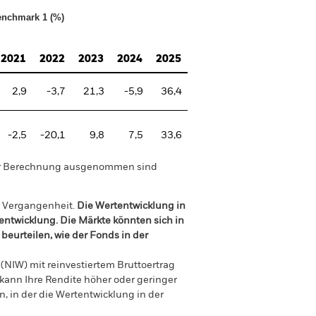
nchmark 1 (%)
2021
2022
2023
2024
2025
2,9
-3,7
21,3
-5,9
36,4
-2,5
-20,1
9,8
7,5
33,6
der Berechnung ausgenommen sind
r Vergangenheit.
Die Wertentwicklung in
tentwicklung. Die Märkte könnten sich in
beurteilen, wie der Fonds in der
(NIW) mit reinvestiertem Bruttoertrag
ann Ihre Rendite höher oder geringer
n, in der die Wertentwicklung in der