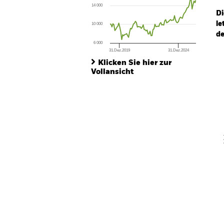
14 000
The chart has 1 Y axis displaying values. Range
Di
le
10 000
de
6 000
31.Dez.2019
31.Dez.2024
Ch
End of interactive chart.
Ba
Klicken Sie hier zur
Th
Vollansicht
Th
V