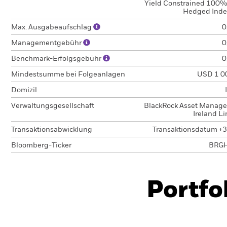
Yield Constrained 100
Hedged Inde
Max. Ausgabeaufschlag
0
Managementgebühr
0
Benchmark-Erfolgsgebühr
0
Mindestsumme bei Folgeanlagen
USD 1 0
Domizil
Verwaltungsgesellschaft
BlackRock Asset Manag
Ireland L
Transaktionsabwicklung
Transaktionsdatum +3
Bloomberg-Ticker
BRG
Portfo