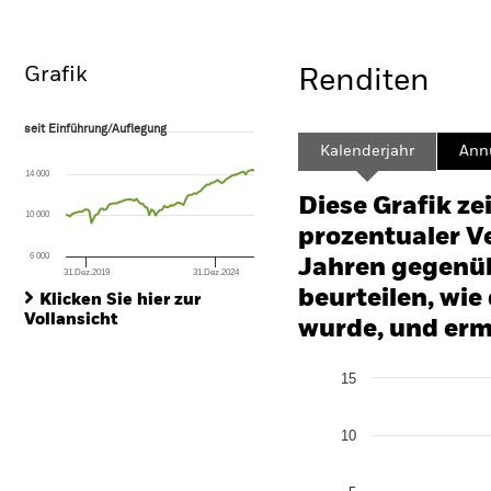
Überblick
Wertentwicklung
Eckda
Grafik
Renditen
seit Einführung/Auflegung
seit Einführung/Auflegung
Line chart with 89 data points.
Kalenderjahr
Annu
The chart has 1 X axis displaying Time. Range: 2019-03-01 00:00:00 to
14 000
The chart has 1 Y axis displaying values. Range: -40 to 80.
Diese Grafik ze
10 000
prozentualer Ve
6 000
Jahren gegenüb
31.Dez.2019
31.Dez.2024
End of interactive chart.
beurteilen, wie
Klicken Sie hier zur
Vollansicht
wurde, und erm
Chart
15
Bar chart with 2 data series
The chart has 1 X axis disp
The chart has 1 Y axis disp
10