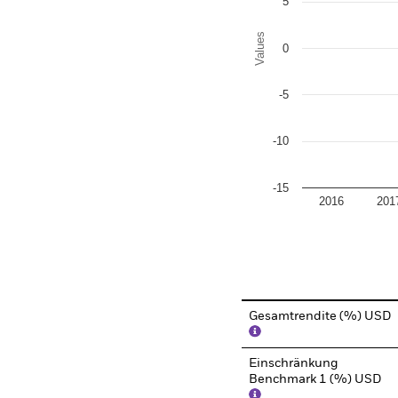
5
Values
0
-5
-10
-15
2016
201
End of interactive chart.
Gesamtrendite (%) USD
Einschränkung
Benchmark 1 (%) USD