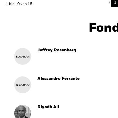
Pre
1
1 bis 10 von 15
Fon
Jeffrey Rosenberg
Alessandro Ferrante
Riyadh Ali